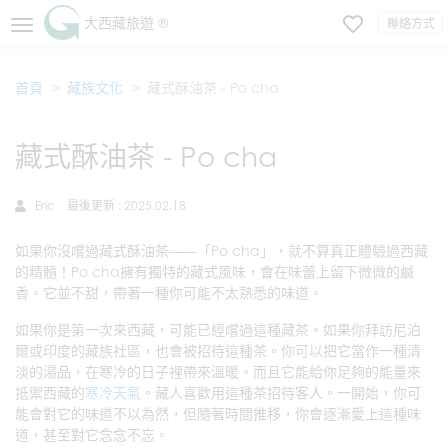
大西藏旅遊 ®
聯絡方式
首頁
藏族文化
藏式酥油茶 - Po cha
藏式酥油茶 - Po cha
Eric
最後更新 : 2025.02.18
如果你沒嚐過藏式酥油茶——「Po cha」，就不算真正體驗過西藏
的精髓！Po cha擁有獨特的藏式風味，會在味蕾上留下微微的鹹
香。它並不甜，帶著一種你可能不太熟悉的味道。
如果你是第一次來西藏，可能已經嚐過這種藏茶。如果你拜訪尼泊
爾或印度的藏族社區，也會被招待這種茶。你可以把它當作一種清
淡的湯品，在寒冷的日子裡帶來溫暖。而且它能給你足夠的能量來
抵禦西藏的
寒冷天氣
。藏人喜歡用這種茶招待客人。一開始，你可
能會對它的味道不以為然，但隨著時間推移，你會逐漸愛上這種味
道，甚至對它念念不忘。