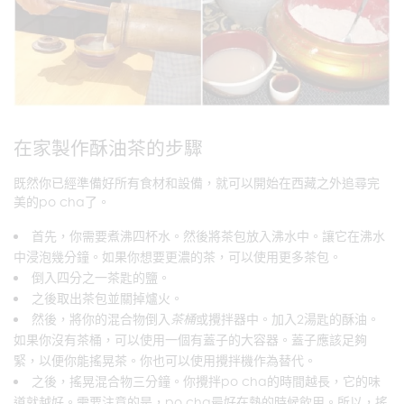
在家製作酥油茶的步驟
既然你已經準備好所有食材和設備，就可以開始在西藏之外追尋完
美的po cha了。
首先，你需要煮沸四杯水。然後將茶包放入沸水中。讓它在沸水
中浸泡幾分鐘。如果你想要更濃的茶，可以使用更多茶包。
倒入四分之一茶匙的鹽。
之後取出茶包並關掉爐火。
然後，將你的混合物倒入
茶桶
或攪拌器中。加入2湯匙的酥油。
如果你沒有茶桶，可以使用一個有蓋子的大容器。蓋子應該足夠
緊，以便你能搖晃茶。你也可以使用攪拌機作為替代。
之後，搖晃混合物三分鐘。你攪拌po cha的時間越長，它的味
道就越好。需要注意的是，po cha最好在熱的時候飲用。所以，搖