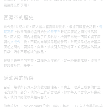
晃後應立即享用。
西藏茶的歷史
自公元7世紀以來，藏人就以喜愛喝茶聞名。根據西藏歷史記載，
青
藏高原
上飲茶風氣的盛行始於
松贊干布
時期與唐朝之間的茶馬貿
易。藏人從中國內地獲得了許多名茶。松贊干布統一西藏並娶了唐
朝的
文成公主
後，西藏的商業貿易蓬勃發展，茶馬貿易成為吐蕃與
唐朝之間的主要貿易。自此，茶被引入藏族地區，並逐漸成為藏族
日常生活中不可或缺的飲品。
藏茶是最典型的黑茶，其顏色為深褐色，是一種後發酵茶。據說黑
茶起源於四川雅安。
酥油茶的習俗
目前，幾乎所有藏人都喜歡喝酥油茶。事實上，喝茶已成為他們生
活方式的一部分。他們在工作前會喝茶。他們每天也會享用好幾碗
茶。他們也經常以茶招待客人。
你應該記住，po cha最好分小口啜飲。每喝一口，主人會將你的碗