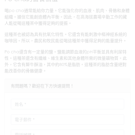
喝po cha通常能給你力量。它能強化你的血液、肌肉、骨骼和身體
組織。據信它能創造體內平衡。因此，在高海拔農場辛勤工作的藏
人能從喝這種茶中獲得足夠的提振。
這種茶也被認為具有抗氧化特性。它還含有能刺激中樞神經系統的
咖啡因。所以，農民和牧民能從喝這種茶中獲得足夠的能量提升。
Po cha還含有一定量的鹽。鹽能調節血液的pH平衡並具有利尿特
性。這種茶還含有纖維、維生素和其他身體所需的微量礦物質。此
外，它含有犛牛酥油，其中約80%是脂肪。這種茶的脂肪含量絕對
能改善你的骨骼健康。
有問題嗎？歡迎在下方快速提問！