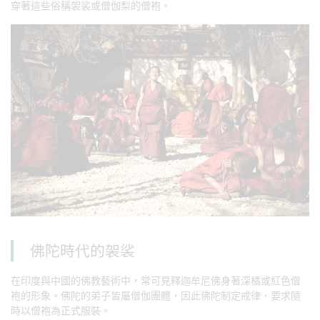
穿著這些俗稱袈裟或僧伽梨的僧袍。
佛陀時代的袈裟
在印度與中國的佛教藝術中，常可見釋迦牟尼佛身著深橘或紅色僧
袍的形象。佛陀的弟子皆屬僧伽團體，因此佛陀制定戒律，要求隨
時以僧袍為正式服裝。