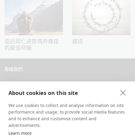
造訪岡仁波齊瑪旁雍錯
藏語
的最佳時機
聯絡我們
中國西藏拉薩當惹路8號 Dava 私人會館
About cookies on this site
+86 18583346229
inquiry@greattibettour.com
We use cookies to collect and analyse information on site
performance and usage, to provide social media features
跟我們連絡
and to enhance and customise content and
advertisements.
Learn more