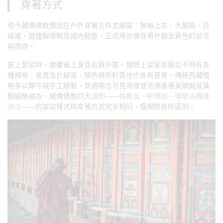
穿著方式
現今藏傳佛教僧侶在戶外穿著五件式服裝：無袖上衣、大披肩、百
褶裙、氆氌製僧鞋及裙內氈墊。正式場合需穿著外觀呈黃色的卻戈
與南迦。
披上袈裟時，需覆蓋上身並右肩外露。實際上袈裟依階位不同有各
種規格，長度及於腳背，顏色與布料質地也各有差異。傳統西藏僧
袍多以犛牛絨手工縫製。普通場合可見高僧或活佛身著黃綢緞或黃
錦緞無袖衣。藏傳佛教四大派別——
格魯派
、
寧瑪派
、
噶舉派
與
薩
迦派
——的袈裟樣式與穿著方式完全相同，僅帽飾有所區別。