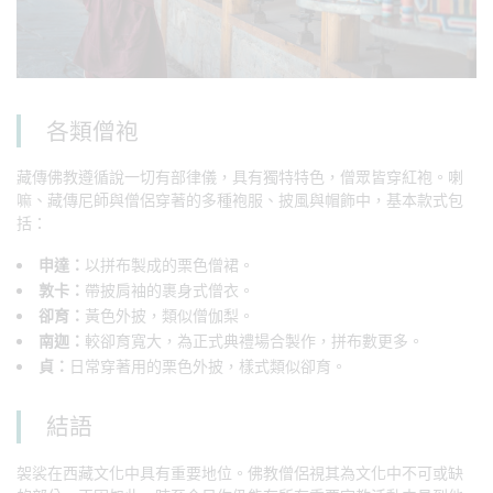
各類僧袍
藏傳佛教遵循說一切有部律儀，具有獨特特色，僧眾皆穿紅袍。喇
嘛、藏傳尼師與僧侶穿著的多種袍服、披風與帽飾中，基本款式包
括：
申達：
以拼布製成的栗色僧裙。
敦卡：
帶披肩袖的裹身式僧衣。
卻育：
黃色外披，類似僧伽梨。
南迦：
較卻育寬大，為正式典禮場合製作，拼布數更多。
貞：
日常穿著用的栗色外披，樣式類似卻育。
結語
袈裟在西藏文化中具有重要地位。佛教僧侶視其為文化中不可或缺