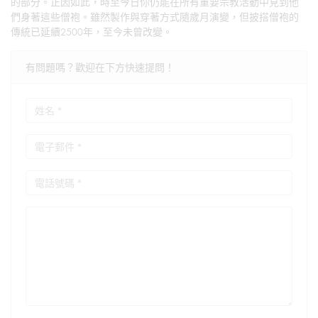
的部分。正因如此，時至今日你仍能在所有重要宗教活動中見到他
們身著這些僧袍。雖然製作與穿著方式隨歲月演變，但披搭僧袍的
傳統已延續2500年，至今未曾改變。
有問題嗎？歡迎在下方快速提問！