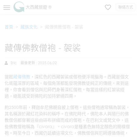
大西藏旅遊 ®
聯絡方式
首頁
藏族文化
藏傳佛教僧袍 - 袈裟
藏傳佛教僧袍 - 袈裟
Eric
最後更新 : 2025.06.02
提起
藏傳佛教
，深紅色的西藏袈裟或僧袍便浮現腦海。西藏是個文
化底蘊深厚的區域，每個角落都能發現佛教徒純正的傳統。來到這
裡，你會看到僧侶與尼師們身著深紅僧袍。每當這樣的紅袈裟經
過，總能感受到佛陀的加持縈繞四周。
約2500年前，釋迦牟尼佛親自披上僧袍。這些僧袍通常稱為袈裟，
其名稱源於藏紅花染料的稱呼。在佛陀時代，佛陀本人與隨行的佛
教僧侶都穿著這些由碎布拼綴而成的僧袍。在巴利文或梵文中，這
些佛教僧袍稱為『civara』。civara是種素色無特定顏色的簡樸僧
袍。時至今日，西藏仍延續這項文化，佛教僧侶與尼師遵循傳統，