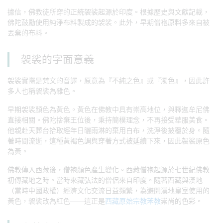
據信，佛教徒所穿的正統袈裟起源於印度。根據歷史與文獻記載，
佛陀鼓勵使用純淨布料製成的袈裟。此外，早期僧袍原料多來自被
丟棄的布料。
袈裟的字面意義
袈裟實際是梵文的音譯，原意為『不純之色』或『濁色』，因此許
多人也稱袈裟為雜色。
早期袈裟顏色為黃色。黃色在佛教中具有崇高地位，與釋迦牟尼佛
直接相關。佛陀捨棄王位後，秉持簡樸理念，不再接受華服美食。
他親赴天葬台拾取經年日曬雨淋的棄用白布，洗淨後披覆於身。隨
著時間流逝，這種黃褐色調與穿著方式被延續下來，因此袈裟原色
為黃。
佛教傳入西藏後，僧袍顏色產生變化。西藏僧袍起源於七世紀佛教
初傳藏地之時。當時來藏弘法的僧侶來自印度。隨著西藏與漢地
（當時中國政權）經濟文化交流日益頻繁，為避開漢地皇室使用的
黃色，袈裟改為紅色——這正是
西藏原始宗教苯教
崇尚的色彩。