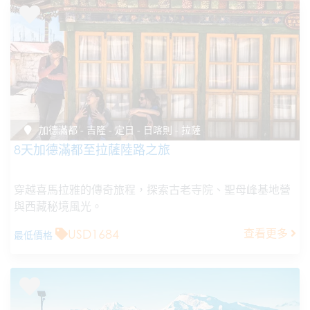
加德滿都 - 吉隆 - 定日 - 日喀則 - 拉薩
8天加德滿都至拉薩陸路之旅
穿越喜馬拉雅的傳奇旅程，探索古老寺院、聖母峰基地營
與西藏秘境風光。
USD1684
查看更多
最低價格