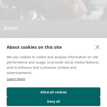
聯絡我們
中國西藏拉薩當惹路8號 Dava 私人會館
About cookies on this site
+86 18583346229
inquiry@greattibettour.com
We use cookies to collect and analyse information on site
performance and usage, to provide social media features
and to enhance and customise content and
跟我們連絡
advertisements.
Learn more
Allow all cookies
版權所有 © 2026. 保留所有權利.
隱私權政策
聯絡我們
旅遊小秘訣
Deny all