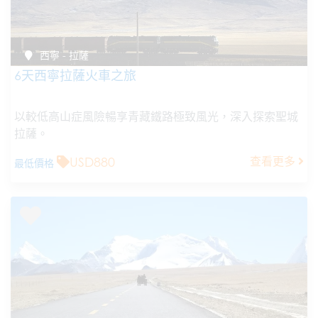
西寧 - 拉薩
6天西寧拉薩火車之旅
以較低高山症風險暢享青藏鐵路極致風光，深入探索聖城
拉薩。
USD880
查看更多
最低價格