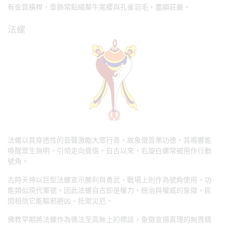
有金質橫桿，垂飾常點綴犛牛尾纓與孔雀羽毛，盡顯莊嚴。
法螺
法螺以其穿透性的音聲激勵大眾行善，故象徵善業功徳。其鳴響能
喚醒眾生無明，引領走向覺悟。自古以來，右旋白螺常被用作行動
號角。
古時天神以巨型法螺宣示勝利與勇武，戰場上則作為號角使用，功
能類似現代軍號。因此法螺自古即是權力、統治與權威的象徵，民
間相信它能驅邪避凶、抵禦災厄。
佛教早期將法螺作為佛法至高無上的標誌，象徵宣揚真理的無畏精