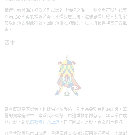
藏傳佛教將海洋視為苦難試煉的「輪迴之海」，雙金魚符號則代表
以滿足心與勇氣橫渡苦海，不懼疲憊沉溺，遠離恐懼焦慮。藝術家
常以鯉魚表現此符號，因鯉魚優雅的體態、尺寸與長壽特質備受推
崇。
寶傘
寶傘既顯皇家威儀，也提供遮陽護佑，引申為免受苦難的庇護。華
麗的寶傘造型中，傘蓋代表智慧，周邊垂帷象徵慈悲。傘蓋常作成
八角形，對應
佛教修行八正道
，有時則呈四方形，表徵四方疆域。
寶傘骨架覆以黃白絲綢，傘緣裝飾著褶襉絲帶與多彩流蘇，下緣配