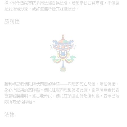
神。現今西藏寺院多用法螺召集法會，若您參訪西藏寺院，不僅會
見到法螺形象，或許還能聆聽其莊嚴法音。
勝利幢
勝利幢記載佛陀降伏四魔的勝績——四魔即死亡恐懼、煩惱情緒、
身心折磨與誘惑障礙。佛陀征服四魔後獲贈此幢，更深層意義代表
智慧戰勝無明。據古老傳說，佛陀在須彌山升起勝利幢，宣示已破
除所有覺悟障礙。
法輪