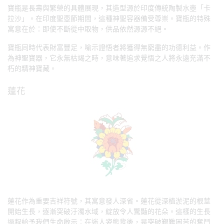
寶瓶是長壽與繁榮的具體展現，其造型源於印度傳統陶製水壺「卡
拉沙」。在印度聖壺節期間，這種神聖容器備受尊崇。寶瓶的特殊
寓意在於：即使不斷從中取物，供品依然源源不絕。
寶瓶同時代表財富豐足，喻示證悟者將獲得無窮盡的功德利益。作
為神聖寶器，它永無枯竭之時，意味著追求覺悟之人將永遠充滿不
朽的精神寶藏。
蓮花
蓮花作為重要吉祥符號，其寓意發人深省。蓮花從深植淤泥的根莖
開始生長，逐漸突破汙濁水域，綻放令人驚豔的花朵。這樣的生長
過程給予我們生命啟示：在迷人姿態背後，是突破艱難困苦的奮鬥