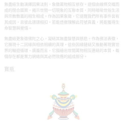
無盡結生動演繹因果法則，象徵萬物相互依存。這個由線條交織而
成的閉合圖案，揭示世間一切現象的互聯本質，同時暗喻世俗生活
與宗教教義的相生相成。作為因果象徵，它提醒我們所有事件皆有
其成因，且彼此環環相扣。若能透徹理解此符號真義，將能獲得生
命智慧與覺悟。
無盡結更象徵佛陀之心，凝結其無盡智慧與慈悲。作為佛法表徵，
它展現十二因緣與相依相續的真理，這些因緣鏈結又推動著現實世
界的輪迴循環。廣義而言，它描繪出世間萬物相互連結的本質，每
個存在都是業力網絡與其必然效應的組成部分。
寶瓶