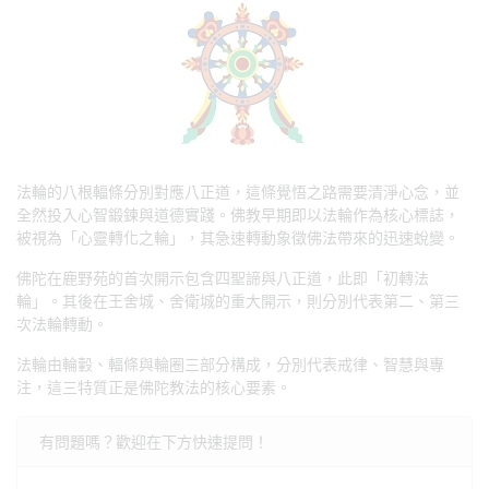
法輪的八根輻條分別對應八正道，這條覺悟之路需要清淨心念，並
全然投入心智鍛鍊與道德實踐。佛教早期即以法輪作為核心標誌，
被視為「心靈轉化之輪」，其急速轉動象徵佛法帶來的迅速蛻變。
佛陀在鹿野苑的首次開示包含四聖諦與八正道，此即「初轉法
輪」。其後在王舍城、舍衛城的重大開示，則分別代表第二、第三
次法輪轉動。
法輪由輪轂、輻條與輪圈三部分構成，分別代表戒律、智慧與專
注，這三特質正是佛陀教法的核心要素。
有問題嗎？歡迎在下方快速提問！