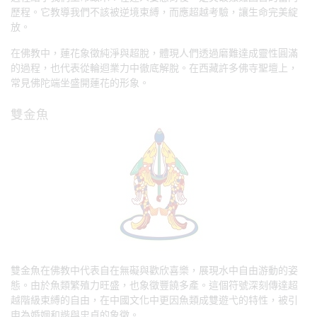
歷程。它教導我們不該被逆境束縛，而應超越考驗，讓生命完美綻
放。
在佛教中，蓮花象徵純淨與超脫，體現人們透過磨難達成靈性圓滿
的過程，也代表從輪迴業力中徹底解脫。在西藏許多佛寺聖壇上，
常見佛陀端坐盛開蓮花的形象。
雙金魚
雙金魚在佛教中代表自在無礙與歡欣喜樂，展現水中自由游動的姿
態。由於魚類繁殖力旺盛，也象徵豐饒多產。這個符號深刻傳達超
越階級束縛的自由，在中國文化中更因魚類成雙遊弋的特性，被引
申為婚姻和諧與忠貞的象徵。