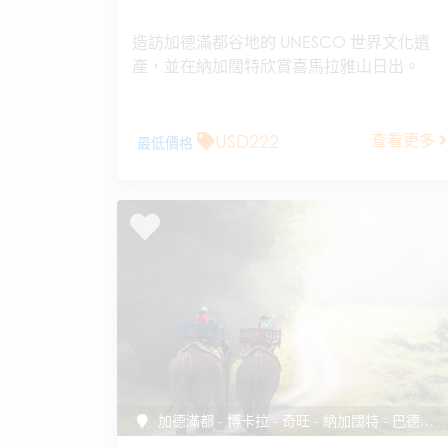
造訪加德滿都谷地的 UNESCO 世界文化遺
產，並在納加闊特欣賞喜馬拉雅山日出。
USD222
查看更多
最低價格
加德滿都 - 博卡拉 - 奇旺 - 納加闊特 - 巴德崗 - 加德滿都