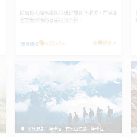
從加德滿都搭乘短程航班前往博卡拉，在薩朗
闊享受終極的喜馬拉雅全景。
USD656
查看更多
最低價格
加德滿都 - 博卡拉 - 布恩山徒步 - 博卡拉 - 奇旺 - 加德滿都