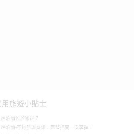
實用旅遊小貼士
尼泊爾位於哪裡？
尼泊爾-不丹航班資訊：完整指南一次掌握！