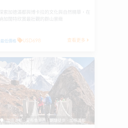
探索加德滿都與博卡拉的文化與自然精華，在
納加闊特欣賞最壯觀的群山景緻
USD698
查看更多
最低價格
加德滿都 - 夏布魯貝西 - 朗塘徒步 - 加德滿都