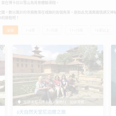
，並在博卡拉以雪山為背景體驗滑翔。
之國。數以萬計的寺廟散落在城鎮的各個角落，是如此充滿異國情調又神
你的旅程吧！
全部
1–6天
7–10天
11–15天
16天以上
加德滿都 - 博卡拉 - 薩朗科 - 加德滿都
6天自然天堂尼泊爾之旅