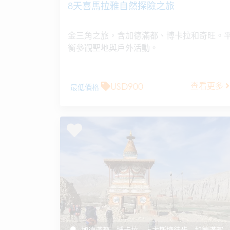
8天喜馬拉雅自然探險之旅
金三角之旅，含加德滿都、博卡拉和奇旺。
衡參觀聖地與戶外活動。
USD900
查看更多
最低價格
加德滿都 - 博卡拉 - 上木斯塘徒步 - 加德滿都