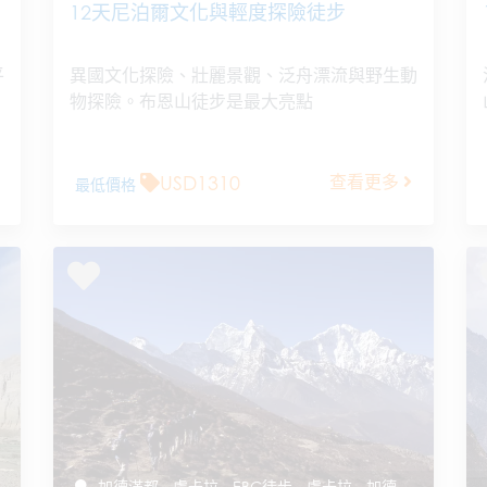
12天尼泊爾文化與輕度探險徒步
平
異國文化探險、壯麗景觀、泛舟漂流與野生動
物探險。布恩山徒步是最大亮點
USD1310
查看更多
最低價格
加德滿都 - 盧卡拉 - EBC徒步 - 盧卡拉 - 加德滿都