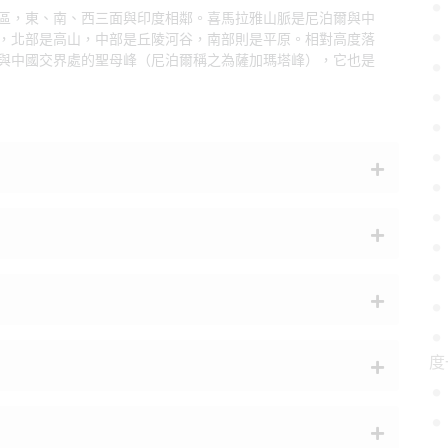
區，東、南、西三面與印度相鄰。喜馬拉雅山脈是尼泊爾與中
，北部是高山，中部是丘陵河谷，南部則是平原。相對高度落
與中國交界處的聖母峰（尼泊爾稱之為薩加瑪塔峰），它也是
度