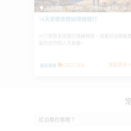
加德滿都 - 貝西薩哈 - ACT健行 - 博卡拉 - 加德滿都
16天安娜普爾納環線健行
ACT榮登全球健行路線榜首，涵蓋尼泊爾最
富的自然與人文景觀。
USD1284
查看更多
最低價格
尼泊爾在哪裡？