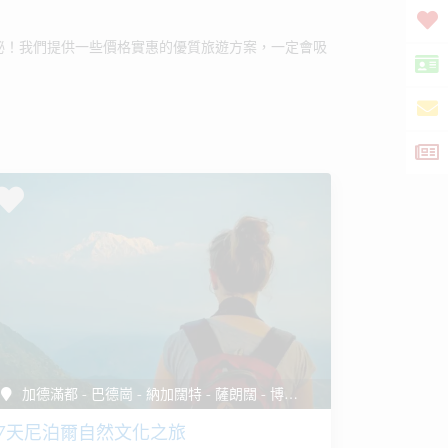
秘！我們提供一些價格實惠的優質旅遊方案，一定會吸
加德滿都 - 巴德崗 - 納加闊特 - 薩朗闊 - 博卡拉 - 加德滿都
7天尼泊爾自然文化之旅