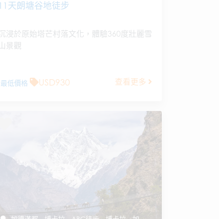
11天朗塘谷地徒步
沉浸於原始塔芒村落文化，體驗360度壯麗雪
山景觀
USD930
查看更多
最低價格
加德滿都 - 博卡拉 - ABC徒步 - 博卡拉 - 加德滿都