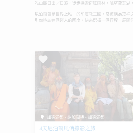
雅山脈日出／日落，徒步探索奇旺雨林，眺望費瓦湖
尼泊爾曾是世界上唯一的印度教王國，常被稱為眾神
引你造訪這個迷人的國度。快來選擇一個行程，展開
加德滿都 - 納加闊特 - 加德滿都
4天尼泊爾風情掠影之旅