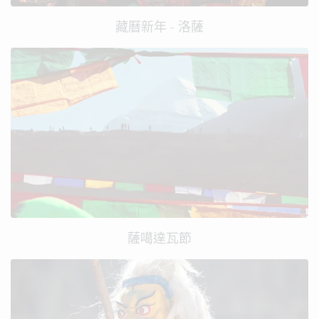
藏曆新年 - 洛薩
薩噶達瓦節