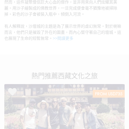
然而，這件凝聚僧侶巨大心血的傑作，並非用來向人們炫耀其美
麗。用沙子繪製成的佛教世界，一旦完成便會毫不猶豫地被掃除
掉。彩色的沙子會被裝入瓶中，傾倒入河流。
有人解釋說，沙壇城的主題是為了展示世界的虛幻無常。對於喇嘛
而言，他們只是摧毀了外在的圖畫，而內心堅守著自己的壇城。這
也展現了生命的短暫無常。
>>閱讀更多
熱門推薦西藏文化之旅
FROM USD735