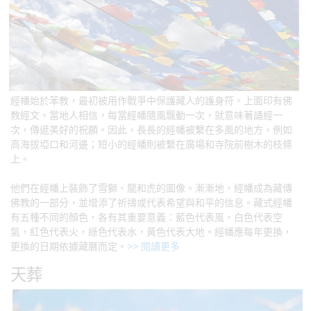
經幡始於苯教，最初被用作戰爭中保護藏人的護身符。上面印有佛
教經文。當地人相信，每當經幡隨風飄動一次，就意味著誦經一
次，傳遞美好的祝願。因此，長長的經幡被繫在多風的地方，例如
高海拔埡口和河邊；短小的經幡則被繫在廣場和寺院前樹木的枝條
上。
他們在經幡上裝飾了雪獅、龍和虎的圖像。漸漸地，經幡成為藏傳
佛教的一部分，並增添了祈禱或代表希望與和平的信息。藏式經幡
有五種不同的顏色，各有其重要意義：藍色代表風，白色代表空
氣，紅色代表火，綠色代表水，黃色代表大地。經幡應每年更換，
更換的日期依據藏曆而定。
>> 閱讀更多
天葬