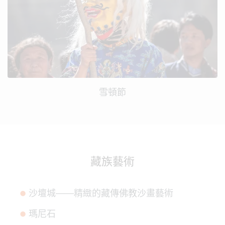
雪頓節
藏族藝術
沙壇城——精緻的藏傳佛教沙畫藝術
瑪尼石