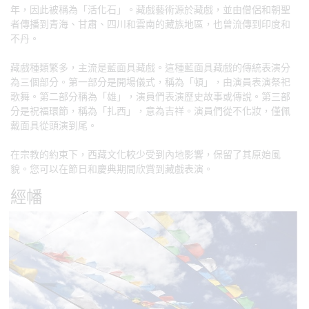
年，因此被稱為「活化石」。藏戲藝術源於藏戲，並由僧侶和朝聖
者傳播到青海、甘肅、四川和雲南的藏族地區，也曾流傳到印度和
不丹。
藏戲種類繁多，主流是藍面具藏戲。這種藍面具藏戲的傳統表演分
為三個部分。第一部分是開場儀式，稱為「頓」，由演員表演祭祀
歌舞。第二部分稱為「雄」，演員們表演歷史故事或傳說。第三部
分是祝福環節，稱為「扎西」，意為吉祥。演員們從不化妝，僅佩
戴面具從頭演到尾。
在宗教的約束下，西藏文化較少受到內地影響，保留了其原始風
貌。您可以在節日和慶典期間欣賞到藏戲表演。
經幡