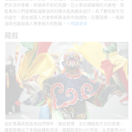
們生活中尊重、和諧與平和的氛圍。在火車站或機場的大廳裡，常
能看到人們提著裝滿酥油茶的暖水瓶為親友送行。為了慶祝新生兒
的誕生，朋友或家人也會帶來酥油茶作為禮物。在醫院裡，一瓶酥
油茶也能給病人帶來極大的慰藉。
>>閱讀更多
藏戲
由於青藏高原各地自然條件、風俗習慣、文化傳統和方言的差異，
藏戲發展出了多個品種和流派。藏戲起源於600年前，比京劇早400