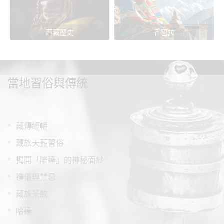
西藏歷史
香巴拉
當地習俗與傳統
藏傳經幡
藏族天葬習俗
揭開「隆達」的神秘面紗
禮儀與禁忌
藏族茶飲
哈達