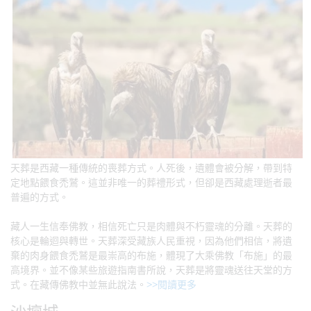
天葬是西藏一種傳統的喪葬方式。人死後，遺體會被分解，帶到特
定地點餵食禿鷲。這並非唯一的葬禮形式，但卻是西藏處理逝者最
普遍的方式。
藏人一生信奉佛教，相信死亡只是肉體與不朽靈魂的分離。天葬的
核心是輪迴與轉世。天葬深受藏族人民重視，因為他們相信，將遺
棄的肉身餵食禿鷲是最崇高的布施，體現了大乘佛教「布施」的最
高境界。並不像某些旅遊指南書所說，天葬是將靈魂送往天堂的方
式。在藏傳佛教中並無此說法。
>>閱讀更多