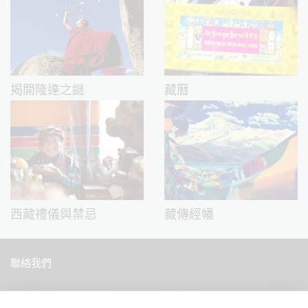
揭開隆達之謎
藏曆
西藏禮儀與禁忌
藏傳經幡
聯絡我們
中國西藏拉薩當惹路8號 Dava 私人會館