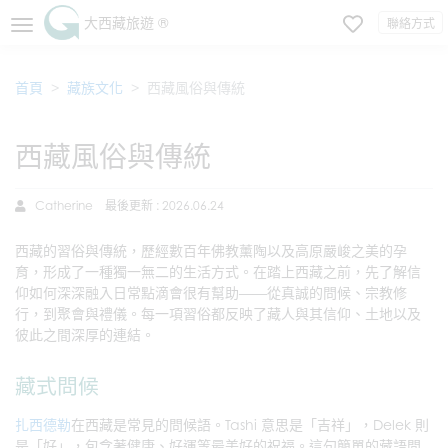
大西藏旅遊 ®
聯絡方式
首頁
藏族文化
西藏風俗與傳統
西藏風俗與傳統
Catherine
最後更新 : 2026.06.24
西藏的習俗與傳統，歷經數百年佛教薰陶以及高原嚴峻之美的孕
育，形成了一種獨一無二的生活方式。在踏上西藏之前，先了解信
仰如何深深融入日常點滴會很有幫助——從真誠的問候、宗教修
行，到聚會與禮儀。每一項習俗都反映了藏人與其信仰、土地以及
彼此之間深厚的連結。
藏式問候
扎西德勒
在西藏是常見的問候語。Tashi 意思是「吉祥」，Delek 則
是「好」，包含著健康、好運等最美好的祝福。這句簡單的藏語問