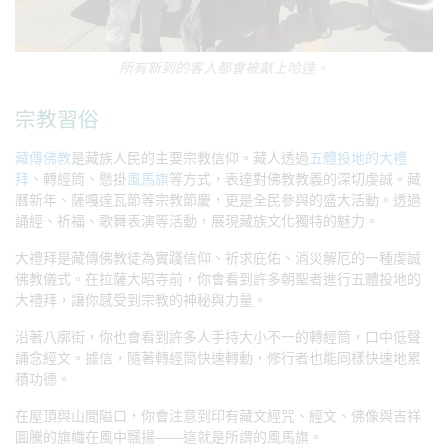
所有新到的客人都會被獻上哈達。
宗教習俗
藏傳佛教
是藏族人民的主要宗教信仰。藏人透過
五體投地的大禮
拜
、轉經筒、懸掛
風馬旗
等方式，表達對佛教教義的深切虔誠。藏
曆新年、薩嘎達瓦節等宗教節慶，更是全民參與的盛大活動。透過
誦經、祈福、歌舞表演等活動，展現藏族文化獨特的魅力。
大禮拜是藏傳佛教徒為實踐信仰、祈求庇佑、消災解厄的一種虔誠
佛教儀式。在拉薩大昭寺前，你會看到許多朝聖者進行五體投地的
大禮拜，讓你感受到宗教的神秘與力量。
沿著八廓街，你也會看到許多人手持大小不一的轉經筒，口中低聲
誦念經文。據信，隨著轉經筒快速轉動，修行者也能同樣快速地累
積功德。
在屋頂與山間隘口，你會注意到印有藏文經咒、經文、佛像與吉祥
圖騰的旗幟在風中飄揚——這就是所謂的風馬旗。