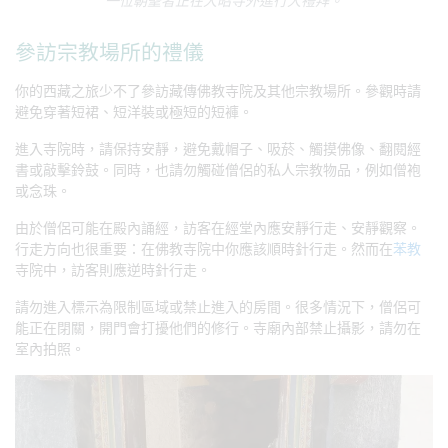
一位朝聖者正在大昭寺外進行大禮拜。
參訪宗教場所的禮儀
你的西藏之旅少不了參訪藏傳佛教寺院及其他宗教場所。參觀時請
避免穿著短裙、短洋裝或極短的短褲。
進入寺院時，請保持安靜，避免戴帽子、吸菸、觸摸佛像、翻閱經
書或敲擊鈴鼓。同時，也請勿觸碰僧侶的私人宗教物品，例如僧袍
或念珠。
由於僧侶可能在殿內誦經，訪客在經堂內應安靜行走、安靜觀察。
行走方向也很重要：在佛教寺院中你應該順時針行走。然而在
苯教
寺院中，訪客則應逆時針行走。
請勿進入標示為限制區域或禁止進入的房間。很多情況下，僧侶可
能正在閉關，開門會打擾他們的修行。寺廟內部禁止攝影，請勿在
室內拍照。