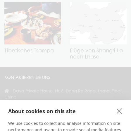
Tibetisches Tsampa
Flüge von Shangri-La
nach Lhasa
KONTAKTIEREN SIE UNS
Dava Private House, Nr. 8, Dang Re Road, Lhasa, Tibet,
China
+86 18583346229
About cookies on this site
inquiry@greattibettour.com
We use cookies to collect and analyse information on site
performance and usage, to provide social media features