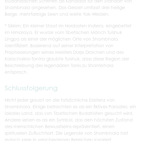
buddhistischen Schriften als Kandidat für den Standort von
Shambhala angesehen. Das Gebiet umfasst drei heilige
Berge, mehrfarbige Seen und weite Yak-Weiden.
* Sikkim: Ein kleiner Staat im Nordosten Indiens, eingebettet
im Himalaya. Er wurde vom tibetischen Mönch Tulshuk
Lingpa als einer der möglichen Orte von Shambhala
identifiziert. Basierend auf seiner Interpretation von
Prophezeiungen seines Meisters Dorje Drolchen und des
Kalachakra-Tantra glaubte Tulshuk, dass diese Region der
Beschreibung des legendären Tores zu Shambhala
entsprach.
Schlussfolgerung
Nicht jeder glaubt an die tatsächliche Existenz von
Shambhala. Einige betrachten es als ein fiktives Paradies, ein
ideales Land, das von Tibetischen Buddhisten gesucht wird.
Andere sehen es als ein Symbol, das den höchsten Zustand
des menschlichen Bewusstseins repräsentiert, einen
spirituellen Zufluchtsort. Die Legende von Shambhala hat
jedoch viele in verschiedenen Bereichen inspiriert,