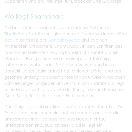
Buddhisten und ein Traumziel für Entdecker und Gläubige.
Wo liegt Shambhala
Die bedeutenden Mönche verschiedener Sekten des
Tibetischen Buddhismus
glauben alle: "Irgendwo in der Nähe
des Hauptgipfels der
Gangdise-Berge
gibt es einen
mysteriösen Ort namens "Shambhala". In den Schriften des
tibetischen Gelehrten Awang Pandita ist Shambhala ein
Mandala. Es ist geformt wie eine riesige achtblättrige
Lotusblume, wobei jedes Blatt einen Verwaltungsbezirk
darstellt. Jeder Bezirk enthält 120 Millionen Dörfer, und der
gesamte Umfang von Shambhala ist von unüberwindlichen
Schneebergen umgeben. Im Zentrum von Shambhala liegt
seine Hauptstadt Kalapa, wo der König in einem Palast aus
Gold, Silber, Türkis, Koralle und Perlen residiert.
Der König ist die Inkarnation des Vajrapani-Bodhisattva. Der
Palast strahlt von innen ein sanftes Leuchten aus, das die
Umgebung erhellt, so dass Tag und Nacht nicht zu
unterscheiden sind. Südlich des Palastes liegt ein
wunderschöner Garten, der die Tempel des Zeitgottes