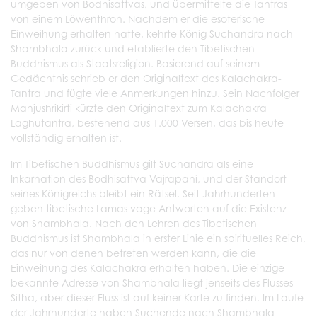
umgeben von Bodhisattvas, und übermittelte die Tantras
von einem Löwenthron. Nachdem er die esoterische
Einweihung erhalten hatte, kehrte König Suchandra nach
Shambhala zurück und etablierte den Tibetischen
Buddhismus als Staatsreligion. Basierend auf seinem
Gedächtnis schrieb er den Originaltext des Kalachakra-
Tantra und fügte viele Anmerkungen hinzu. Sein Nachfolger
Manjushrikirti kürzte den Originaltext zum Kalachakra
Laghutantra, bestehend aus 1.000 Versen, das bis heute
vollständig erhalten ist.
Im Tibetischen Buddhismus gilt Suchandra als eine
Inkarnation des Bodhisattva Vajrapani, und der Standort
seines Königreichs bleibt ein Rätsel. Seit Jahrhunderten
geben tibetische Lamas vage Antworten auf die Existenz
von Shambhala. Nach den Lehren des Tibetischen
Buddhismus ist Shambhala in erster Linie ein spirituelles Reich,
das nur von denen betreten werden kann, die die
Einweihung des Kalachakra erhalten haben. Die einzige
bekannte Adresse von Shambhala liegt jenseits des Flusses
Sitha, aber dieser Fluss ist auf keiner Karte zu finden. Im Laufe
der Jahrhunderte haben Suchende nach Shambhala