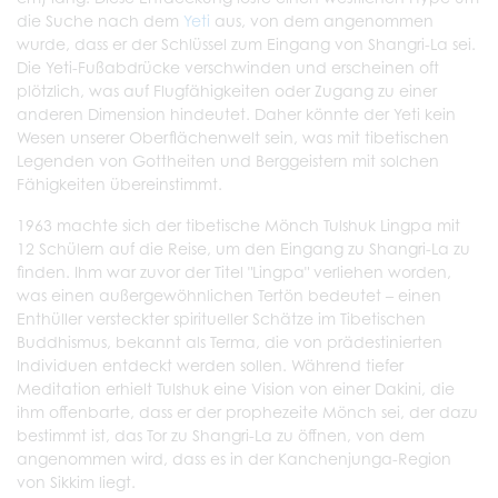
die Suche nach dem
Yeti
aus, von dem angenommen
wurde, dass er der Schlüssel zum Eingang von Shangri-La sei.
Die Yeti-Fußabdrücke verschwinden und erscheinen oft
plötzlich, was auf Flugfähigkeiten oder Zugang zu einer
anderen Dimension hindeutet. Daher könnte der Yeti kein
Wesen unserer Oberflächenwelt sein, was mit tibetischen
Legenden von Gottheiten und Berggeistern mit solchen
Fähigkeiten übereinstimmt.
1963 machte sich der tibetische Mönch Tulshuk Lingpa mit
12 Schülern auf die Reise, um den Eingang zu Shangri-La zu
finden. Ihm war zuvor der Titel "Lingpa" verliehen worden,
was einen außergewöhnlichen Tertön bedeutet – einen
Enthüller versteckter spiritueller Schätze im Tibetischen
Buddhismus, bekannt als Terma, die von prädestinierten
Individuen entdeckt werden sollen. Während tiefer
Meditation erhielt Tulshuk eine Vision von einer Dakini, die
ihm offenbarte, dass er der prophezeite Mönch sei, der dazu
bestimmt ist, das Tor zu Shangri-La zu öffnen, von dem
angenommen wird, dass es in der Kanchenjunga-Region
von Sikkim liegt.