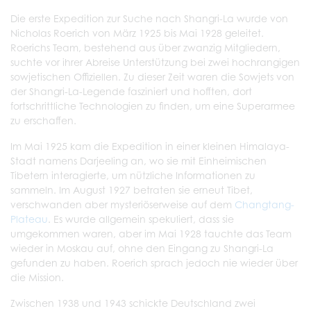
Die erste Expedition zur Suche nach Shangri-La wurde von
Nicholas Roerich von März 1925 bis Mai 1928 geleitet.
Roerichs Team, bestehend aus über zwanzig Mitgliedern,
suchte vor ihrer Abreise Unterstützung bei zwei hochrangigen
sowjetischen Offiziellen. Zu dieser Zeit waren die Sowjets von
der Shangri-La-Legende fasziniert und hofften, dort
fortschrittliche Technologien zu finden, um eine Superarmee
zu erschaffen.
Im Mai 1925 kam die Expedition in einer kleinen Himalaya-
Stadt namens Darjeeling an, wo sie mit Einheimischen
Tibetern interagierte, um nützliche Informationen zu
sammeln. Im August 1927 betraten sie erneut Tibet,
verschwanden aber mysteriöserweise auf dem
Changtang-
Plateau
. Es wurde allgemein spekuliert, dass sie
umgekommen waren, aber im Mai 1928 tauchte das Team
wieder in Moskau auf, ohne den Eingang zu Shangri-La
gefunden zu haben. Roerich sprach jedoch nie wieder über
die Mission.
Zwischen 1938 und 1943 schickte Deutschland zwei