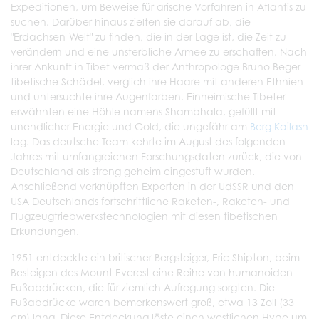
Expeditionen, um Beweise für arische Vorfahren in Atlantis zu
suchen. Darüber hinaus zielten sie darauf ab, die
"Erdachsen-Welt" zu finden, die in der Lage ist, die Zeit zu
verändern und eine unsterbliche Armee zu erschaffen. Nach
ihrer Ankunft in Tibet vermaß der Anthropologe Bruno Beger
tibetische Schädel, verglich ihre Haare mit anderen Ethnien
und untersuchte ihre Augenfarben. Einheimische Tibeter
erwähnten eine Höhle namens Shambhala, gefüllt mit
unendlicher Energie und Gold, die ungefähr am
Berg Kailash
lag. Das deutsche Team kehrte im August des folgenden
Jahres mit umfangreichen Forschungsdaten zurück, die von
Deutschland als streng geheim eingestuft wurden.
Anschließend verknüpften Experten in der UdSSR und den
USA Deutschlands fortschrittliche Raketen-, Raketen- und
Flugzeugtriebwerkstechnologien mit diesen tibetischen
Erkundungen.
1951 entdeckte ein britischer Bergsteiger, Eric Shipton, beim
Besteigen des Mount Everest eine Reihe von humanoiden
Fußabdrücken, die für ziemlich Aufregung sorgten. Die
Fußabdrücke waren bemerkenswert groß, etwa 13 Zoll (33
cm) lang. Diese Entdeckung löste einen westlichen Hype um