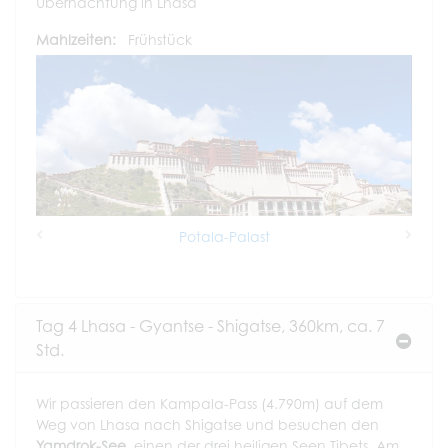
Übernachtung in Lhasa
Mahlzeiten:
Frühstück
Potala-Palast
Previous
Next
Tag 4 Lhasa - Gyantse - Shigatse, 360km, ca. 7
Std.
Wir passieren den Kampala-Pass (4.790m) auf dem
Weg von Lhasa nach Shigatse und besuchen den
Yamdrok-See
, einen der drei heiligen Seen Tibets. Am