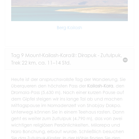
Berg Kailash
Tag 9 Mount-Kailash-Kora②: Dirapuk - Zutulpuk,
Trek 22 km, ca. 11–14 Std.
Heute ist der anspruchsvollste Tag der Wanderung, Sie
überqueren den höchsten Pass der
Kailash-Kora
, den
Dromala-Pass (5.630 m). Nach einer kurzen Pause auf
dem Gipfel steigen wir ins lange Tal ab und machen
Mittagspause im Nomadenzelt von Shabjay Dakpo.
Unterwegs können Sie in einem Teehaus rasten. Dann
geht es weiter zum Zultulpuk (4.790 m), das von zwei
wichtigen religiösen Persönlichkeiten, Milarepa und
Naro Bonchung, erbaut wurde. Schließlich besuchen
Sie das Zutulpuk-Kloster. In der Höhle finden Sie den