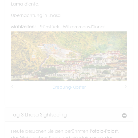
Lama diente.
Übernachtung in Lhasa
Mahlzeiten:
Frühstück
Willkommens-Dinner
Drepung-Kloster
Previous
Next
Tag 3 Lhasa Sightseeing
Heute besuchen Sie den berühmten
Potala-Palast
,
das Wahrzeichen Tibets und ein Meisterwerk der