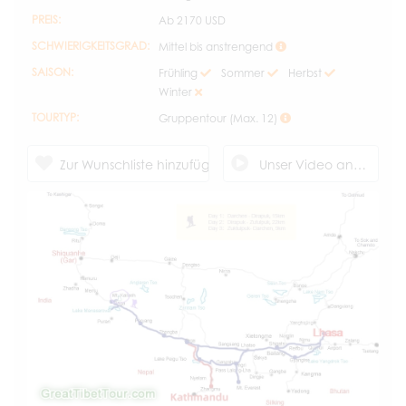
PREIS:
Ab
2170 USD
SCHWIERIGKEITSGRAD:
Mittel bis anstrengend
SAISON:
Frühling
Sommer
Herbst
Winter
TOURTYP:
Gruppentour (Max. 12)
Zur Wunschliste hinzufügen
Unser Video ansehen