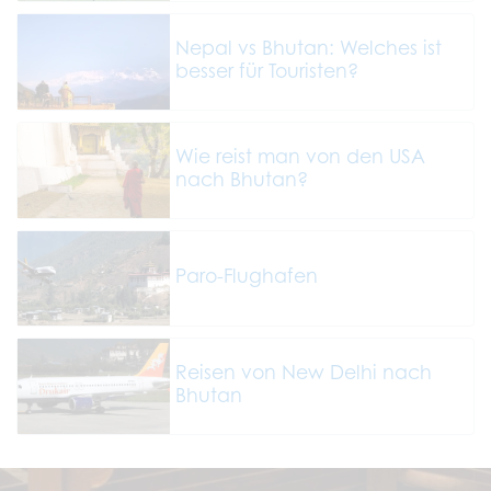
Nepal vs Bhutan: Welches ist
besser für Touristen?
Wie reist man von den USA
nach Bhutan?
Paro-Flughafen
Reisen von New Delhi nach
Bhutan