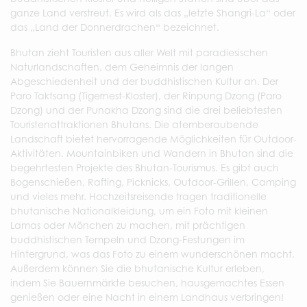
ganze Land verstreut. Es wird als das „letzte Shangri-La“ oder
das „Land der Donnerdrachen“ bezeichnet.
Bhutan zieht Touristen aus aller Welt mit paradiesischen
Naturlandschaften, dem Geheimnis der langen
Abgeschiedenheit und der buddhistischen Kultur an. Der
Paro Taktsang (Tigernest-Kloster), der Rinpung Dzong (Paro
Dzong) und der Punakha Dzong sind die drei beliebtesten
Touristenattraktionen Bhutans. Die atemberaubende
Landschaft bietet hervorragende Möglichkeiten für Outdoor-
Aktivitäten. Mountainbiken und Wandern in Bhutan sind die
begehrtesten Projekte des Bhutan-Tourismus. Es gibt auch
Bogenschießen, Rafting, Picknicks, Outdoor-Grillen, Camping
und vieles mehr. Hochzeitsreisende tragen traditionelle
bhutanische Nationalkleidung, um ein Foto mit kleinen
Lamas oder Mönchen zu machen, mit prächtigen
buddhistischen Tempeln und Dzong-Festungen im
Hintergrund, was das Foto zu einem wunderschönen macht.
Außerdem können Sie die bhutanische Kultur erleben,
indem Sie Bauernmärkte besuchen, hausgemachtes Essen
genießen oder eine Nacht in einem Landhaus verbringen!