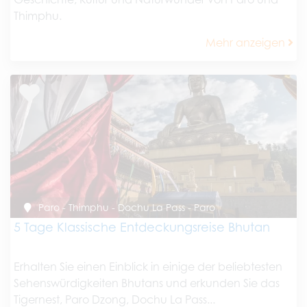
Thimphu.
Mehr anzeigen
Paro - Thimphu - Dochu La Pass - Paro
5 Tage Klassische Entdeckungsreise Bhutan
Erhalten Sie einen Einblick in einige der beliebtesten
Sehenswürdigkeiten Bhutans und erkunden Sie das
Tigernest, Paro Dzong, Dochu La Pass...