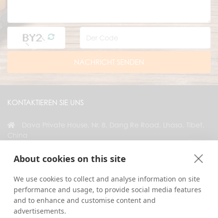
NACHRICHT SENDEN
KONTAKTIEREN SIE UNS
Dava Private House, Nr. 8, Dang Re Road, Lhasa, Tibet,
China
+86 18583346229
About cookies on this site
inquiry@greattibettour.com
We use cookies to collect and analyse information on site
performance and usage, to provide social media features
VERBINDEN SIE SICH MIT UNS
and to enhance and customise content and
advertisements.