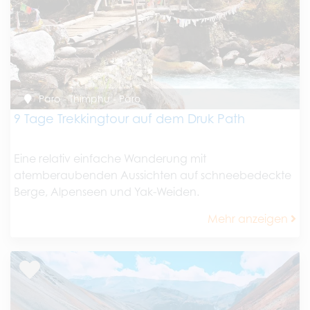
Paro - Thimphu - Paro
9 Tage Trekkingtour auf dem Druk Path
Eine relativ einfache Wanderung mit
atemberaubenden Aussichten auf schneebedeckte
Berge, Alpenseen und Yak-Weiden.
Mehr anzeigen