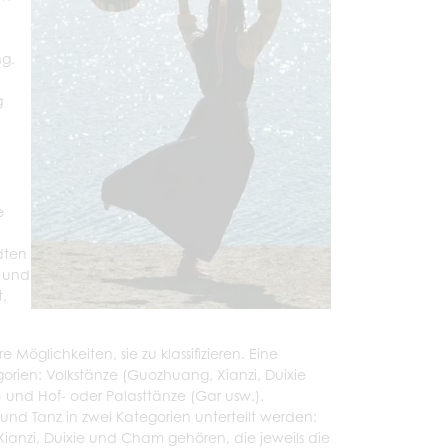
ng.
g
e
dten
n und
,
Möglichkeiten, sie zu klassifizieren. Eine
egorien: Volkstänze (Guozhuang, Xianzi, Duixie
 und Hof- oder Palasttänze (Gar usw.).
und Tanz in zwei Kategorien unterteilt werden:
ianzi, Duixie und Cham gehören, die jeweils die