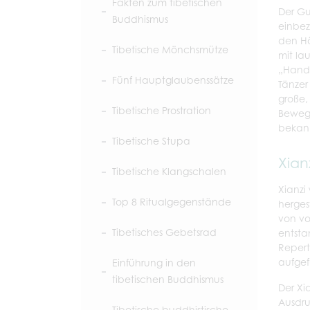
Fakten zum tibetischen
Der Gu
Buddhismus
einbez
den Hä
Tibetische Mönchsmütze
mit la
„Hands
Fünf Hauptglaubenssätze
Tänzer
große,
Tibetische Prostration
Bewegu
bekann
Tibetische Stupa
Xian
Tibetische Klangschalen
Xianzi
Top 8 Ritualgegenstände
herges
von vo
Tibetisches Gebetsrad
entsta
Repert
aufgef
Einführung in den
tibetischen Buddhismus
Der Xi
Ausdru
Tibetische buddhistische