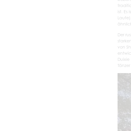
tradit
ist. E
Laute)
ähnlic
Der ru
starke
von Sh
entwic
Duixie
Tänzer