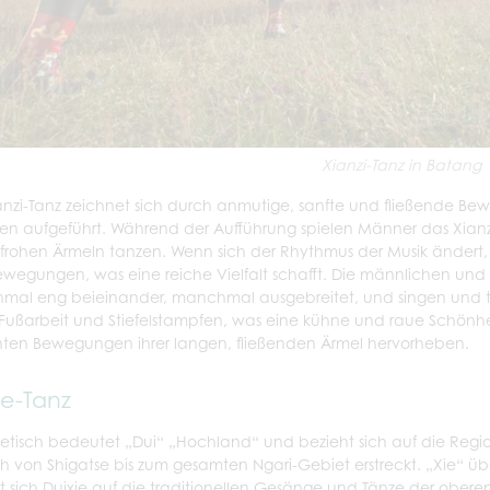
Xianzi-Tanz in Batang
anzi-Tanz zeichnet sich durch anmutige, sanfte und fließende B
n aufgeführt. Während der Aufführung spielen Männer das Xianzi
frohen Ärmeln tanzen. Wenn sich der Rhythmus der Musik ändert,
wegungen, was eine reiche Vielfalt schafft. Die männlichen und w
al eng beieinander, manchmal ausgebreitet, und singen und 
 Fußarbeit und Stiefelstampfen, was eine kühne und raue Schönhe
ten Bewegungen ihrer langen, fließenden Ärmel hervorheben.
ie-Tanz
betisch bedeutet „Dui“ „Hochland“ und bezieht sich auf die Reg
ch von Shigatse bis zum gesamten Ngari-Gebiet erstreckt. „Xie“ üb
t sich Duixie auf die traditionellen Gesänge und Tänze der oberen 