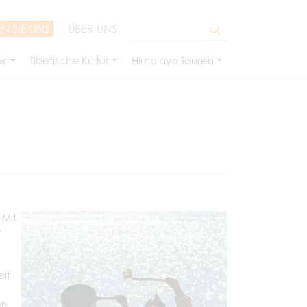
N SIE UNS
ÜBER UNS
er
Tibetische Kultur
Himalaya Touren
 Mit
r
e
eit
en