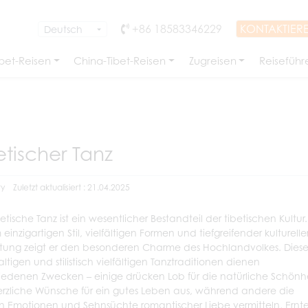
+86 18583346229
KONTAKTIERE
bet-Reisen
China-Tibet-Reisen
Zugreisen
Reiseführ
etischer Tanz
ry
Zuletzt aktualisiert : 21.04.2025
etische Tanz ist ein wesentlicher Bestandteil der tibetischen Kultur.
einzigartigen Stil, vielfältigen Formen und tiefgreifender kulturelle
ung zeigt er den besonderen Charme des Hochlandvolkes. Dies
ltigen und stilistisch vielfältigen Tanztraditionen dienen
iedenen Zwecken – einige drücken Lob für die natürliche Schönh
rzliche Wünsche für ein gutes Leben aus, während andere die
en Emotionen und Sehnsüchte romantischer Liebe vermitteln, Ernt