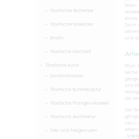
feiern
Tibetischer Buttertee
widers
Anlass
Tibetischer Kalender
Doch u
Lebens
Khata
und au
Tibetische Hochzeit
Arte
Tibetische Kunst
Tibet,
reiche
Sandmandalas
geogra
und Dö
Tibetische Butterskulptur
Waldge
die ei
Tibetische Thangka-Malerei
Der Ti
gängig
Tibetische Architektur
usw.),
Altern
Fels- und Felsgravuren
„Volks