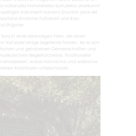
ls nationales immaterielles Kulturerbe anerkannt
chssaitigen Instrument namens Zhanian (eine Art
Stepptanz-ähnlicher Fußarbeit und Rap-
nd Shigatse.
 Tanz in einer lebendigen Form, die einen
nn fast jeder einige Segmente tanzen. Als es sich
tädtischen und gehobenen Gemeinschaften und
usikalischem Begleitorchester. Traditioneller
andmalereien, wobei männliche und weibliche
nderen Kreistänzen unterscheidet.