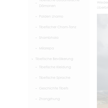
Wieder
Dämonen
überbr
Palden Lhamo
Tibetischer Cham-Tanz
Shambhala
Milarepa
Tibetische Bevölkerung
Tibetische Kleidung
Tibetische Sprache
Geschichte Tibets
Zhangzhung