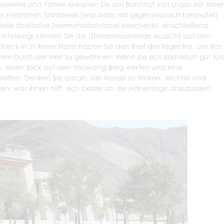
 Reiseleiter und Fahrer erwarten Sie am Bahnhof von Lhasa mit ein
m herzlichen Tashidelek (was hallo mit Segenswunsch bedeutet)
nelle tibetische Zeremonialschärpe) beschenkt. Anschließend
a. Unterwegs können Sie die atemberaubende Aussicht auf den
eck-in in Ihrem Hotel haben Sie den Rest des Tages frei, um sich
em Dach der Welt zu gewöhnen. Wenn Sie sich körperlich gut füh
n, einen Blick auf den Yaowang-Berg werfen und eine
ßen. Denken Sie daran, viel Wasser zu trinken, leichter und
n, was Ihnen hilft, sich besser an die Höhenlage anzupassen.