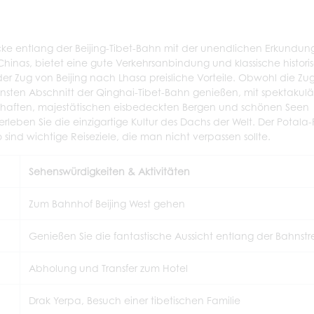
icke entlang der Beijing-Tibet-Bahn mit der unendlichen Erkundun
Chinas, bietet eine gute Verkehrsanbindung und klassische histori
er Zug von Beijing nach Lhasa preisliche Vorteile. Obwohl die Zug
önsten Abschnitt der Qinghai-Tibet-Bahn genießen, mit spektakul
chaften, majestätischen eisbedeckten Bergen und schönen Seen
rleben Sie die einzigartige Kultur des Dachs der Welt. Der Potala-
ind wichtige Reiseziele, die man nicht verpassen sollte.
Sehenswürdigkeiten & Aktivitäten
Zum Bahnhof Beijing West gehen
Genießen Sie die fantastische Aussicht entlang der Bahnst
Abholung und Transfer zum Hotel
Drak Yerpa, Besuch einer tibetischen Familie