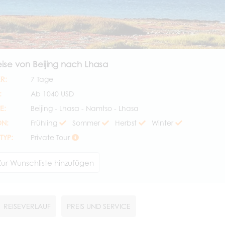
eise von Beijing nach Lhasa
R:
7 Tage
:
Ab
1040 USD
E:
Beijing - Lhasa - Namtso - Lhasa
ON:
Frühling
Sommer
Herbst
Winter
TYP:
Private Tour
Zur Wunschliste hinzufügen
REISEVERLAUF
PREIS UND SERVICE