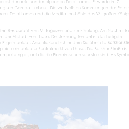
rpalast der aufeinanderfolgenden Dalai Lamas. Er wurde im 7.
Songtsen Gampo – erbaut. Die wertvollsten Sammlungen des Potal
üherer Dalai Lamas und die Meditationshöhle des 33. großen König
 guten Restaurant zum Mittagessen und zur Erholung. Am Nachmitt
m der Altstadt von Lhasa. Der Jokhang-Tempel ist das heiligste
en Pilgern belebt. Anschließend schlendern Sie über die
Barkhor-St
eich ein belebter Zentralmarkt von Lhasa. Die Barkhor-Straße ist
empel umgibt, auf die die Einheimischen sehr stolz sind. Als Symb