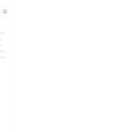
ei
nd
sa
den,
öhe