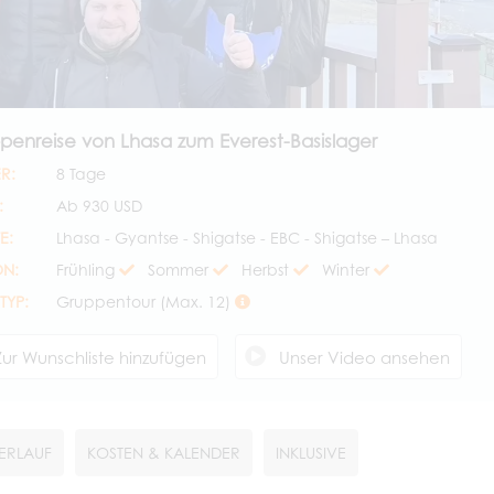
penreise von Lhasa zum Everest-Basislager
R:
8 Tage
:
Ab
930 USD
E:
Lhasa - Gyantse - Shigatse - EBC - Shigatse – Lhasa
ON:
Frühling
Sommer
Herbst
Winter
TYP:
Gruppentour (Max. 12)
Zur Wunschliste hinzufügen
Unser Video ansehen
ERLAUF
KOSTEN & KALENDER
INKLUSIVE