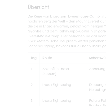
Übersicht
Die Reise von Lhasa zum Everest-Base-Camp ist u
höchsten Berg der Welt – den Mount Everest auf 8
die Sie in Lhasa erwarten, gefolgt vom heilige
Gyantse und dem Tashilhunpo-Kloster in Shiga
Everest-Base-Camp. Hier besuchen Sie das höch
5.200 Metern Höhe. Bei gutem Wetter genieße
Sonnenaufgang, bevor es zurück nach Lhasa ge
Tag
Route
Sehenswür
1
Ankunft in Lhasa
Abholung 
(3.650m)
2
Lhasa Sightseeing
Drepung-K
Norbuling
3
Lhasa Sightseeing
Potala-Pa
Barkhor-St