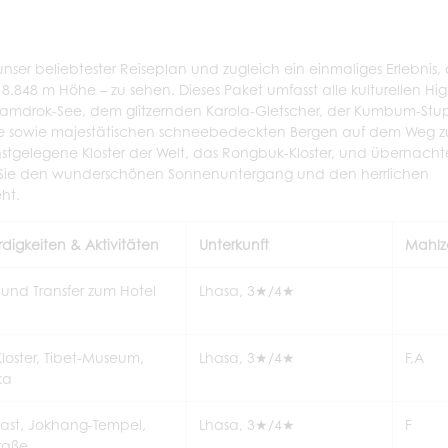
nser beliebtester Reiseplan und zugleich ein einmaliges Erlebnis,
.848 m Höhe – zu sehen. Dieses Paket umfasst alle kulturellen High
n Yamdrok-See, dem glitzernden Karola-Gletscher, der Kumbum-Stu
tse sowie majestätischen schneebedeckten Bergen auf dem Weg 
stgelegene Kloster der Welt, das Rongbuk-Kloster, und übernacht
n Sie den wunderschönen Sonnenuntergang und den herrlichen
ht.
digkeiten & Aktivitäten
Unterkunft
Mahlz
und Transfer zum Hotel
Lhasa, 3★/4★
loster, Tibet-Museum,
Lhasa, 3★/4★
F,A
ka
last, Jokhang-Tempel,
Lhasa, 3★/4★
F
raße