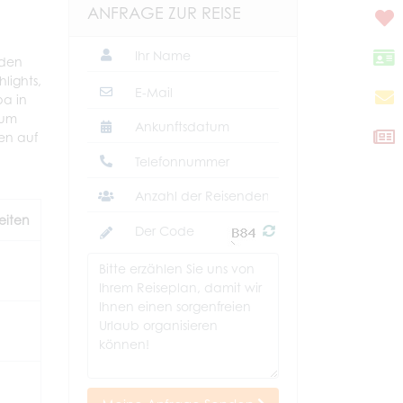
ANFRAGE ZUR REISE
 den
lights,
pa in
zum
en auf
eiten