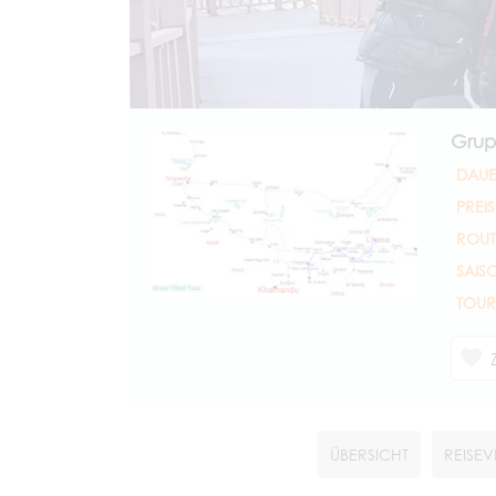
Grup
DAUE
PREIS
ROUT
SAIS
TOUR
ÜBERSICHT
REISEV