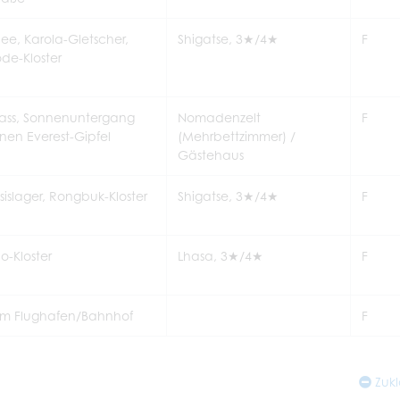
ee, Karola-Gletscher,
Shigatse, 3★/4★
F
de-Kloster
ass, Sonnenuntergang
Nomadenzelt
F
en Everest-Gipfel
(Mehrbettzimmer) /
Gästehaus
sislager, Rongbuk-Kloster
Shigatse, 3★/4★
F
o-Kloster
Lhasa, 3★/4★
F
zum Flughafen/Bahnhof
F
Zuk