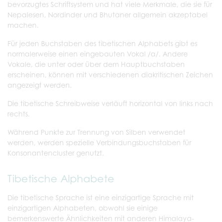
bevorzugtes Schriftsystem und hat viele Merkmale, die sie für
Nepalesen, Nordinder und Bhutaner allgemein akzeptabel
machen.
Für jeden Buchstaben des tibetischen Alphabets gibt es
normalerweise einen eingebauten Vokal /a/. Andere
Vokale, die unter oder über dem Hauptbuchstaben
erscheinen, können mit verschiedenen diakritischen Zeichen
angezeigt werden.
Die tibetische Schreibweise verläuft horizontal von links nach
rechts.
Während Punkte zur Trennung von Silben verwendet
werden, werden spezielle Verbindungsbuchstaben für
Konsonantencluster genutzt.
Tibetische Alphabete
Die tibetische Sprache ist eine einzigartige Sprache mit
einzigartigen Alphabeten, obwohl sie einige
bemerkenswerte Ähnlichkeiten mit anderen Himalaya-