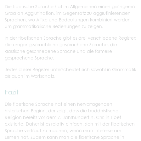
Die tibetische Sprache hat im Allgemeinen einen geringeren
Grad an Agglutination, im Gegensatz zu agglutinierenden
Sprachen, wo Affixe und Bedeutungen kombiniert werden,
um grammatikalische Beziehungen zu zeigen.
In der tibetischen Sprache gibt es drei verschiedene Register:
die umgangssprachliche gesprochene Sprache, die
klassische geschriebene Sprache und die formelle
gesprochene Sprache.
Jedes dieser Register unterscheidet sich sowohl in Grammatik
als auch im Wortschatz.
Fazit
Die tibetische Sprache hat einen hervorragenden
historischen Beginn, der zeigt, dass die buddhistische
Religion bereits vor dem 7. Jahrhundert n. Chr. in Tibet
existierte. Daher ist es relativ einfach, sich mit der tibetischen
Sprache vertraut zu machen, wenn man Interesse am
Lernen hat. Zudem kann man die tibetische Sprache in