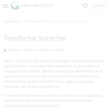
GREAT TIBET TOUR ®
KONTAKT
Startseite
Tibetische Kultur
Tibetische Sprache
Tibetische Sprache
Beatrice
Zuletzt aktualisiert : 23.10.2024
Tibet – das Dach der Welt ist eine Region voller faszinierender
Landschaften, wunderschöner Merkmale und zahlreicher
unglaublicher Stätten, Berge und religiöser Aktivitäten. Es ist
auch ein Gebiet reich an Tradition und mysteriöser Kultur.
Viele Touristen waren bereits in Tibet, aber nur wenige
verstehen die tibetische Sprache.
In diesem Artikel werden wir die Geschichte, das Alphabet,
bemerkenswerte Merkmale sowie die Grammatik der
tibetischen Sprache besprechen.