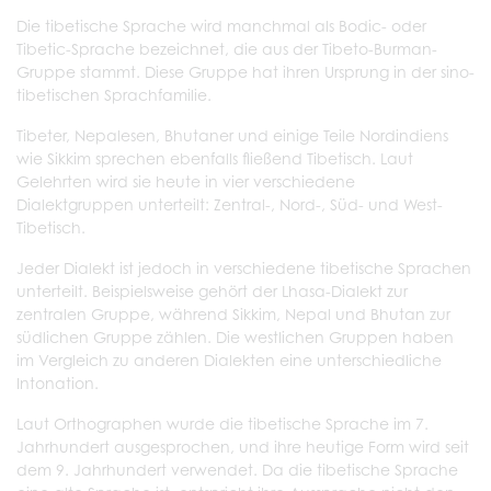
Die tibetische Sprache wird manchmal als Bodic- oder
Tibetic-Sprache bezeichnet, die aus der Tibeto-Burman-
Gruppe stammt. Diese Gruppe hat ihren Ursprung in der sino-
tibetischen Sprachfamilie.
Tibeter, Nepalesen, Bhutaner und einige Teile Nordindiens
wie Sikkim sprechen ebenfalls fließend Tibetisch. Laut
Gelehrten wird sie heute in vier verschiedene
Dialektgruppen unterteilt: Zentral-, Nord-, Süd- und West-
Tibetisch.
Jeder Dialekt ist jedoch in verschiedene tibetische Sprachen
unterteilt. Beispielsweise gehört der Lhasa-Dialekt zur
zentralen Gruppe, während Sikkim, Nepal und Bhutan zur
südlichen Gruppe zählen. Die westlichen Gruppen haben
im Vergleich zu anderen Dialekten eine unterschiedliche
Intonation.
Laut Orthographen wurde die tibetische Sprache im 7.
Jahrhundert ausgesprochen, und ihre heutige Form wird seit
dem 9. Jahrhundert verwendet. Da die tibetische Sprache