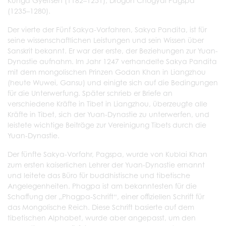
Kunga Gyeltsen (1182–1251), Drogön Chögyal Pagspa
(1235–1280).
Der vierte der Fünf Sakya-Vorfahren, Sakya Pandita, ist für
seine wissenschaftlichen Leistungen und sein Wissen über
Sanskrit bekannt. Er war der erste, der Beziehungen zur Yuan-
Dynastie aufnahm. Im Jahr 1247 verhandelte Sakya Pandita
mit dem mongolischen Prinzen Godan Khan in Liangzhou
(heute Wuwei, Gansu) und einigte sich auf die Bedingungen
für die Unterwerfung. Später schrieb er Briefe an
verschiedene Kräfte in Tibet in Liangzhou, überzeugte alle
Kräfte in Tibet, sich der Yuan-Dynastie zu unterwerfen, und
leistete wichtige Beiträge zur Vereinigung Tibets durch die
Yuan-Dynastie.
Der fünfte Sakya-Vorfahr, Pagspa, wurde von Kublai Khan
zum ersten kaiserlichen Lehrer der Yuan-Dynastie ernannt
und leitete das Büro für buddhistische und tibetische
Angelegenheiten. Phagpa ist am bekanntesten für die
Schaffung der „Phagpa-Schrift“, einer offiziellen Schrift für
das Mongolische Reich. Diese Schrift basierte auf dem
tibetischen Alphabet, wurde aber angepasst, um den