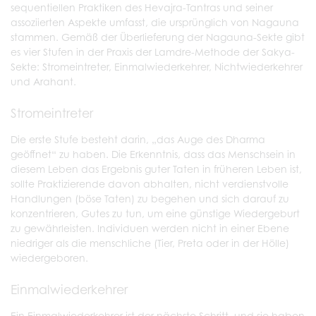
sequentiellen Praktiken des Hevajra-Tantras und seiner
assoziierten Aspekte umfasst, die ursprünglich von Nagauna
stammen. Gemäß der Überlieferung der Nagauna-Sekte gibt
es vier Stufen in der Praxis der Lamdre-Methode der Sakya-
Sekte: Stromeintreter, Einmalwiederkehrer, Nichtwiederkehrer
und Arahant.
Stromeintreter
Die erste Stufe besteht darin, „das Auge des Dharma
geöffnet“ zu haben. Die Erkenntnis, dass das Menschsein in
diesem Leben das Ergebnis guter Taten in früheren Leben ist,
sollte Praktizierende davon abhalten, nicht verdienstvolle
Handlungen (böse Taten) zu begehen und sich darauf zu
konzentrieren, Gutes zu tun, um eine günstige Wiedergeburt
zu gewährleisten. Individuen werden nicht in einer Ebene
niedriger als die menschliche (Tier, Preta oder in der Hölle)
wiedergeboren.
Einmalwiederkehrer
Ein Einmalwiederkehrer ist der nächste Schritt, und sie haben