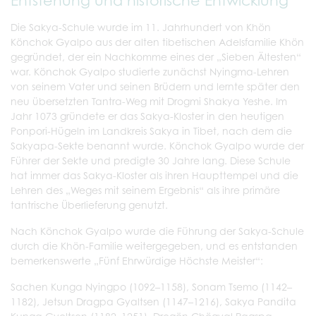
Entstehung und historische Entwicklung
Die Sakya-Schule wurde im 11. Jahrhundert von Khön
Könchok Gyalpo aus der alten tibetischen Adelsfamilie Khön
gegründet, der ein Nachkomme eines der „Sieben Ältesten“
war. Könchok Gyalpo studierte zunächst Nyingma-Lehren
von seinem Vater und seinen Brüdern und lernte später den
neu übersetzten Tantra-Weg mit Drogmi Shakya Yeshe. Im
Jahr 1073 gründete er das Sakya-Kloster in den heutigen
Ponpori-Hügeln im Landkreis Sakya in Tibet, nach dem die
Sakyapa-Sekte benannt wurde. Könchok Gyalpo wurde der
Führer der Sekte und predigte 30 Jahre lang. Diese Schule
hat immer das Sakya-Kloster als ihren Haupttempel und die
Lehren des „Weges mit seinem Ergebnis“ als ihre primäre
tantrische Überlieferung genutzt.
Nach Könchok Gyalpo wurde die Führung der Sakya-Schule
durch die Khön-Familie weitergegeben, und es entstanden
bemerkenswerte „Fünf Ehrwürdige Höchste Meister“:
Sachen Kunga Nyingpo (1092–1158), Sonam Tsemo (1142–
1182), Jetsun Dragpa Gyaltsen (1147–1216), Sakya Pandita