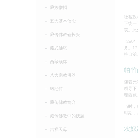
藏族僧帽
吐蕃政
五大基本信念
下统一
表。此
藏传佛教磕长头
126
务。1
藏式佛塔
持自治
西藏颂钵
帕竹
八大宗教供器
随着元
领导下
转经筒
理西藏
藏传佛教简介
当时，
时期，
藏传佛教中的妖魔
农奴
吉祥天母