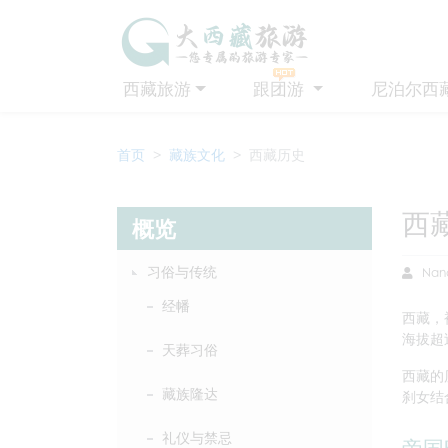
西藏旅游
跟团游
尼泊尔西
首页
藏族文化
西藏历史
西
概览
习俗与传统
Nan
经幡
西藏，
海拔超
天葬习俗
西藏的
藏族隆达
刹女结
礼仪与禁忌
帝国时