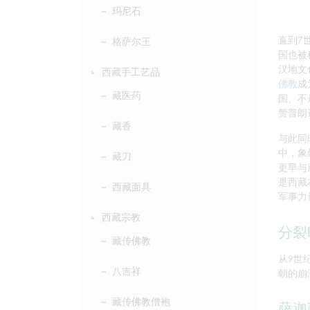
玛尼石
直到7
格萨尔王
国也被
汉地文
西藏手工艺品
佛教
成
藏医药
国、不
赞普朗
藏香
与此同
中，象
藏刀
更早与
是西藏
西藏面具
军事力
西藏宗教
分裂
藏传佛教
从9世
八吉祥
朝的崩
藏传佛教僧袍
萨迦