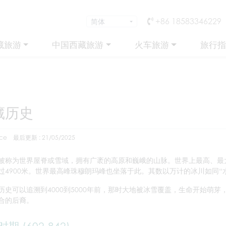
+86 18583346229
藏旅游
中国西藏旅游
火车旅游
旅行指
藏历史
ce
最后更新 : 21/05/2025
被称为世界屋脊或雪域，拥有广袤的高原和巍峨的山脉。世界上最高、最
过4900米。世界最高峰珠穆朗玛峰也坐落于此。其数以万计的冰川如同“
历史可以追溯到4000到5000年前，那时大地被冰雪覆盖，生命开始萌
合的后裔。
期 (602-842)