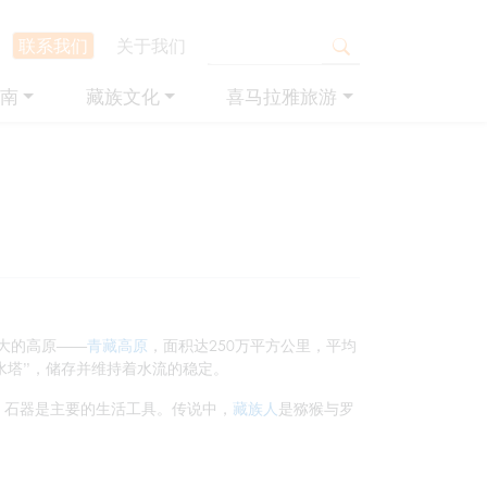
联系我们
关于我们
南
藏族文化
喜马拉雅旅游
大的高原——
青藏高原
，面积达250万平方公里，平均
水塔”，储存并维持着水流的稳定。
芽，石器是主要的生活工具。传说中，
藏族人
是猕猴与罗