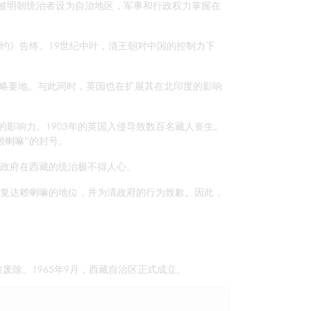
被明朝统治者设为自治地区，军事和行政权力掌握在
条约》告终。19世纪中叶，清王朝对中国的控制力下
战略要地。与此同时，英国也在扩展其在北印度的影响
影响力。1903年的英国入侵导致数百名藏人丧生。
赖喇嘛”的封号。
清政府在西藏的统治极不得人心。
恢复达赖喇嘛的地位，并为清政府的行为致歉。因此，
被废除。1965年9月，西藏自治区正式成立。