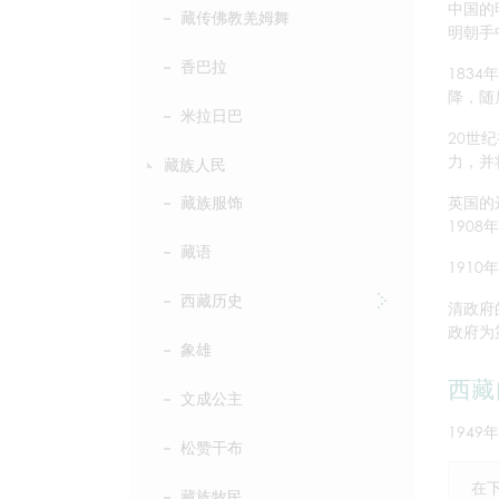
中国的
藏传佛教羌姆舞
明朝手
香巴拉
183
降，随
米拉日巴
20世
力，并
藏族人民
英国的
藏族服饰
190
藏语
191
西藏历史
清政府
政府为
象雄
西藏
文成公主
194
松赞干布
在
藏族牧民