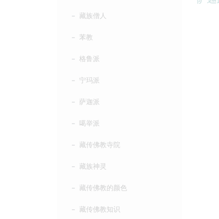
藏族僧人
苯教
格鲁派
宁玛派
萨迦派
噶举派
藏传佛教寺院
藏族神灵
藏传佛教的颜色
藏传佛教知识