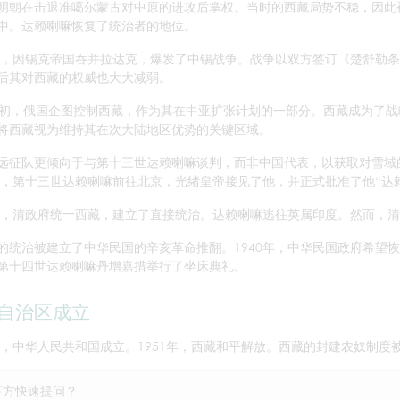
明朝在击退准噶尔蒙古对中原的进攻后掌权。当时的西藏局势不稳，因此
中。达赖喇嘛恢复了统治者的地位。
4年，因锡克帝国吞并拉达克，爆发了中锡战争。战争以双方签订《楚舒勒
后其对西藏的权威也大大减弱。
纪初，俄国企图控制西藏，作为其在中亚扩张计划的一部分。西藏成为了
将西藏视为维持其在次大陆地区优势的关键区域。
远征队更倾向于与第十三世达赖喇嘛谈判，而非中国代表，以获取对雪域的
8年，第十三世达赖喇嘛前往北京，光绪皇帝接见了他，并正式批准了他“达
0年，清政府统一西藏，建立了直接统治。达赖喇嘛逃往英属印度。然而，
的统治被建立了中华民国的辛亥革命推翻。1940年，中华民国政府希望
第十四世达赖喇嘛丹增嘉措举行了坐床典礼。
自治区成立
9年，中华人民共和国成立。1951年，西藏和平解放。西藏的封建农奴制度
下方快速提问？