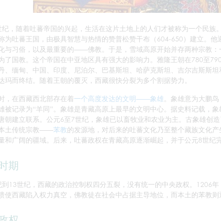
世纪，随着吐蕃帝国的兴起，生活在这片土地上的人们才被称为一个民族
称为吐蕃王国，由极具智慧与热情的赞普松赞干布（604-650）建立。他
化与习俗，以及最重要的——佛教。于是，雪域高原开始并存两种宗教：
为了国教。这个帝国在中亚地区具有强大的影响力。雅隆王朝在780至7
丹、缅甸、中国、印度、尼泊尔、巴基斯坦、哈萨克斯坦、吉尔吉斯斯坦和
达玛而终结。随着王朝的覆灭，西藏很快分裂为多个割据势力。
时，在西藏西北部存在着
一个高度发达的文明——象雄
。象雄意为大鹏鸟
雄被记录为“羊同”。象雄是青藏高原上最早的文明中心。据史料记载，象
唐朝建立联系。公元6至7世纪，象雄已以畜牧业和农业为主。古象雄创
本土传统宗教——
苯教
的发源地，对后来的吐蕃文化乃至整个藏族文化产
量和广阔的疆域。后来，吐蕃政权在青藏高原逐渐崛起，并于公元8世纪
时期
纪到13世纪，西藏的政治控制权四分五裂，没有统一的中央政权。1206
溃使西藏陷入权力真空，佛教徒在社会中占据主导地位，而本土的苯教则
政权