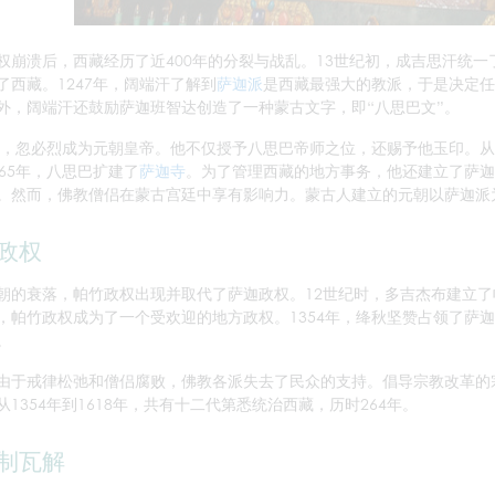
权崩溃后，西藏经历了近400年的分裂与战乱。13世纪初，成吉思汗统
了西藏。1247年，阔端汗了解到
萨迦派
是西藏最强大的教派，于是决定任
外，阔端汗还鼓励萨迦班智达创造了一种蒙古文字，即“八思巴文”。
0年，忽必烈成为元朝皇帝。他不仅授予八思巴帝师之位，还赐予他玉印。
265年，八思巴扩建了
萨迦寺
。为了管理西藏的地方事务，他还建立了萨迦
。然而，佛教僧侣在蒙古宫廷中享有影响力。蒙古人建立的元朝以萨迦派
政权
朝的衰落，帕竹政权出现并取代了萨迦政权。12世纪时，多吉杰布建立
，帕竹政权成为了一个受欢迎的地方政权。1354年，绛秋坚赞占领了萨
。
由于戒律松弛和僧侣腐败，佛教各派失去了民众的支持。倡导宗教改革的
从1354年到1618年，共有十二代第悉统治西藏，历时264年。
制瓦解