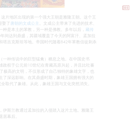
。这片地区出现的第一个强大王朝是雅隆王朝。这个王
迎娶了
唐朝的文成公主
。文成公主带来了先进的技术、
一种是本土的苯教，另一种是佛教。多年以后，
藏传
90年间达到鼎盛，其疆域覆盖了今天的阿富汗、孟加拉
塔吉克斯坦等地。帝国时代随着842年苯教信徒刺杀
（一种传说中的巨型猛禽）栖息之地。在中国史书
雄政权于公元前10世纪在青藏高原兴起，并且比吐蕃
造了极高的文明，不仅形成了自己独特的象雄文字，也
生了深远影响。在其鼎盛时期，象雄王国拥有强大的
完全取代了象雄。从此，象雄王国与文化突然消失。
年，伊斯兰教通过孟加拉的入侵踏入这片土地。雅隆王
退居幕后。