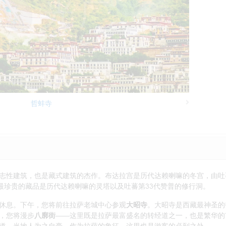
哲蚌寺
Next
志性建筑，也是藏式建筑的杰作。布达拉宫是历代达赖喇嘛的冬宫，由吐
最珍贵的藏品是历代达赖喇嘛的灵塔以及吐蕃第33代赞普的修行洞。
休息。下午，您将前往拉萨老城中心参观
大昭寺
。大昭寺是西藏最神圣的
，您将漫步
八廓街
——这里既是拉萨最富盛名的转经道之一，也是繁华的
道，当地人为之自豪。作为拉萨的象征，这里也是游客的必到之处。