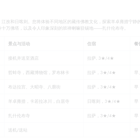
、江孜和日喀则。您将体验不同地区的藏传佛教文化，探索羊卓雍措宁静
寺十万佛塔，以及令人印象深刻的班禅喇嘛驻锡地——扎什伦布寺。
景点与活动
住宿
餐
接机并送至酒店
拉萨, 3★/4★
哲蚌寺，西藏博物馆，罗布林卡
拉萨，3★/4★
早
布达拉宫、大昭寺、八廓街
拉萨，3★/4★
早
羊卓雍措，卡若拉冰川，白居寺
日喀则，3★/4★
早
扎什伦布寺
拉萨，3★/4★
早
送机/送站
早