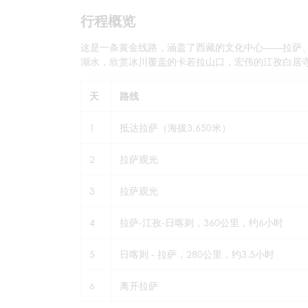
行程概览
这是一条黄金线路，涵盖了西藏的文化中心——拉萨
湖水，欣赏冰川覆盖的卡若拉山口，宏伟的江孜白居
天
路线
1
抵达拉萨（海拔3,650米）
2
拉萨观光
3
拉萨观光
4
拉萨-江孜-日喀则，360公里，约6小时
5
日喀则 - 拉萨，280公里，约3.5小时
6
离开拉萨