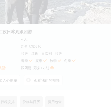
江孜日喀则跟团游
6 天
起价
USD810
拉萨 - 江孜 - 日喀则 - 拉萨
春季
夏季
秋季
冬季
型:
跟团游 (最多12人)
加入心愿单
观看我们的视频
行程安排
价格与日历
费用包含