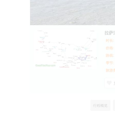
拉萨
时长:
价格:
路线:
季节:
旅游类
行程概览