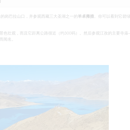
时
米的岗巴拉山口，并参观西藏三大圣湖之一的
羊卓雍措
。你可以看到它碧
景色壮观，而且它距离公路很近（约300码）。然后参观江孜的主要寺庙
而闻名。