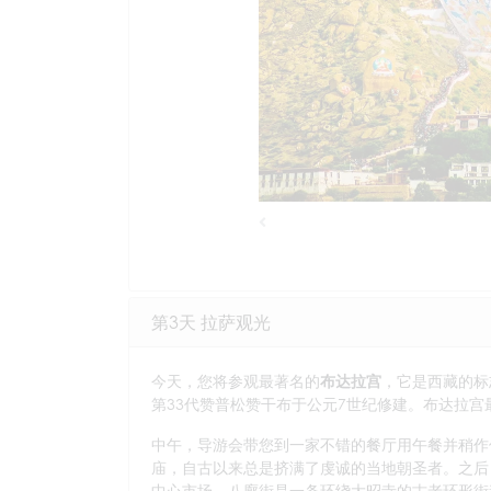
Previous
第3天 拉萨观光
今天，您将参观最著名的
布达拉宫
，它是西藏的标
第33代赞普松赞干布于公元7世纪修建。布达拉宫
中午，导游会带您到一家不错的餐厅用午餐并稍作
庙，自古以来总是挤满了虔诚的当地朝圣者。之后
中心市场。八廓街是一条环绕大昭寺的古老环形街