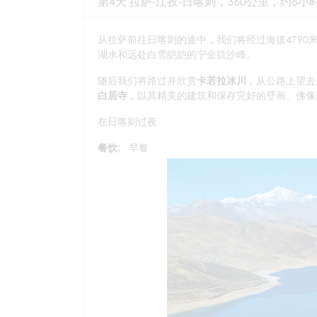
第4天 拉萨-江孜-日喀则，360公里，约6小
从拉萨前往日喀则的途中，我们将经过海拔4790
湖水和远处白雪皑皑的宁金抗沙峰。
随后我们将路过并欣赏
卡若拉冰川
，从公路上望去
白居寺
，以其精美的建筑和保存完好的壁画、佛像
在日喀则过夜
餐饮:
早餐