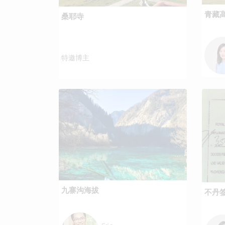
青藏高
桑耶寺
特邀博主
九寨沟海拔
不丹