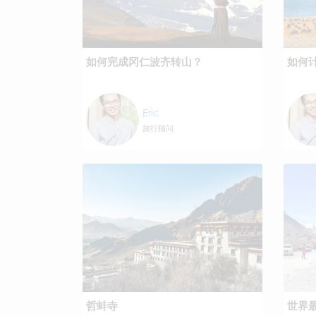
如何完成冈仁波齐转山？
如何
Eric
旅行顾问
哲蚌寺
世界