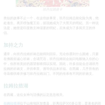
班丹拉姆唐卡
类似的故事不止一个，在这些故事里，班丹拉姆总能化险为夷，绝
处逢生。离开楞伽魔王后，据说她成为了大黑天的明妃。另一种说
法是，她曾是印度教主神湿婆的明妃，后来成为了多闻天王的伴
侣。
加持之力
通常，向班丹拉姆祈祷总能得到回应。无论你遇到什么困难，只要
在佛殿前诚心祈祷，念诵咒语，班丹拉姆就会如闪电般驰入你的心
中，你所有美好的愿望都将得以实现。因此，许多信徒会念诵班丹
拉姆的祈祷文，并供奉茶、酒等供品来祈福。在西藏，几乎所有的
寺庙都供奉并修习班丹拉姆法门。不同的传承有不同的祈祷文。
拉姆拉措湖
在西藏，这位女神与活佛的认定息息相关。
拉姆拉措湖
位于山南地区加查县，距离拉萨300多公里，是著名的班