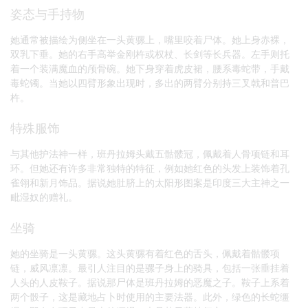
姿态与手持物
她通常被描绘为侧坐在一头黄骡上，嘴里咬着尸体。她上身赤裸，
双乳下垂。她的右手高举金刚杵或权杖、长剑等长兵器。左手则托
着一个装满魔血的颅骨碗。她下身穿着虎皮裙，腰系毒蛇带，手戴
毒蛇镯。当她以四臂形象出现时，多出的两臂分别持三叉戟和普巴
杵。
特殊服饰
与其他护法神一样，班丹拉姆头戴五骷髅冠，佩戴着人骨项链和耳
环。但她还有许多非常独特的特征，例如她红色的头发上装饰着孔
雀翎和新月饰品。据说她肚脐上的太阳形图案是印度三大主神之一
毗湿奴的赠礼。
坐骑
她的坐骑是一头黄骡。这头黄骡有着红色的舌头，佩戴着骷髅项
链，威风凛凛。最引人注目的是骡子身上的骑具，包括一张垂挂着
人头的人皮鞍子。据说那尸体是班丹拉姆的恶魔之子。鞍子上系着
两个骰子，这是藏地占卜时使用的主要法器。此外，绿色的长蛇缰