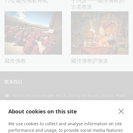
12位藏传佛教神祇
宁玛派——藏传佛教的
古老教派
藏传佛教
藏传佛教萨迦派
联系我们
Dava Private House, No. 8, Dang Re Road, Lhasa, Tibet,
China
About cookies on this site
+86 18583346229
inquiry@greattibettour.com
We use cookies to collect and analyse information on site
performance and usage, to provide social media features