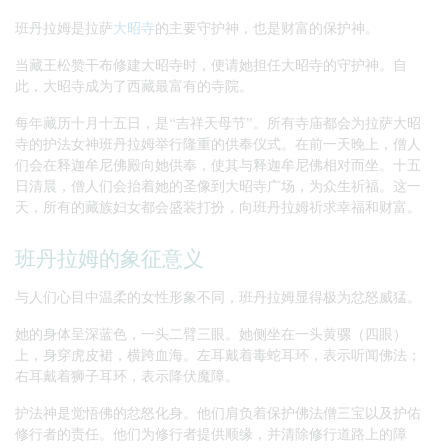
班丹拉姆是拉萨
大昭寺
的主要守护神，也是财富的保护神。
当藏王松赞干布修建大昭寺时，便请她担任大昭寺的守护神。自
此，大昭寺成为了西藏最富有的寺院。
每年藏历十月十五日，是“吉祥天母节”。所有寺庙都会为拉萨大昭
寺的护法女神班丹拉姆举行隆重的供奉仪式。在前一天晚上，僧人
们会在释迦牟尼佛殿向她供奉，使其与释迦牟尼佛相对而坐。十五
日清晨，僧人们会抬着她的圣像到大昭寺广场，为众生祈福。这一
天，所有的藏族妇女都会盛装打扮，向班丹拉姆祈求幸福和财富。
班丹拉姆的象征意义
与人们心目中温柔的女性形象不同，班丹拉姆显得极为忿怒威猛。
她的身体呈深蓝色，一头二臂三眼。她侧坐在一头黄骡（四眼）
上，身穿虎皮裙，横跨血海。左耳戴着毒蛇耳环，表示听闻佛法；
右耳戴着狮子耳环，表示降伏魔障。
护法神是觉悟佛的忿怒化身。他们肩负着保护佛法僧三宝以及护佑
修行者的责任。他们为修行者提供顺缘，并清除修行道路上的障