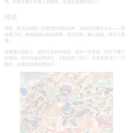
绳，即套在骡子力量上的缰绳，也是其显著特征之一。
传说
相传，班丹拉姆是一位爱憎分明的女神。当她决定离开丈夫——楞
伽魔王时，她骑着她心爱的黄骡，漂洋过海，翻山越岭，来到了西
藏。
在她逃亡的路上，她的丈夫拼命追赶，射出一支毒箭，击中了骡子
的臀部。班丹拉姆运用神力，立刻治愈了伤口，并将其变成了一只
眼睛，以便监视身后的追兵。