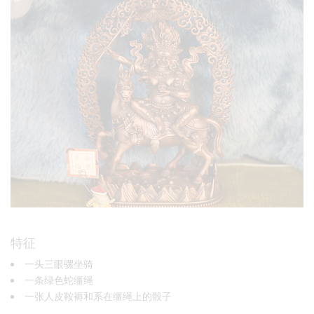
特征
一头三眼骡坐骑
一条绿色蛇缰绳
一张人皮鞍褥和系在缰绳上的骰子