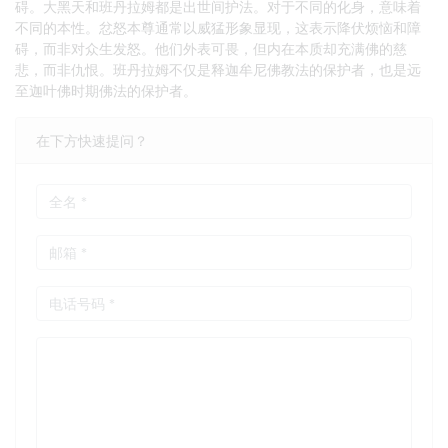
碍。大黑天和班丹拉姆都是出世间护法。对于不同的化身，意味着
不同的本性。忿怒本尊通常以威猛形象显现，这表示降伏烦恼和障
碍，而非对众生发怒。他们外表可畏，但内在本质却充满佛的慈
悲，而非仇恨。班丹拉姆不仅是释迦牟尼佛教法的保护者，也是远
至迦叶佛时期佛法的保护者。
在下方快速提问？