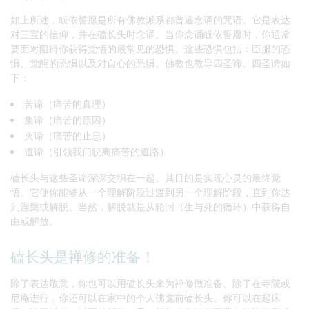
如上所述，皈依誓愿是所有佛教派系都普遍念诵的咒语。它是表达
对三宝的信仰，并在磕长头时念诵。当你念诵皈依誓愿时，你通常
要面对阻碍你获得觉悟的最常见的恐惧。这些恐惧包括：臣服的恐
惧、觉醒的恐惧以及对自心的恐惧。佛教也教导四圣谛。四圣谛如
下：
苦谛（痛苦的真理）
集谛（痛苦的原因）
灭谛（痛苦的止息）
道谛（引领我们脱离痛苦的道路）
磕长头与这些圣谛深深交织在一起。其目的是实现心灵的最终觉
悟。它使你能够从一个理解阶段过渡到另一个理解阶段，直到你达
到涅槃或解脱。当然，解脱就是从轮回（生与死的循环）中获得自
由或解放。
磕长头是禅修的准备！
除了表达敬意，你也可以用磕长头来为禅修做准备。除了在寺院或
尼庵进行，你还可以在家中的个人佛龛前磕长头。你可以在起床