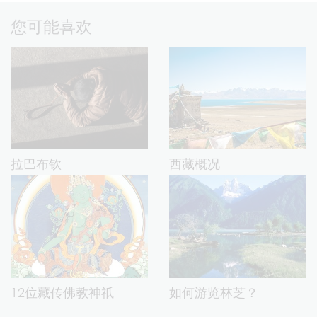
您可能喜欢
拉巴布钦
西藏概况
12位藏传佛教神祇
如何游览林芝？