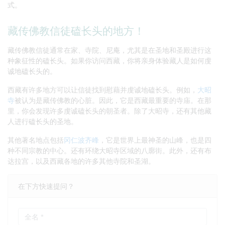
式。
藏传佛教信徒磕长头的地方！
藏传佛教信徒通常在家、寺院、尼庵，尤其是在圣地和圣殿进行这
种象征性的磕长头。如果你访问西藏，你将亲身体验藏人是如何虔
诚地磕长头的。
西藏有许多地方可以让信徒找到慰藉并虔诚地磕长头。例如，
大昭
寺
被认为是藏传佛教的心脏。因此，它是西藏最重要的寺庙。在那
里，你会发现许多虔诚磕长头的朝圣者。除了大昭寺，还有其他藏
人进行磕长头的圣地。
其他著名地点包括
冈仁波齐峰
，它是世界上最神圣的山峰，也是四
种不同宗教的中心。还有环绕大昭寺区域的八廓街。此外，还有布
达拉宫，以及西藏各地的许多其他寺院和圣湖。
在下方快速提问？