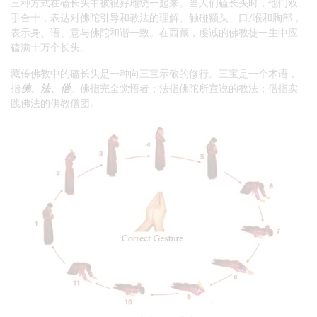
三种方式在磕长头中被很好地统一起来。当人们磕长头时，他们双
手合十，表达对佛陀引导和教法的理解。触碰额头、口/喉和胸部，
表示身、语、意与佛陀和谐一致。在西藏，虔诚的佛教徒一生中应
磕满十万个长头。
藏传佛教中的磕长头是一种向三宝示敬的修行。三宝是一个术语，
指
佛、法、僧
。佛指完全觉悟者；法指佛陀所宣说的教法；僧指实
践佛法的佛教僧团。