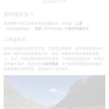
藏式磕长头手势
如何磕长头？
藏传佛教中有三种基本类型的磕长头，分别是：
江查
（Gyangchag）
、
昆查（Kumchag）
和
象征性磕长头
。
江查磕长头
最常见的磕长头形式是江查。江查是全身俯拜，修行者将身体向前
倾倒，朝向寺院或圣殿的方向。然后，他将身体完全伸展在地板
上。之后，他将合拢的双掌举至头顶、口/喉和心脏的位置。在进行
这种磕长头时，他还会念诵
皈依誓愿
。这个皈依誓愿是所有佛教派
系都普遍念诵的咒语，是表达对三宝的信仰。