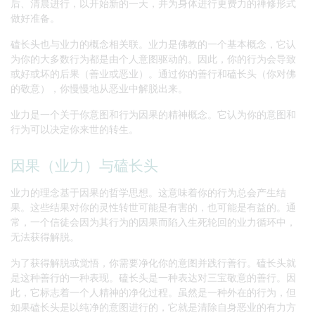
后、清晨进行，以开始新的一天，并为身体进行更费力的禅修形式
做好准备。
磕长头也与业力的概念相关联。业力是佛教的一个基本概念，它认
为你的大多数行为都是由个人意图驱动的。因此，你的行为会导致
或好或坏的后果（善业或恶业）。通过你的善行和磕长头（你对佛
的敬意），你慢慢地从恶业中解脱出来。
业力是一个关于你意图和行为因果的精神概念。它认为你的意图和
行为可以决定你来世的转生。
因果（业力）与磕长头
业力的理念基于因果的哲学思想。这意味着你的行为总会产生结
果。这些结果对你的灵性转世可能是有害的，也可能是有益的。通
常，一个信徒会因为其行为的因果而陷入生死轮回的业力循环中，
无法获得解脱。
为了获得解脱或觉悟，你需要净化你的意图并践行善行。磕长头就
是这种善行的一种表现。磕长头是一种表达对三宝敬意的善行。因
此，它标志着一个人精神的净化过程。虽然是一种外在的行为，但
如果磕长头是以纯净的意图进行的，它就是清除自身恶业的有力方