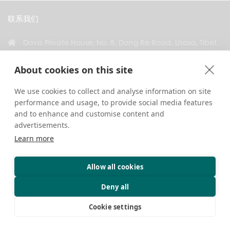
联系我们
Dava Private House, No. 8, Dang Re Road, Lhasa, Tibet,
China
About cookies on this site
+86 18583346229
inquiry@greattibettour.com
We use cookies to collect and analyse information on site
performance and usage, to provide social media features
与我们联系
and to enhance and customise content and
advertisements.
Learn more
Allow all cookies
版权 © 2026. 版权所有.
隐私政策
联系我们
旅行贴士
Deny all
Cookie settings