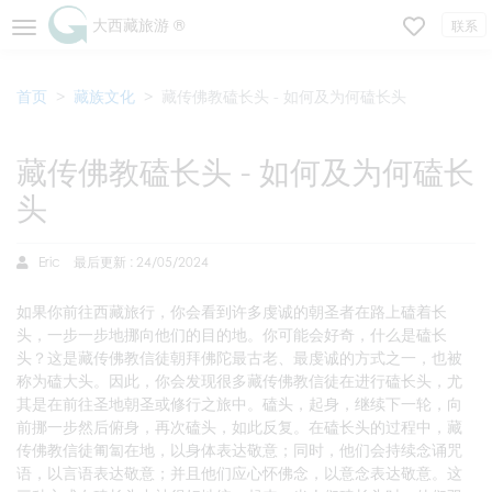
大西藏旅游 ®
联系
首页
藏族文化
藏传佛教磕长头 - 如何及为何磕长头
藏传佛教磕长头 - 如何及为何磕长
头
Eric
最后更新 : 24/05/2024
如果你前往西藏旅行，你会看到许多虔诚的朝圣者在路上磕着长
头，一步一步地挪向他们的目的地。你可能会好奇，什么是磕长
头？这是藏传佛教信徒朝拜佛陀最古老、最虔诚的方式之一，也被
称为磕大头。因此，你会发现很多藏传佛教信徒在进行磕长头，尤
其是在前往圣地朝圣或修行之旅中。磕头，起身，继续下一轮，向
前挪一步然后俯身，再次磕头，如此反复。在磕长头的过程中，藏
传佛教信徒匍匐在地，以身体表达敬意；同时，他们会持续念诵咒
语，以言语表达敬意；并且他们应心怀佛念，以意念表达敬意。这