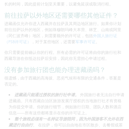
长的时间，因此提前计划至关重要，以避免延误或取消行程。
前往拉萨以外地区还需要哪些其他证件？
进藏函仅允许你进入西藏并在拉萨及其周边地区旅行。如果你计划
前往拉萨以外的地区，例如珠穆朗玛峰大本营、林芝、山南或阿里
（冈仁波齐峰）地区，则需要额外的许可证，包括
外国人旅行证
（PSB许可证）
，对于某些地区，还需要
军事许可证
。
你只需要提前确认你的行程。所有必需的许可证将由你的旅行社和
西藏导游在你抵达拉萨后安排，因此你无需担心申请过程。
没有参加旅行团也能办理进藏函吗？
很遗憾，由于西藏的高海拔、恶劣气候和有限的交通条件，答案是
否定的。
进藏函只能通过授权的旅行社申请。
外国旅行者无法自行申请
进藏函。只有西藏自治区旅游发展厅授权的当地旅行社才有资格
为你提交申请。你的旅行细节，例如旅行日期、团队人数和酒店
信息——所有这些都将显示在你的许可证上。
整个旅程必须有一名持证导游陪同，因为外国游客不允许在西
藏进行自由行
。
在拉萨，你可以自由地在市区散步、去餐馆或茶