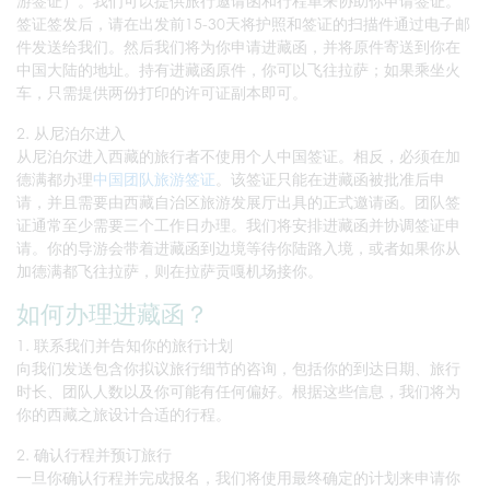
游签证）。我们可以提供旅行邀请函和行程单来协助你申请签证。
签证签发后，请在出发前15-30天将护照和签证的扫描件通过电子邮
件发送给我们。然后我们将为你申请进藏函，并将原件寄送到你在
中国大陆的地址。持有进藏函原件，你可以飞往拉萨；如果乘坐火
车，只需提供两份打印的许可证副本即可。
2. 从尼泊尔进入
从尼泊尔进入西藏的旅行者不使用个人中国签证。相反，必须在加
德满都办理
中国团队旅游签证
。该签证只能在进藏函被批准后申
请，并且需要由西藏自治区旅游发展厅出具的正式邀请函。团队签
证通常至少需要三个工作日办理。我们将安排进藏函并协调签证申
请。你的导游会带着进藏函到边境等待你陆路入境，或者如果你从
加德满都飞往拉萨，则在拉萨贡嘎机场接你。
如何办理进藏函？
1. 联系我们并告知你的旅行计划
向我们发送包含你拟议旅行细节的咨询，包括你的到达日期、旅行
时长、团队人数以及你可能有任何偏好。根据这些信息，我们将为
你的西藏之旅设计合适的行程。
2. 确认行程并预订旅行
一旦你确认行程并完成报名，我们将使用最终确定的计划来申请你