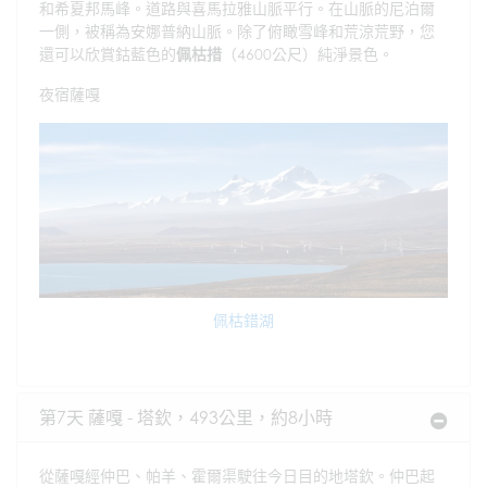
和希夏邦馬峰。道路與喜馬拉雅山脈平行。在山脈的尼泊爾
一側，被稱為安娜普納山脈。除了俯瞰雪峰和荒涼荒野，您
還可以欣賞鈷藍色的
佩枯措
（4600公尺）純淨景色。
夜宿薩嘎
佩枯錯湖
第7天 薩嘎 - 塔欽，493公里，約8小時
從薩嘎經仲巴、帕羊、霍爾渠駛往今日目的地塔欽。仲巴起