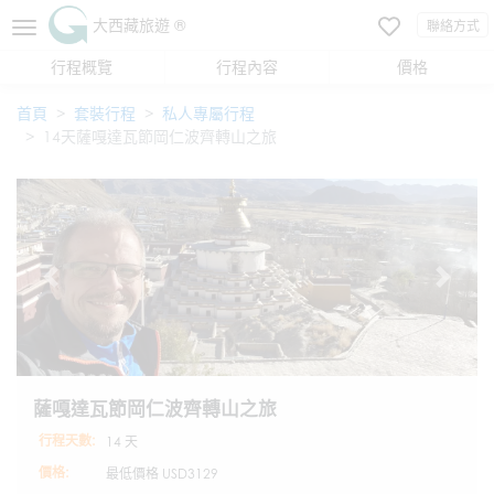
大西藏旅遊 ®
聯絡方式
行程概覽
行程內容
價格
首頁
套裝行程
私人專屬行程
14天薩嘎達瓦節岡仁波齊轉山之旅
薩嘎達瓦節岡仁波齊轉山之旅
行程天數:
14 天
價格:
最低價格
USD3129