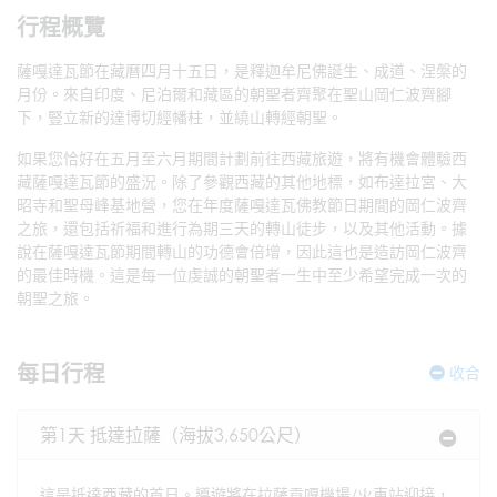
行程概覽
薩嘎達瓦節在藏曆四月十五日，是釋迦牟尼佛誕生、成道、涅槃的
月份。來自印度、尼泊爾和藏區的朝聖者齊聚在聖山岡仁波齊腳
下，豎立新的達博切經幡柱，並繞山轉經朝聖。
如果您恰好在五月至六月期間計劃前往西藏旅遊，將有機會體驗西
藏薩嘎達瓦節的盛況。除了參觀西藏的其他地標，如布達拉宮、大
昭寺和聖母峰基地營，您在年度薩嘎達瓦佛教節日期間的岡仁波齊
之旅，還包括祈福和進行為期三天的轉山徒步，以及其他活動。據
說在薩嘎達瓦節期間轉山的功德會倍增，因此這也是造訪岡仁波齊
的最佳時機。這是每一位虔誠的朝聖者一生中至少希望完成一次的
朝聖之旅。
每日行程
收合
第1天 抵達拉薩（海拔3,650公尺）
這是抵達西藏的首日。導遊將在拉薩貢嘎機場/火車站迎接，