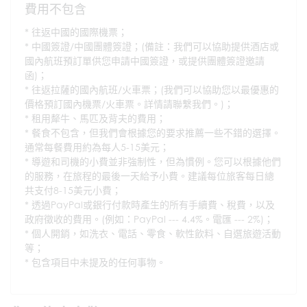
費用不包含
往返中國的國際機票；
中國簽證/中國團體簽證；(備註：我們可以協助提供酒店或
國內航班預訂單供您申請中國簽證，或提供團體簽證邀請
函)；
往返拉薩的國內航班/火車票；(我們可以協助您以最優惠的
價格預訂國內機票/火車票。詳情請聯繫我們。)；
租用犛牛、馬匹及背夫的費用；
餐食不包含，但我們會根據您的要求推薦一些不錯的選擇。
通常每餐費用約為每人5-15美元；
導遊和司機的小費並非強制性，但為慣例。您可以根據他們
的服務，在旅程的最後一天給予小費。建議每位旅客每日總
共支付8-15美元小費；
透過PayPal或銀行付款時產生的所有手續費、稅費，以及
政府徵收的費用。(例如：PayPal --- 4.4%。電匯 --- 2%)；
個人開銷，如洗衣、電話、零食、軟性飲料、自選旅遊活動
等；
包含項目中未提及的任何事物。