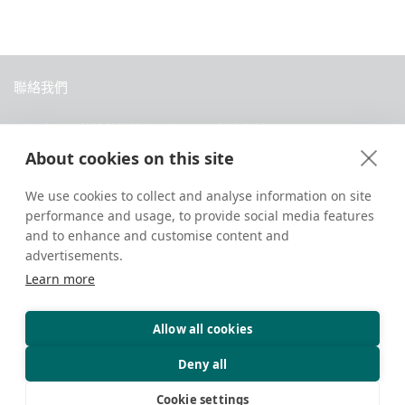
聯絡我們
中國西藏拉薩當惹路8號 Dava 私人會館
About cookies on this site
+86 18583346229
inquiry@greattibettour.com
We use cookies to collect and analyse information on site
performance and usage, to provide social media features
跟我們連絡
and to enhance and customise content and
advertisements.
Learn more
Allow all cookies
版權所有 © 2026. 保留所有權利.
隱私權政策
聯絡我們
旅遊小秘訣
Deny all
Cookie settings