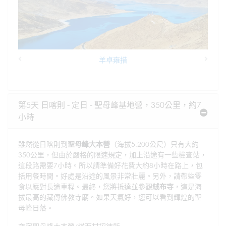
羊卓雍措
Previous
Next
第5天 日喀則 - 定日 - 聖母峰基地營，350公里，約7
小時
雖然從日喀則到
聖母峰大本營
（海拔5,200公尺）只有大約
350公里，但由於嚴格的限速規定，加上沿途有一些檢查站，
這段路需要7小時。所以請準備好花費大約8小時在路上，包
括用餐時間。好處是沿途的風景非常壯麗。另外，請帶些零
食以應對長途車程。最終，您將抵達並參觀
絨布寺
，這是海
拔最高的藏傳佛教寺廟。如果天氣好，您可以看到輝煌的聖
母峰日落。