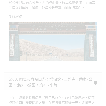
60公里路段融合沙丘、湖泊與山景，極具攝影價值。沿途常
可捕捉到草原、溪流、沙漠沙丘與雪山同框的畫面。
夜宿塔欽
第8天 岡仁波齊轉山①：塔爾欽 - 止熱寺，乘車7公
里，徒步13公里，約5~7小時
上午，您將搭乘環保車（費用已包含）前往色雄廣場，從那
裡開始
岡仁波齊徒步之旅
。在薩嘎達瓦節這一天，您將見證