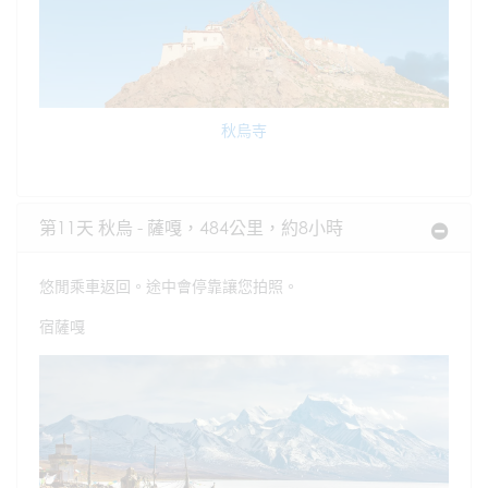
秋烏寺
第11天 秋烏 - 薩嘎，484公里，約8小時
悠閒乘車返回。途中會停靠讓您拍照。
宿薩嘎