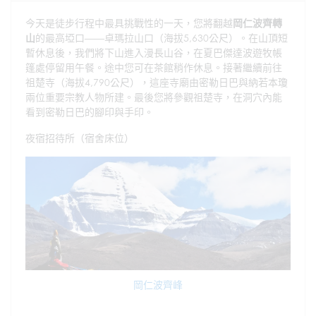
今天是徒步行程中最具挑戰性的一天，您將翻越
岡仁波齊轉
山
的最高埡口——卓瑪拉山口（海拔5,630公尺）。在山頂短
暫休息後，我們將下山進入漫長山谷，在夏巴傑達波遊牧帳
篷處停留用午餐。途中您可在茶館稍作休息。接著繼續前往
祖楚寺（海拔4,790公尺），這座寺廟由密勒日巴與納若本瓊
兩位重要宗教人物所建。最後您將參觀祖楚寺，在洞穴內能
看到密勒日巴的腳印與手印。
夜宿招待所（宿舍床位）
岡仁波齊峰