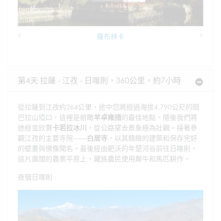
羅布林卡
Previous
Next
第4天 拉薩 - 江孜 - 日喀則，360公里，約7小時
從拉薩到江孜約264公里，途中您將經過海拔4,790公尺的岡
巴拉山埡口，這裡是俯瞰
羊卓雍措
的最佳地點。隨後我們將
途經並欣賞
卡若拉冰川
，從公路望去景象極為壯觀。接著參
觀江孜的主要寺院——
白居寺
，以其精緻的建築和保存完好
的壁畫與佛像聞名。最後經由肥沃的年楚河谷前往日喀則，
這片廣闊的農業平原上，藏族農民使用犛牛和馬匹耕作。
夜宿日喀則