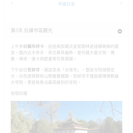
布達拉宮
Previous
Next
第3天 拉薩市區觀光
上午參觀
羅布林卡
，這座典型藏式皇家園林是達賴喇嘛的夏
宮。園內古木參天、奇花異草遍佈，更珍藏大量文物、佛
像、佛塔、唐卡與壁畫等珍貴寶藏。
下午前往
哲蚌寺
，藏語意為「米堆寺」。整座寺院規模宏
大，白色建築群依山勢層疊鋪展。哲蚌寺不僅是藏傳佛教最
大寺院，更是格魯派最高級別的寺院。
夜宿拉薩