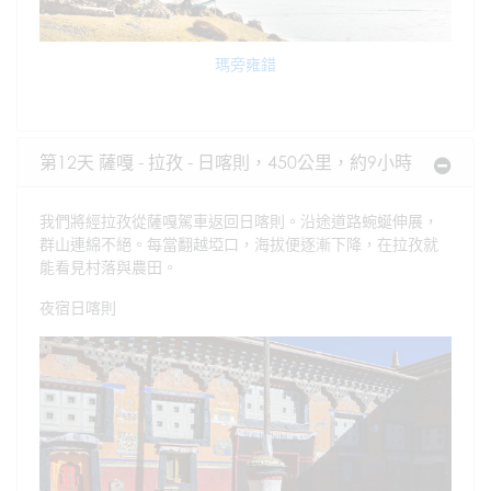
瑪旁雍錯
第12天 薩嘎 - 拉孜 - 日喀則，450公里，約9小時
我們將經拉孜從薩嘎駕車返回日喀則。沿途道路蜿蜒伸展，
群山連綿不絕。每當翻越埡口，海拔便逐漸下降，在拉孜就
能看見村落與農田。
夜宿日喀則