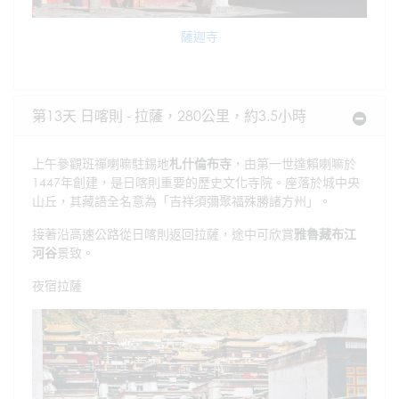
薩迦寺
第13天 日喀則 - 拉薩，280公里，約3.5小時
上午參觀班禪喇嘛駐錫地
札什倫布寺
，由第一世達賴喇嘛於
1447年創建，是日喀則重要的歷史文化寺院。座落於城中央
山丘，其藏語全名意為「吉祥須彌聚福殊勝諸方州」。
接著沿高速公路從日喀則返回拉薩，途中可欣賞
雅魯藏布江
河谷
景致。
夜宿拉薩