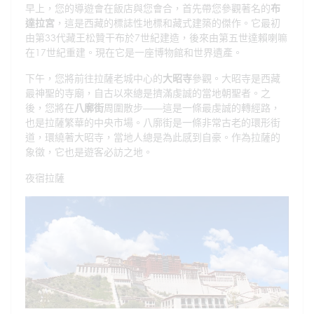
早上，您的導遊會在飯店與您會合，首先帶您參觀著名的
布
達拉宮
，這是西藏的標誌性地標和藏式建築的傑作。它最初
由第33代藏王松贊干布於7世紀建造，後來由第五世達賴喇嘛
在17世紀重建。現在它是一座博物館和世界遺產。
下午，您將前往拉薩老城中心的
大昭寺
參觀。大昭寺是西藏
最神聖的寺廟，自古以來總是擠滿虔誠的當地朝聖者。之
後，您將在
八廓街
周圍散步——這是一條最虔誠的轉經路，
也是拉薩繁華的中央市場。八廓街是一條非常古老的環形街
道，環繞著大昭寺，當地人總是為此感到自豪。作為拉薩的
象徵，它也是遊客必訪之地。
夜宿拉薩