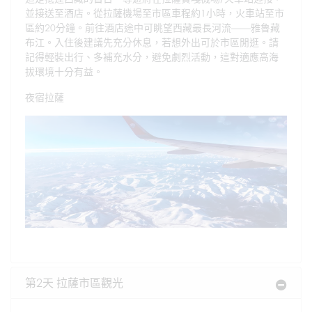
並接送至酒店。從拉薩機場至市區車程約1小時，火車站至市
區約20分鐘。前往酒店途中可眺望西藏最長河流——雅魯藏
布江。入住後建議先充分休息，若想外出可於市區閒逛。請
記得輕裝出行、多補充水分，避免劇烈活動，這對適應高海
拔環境十分有益。
夜宿拉薩
第2天 拉薩市區觀光