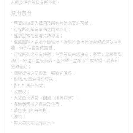
人數及住宿等級有所不同。
費用包含
西藏旅遊局入藏函及所有其他必要許可證；
行程所列所有景點之門票費用；
經驗豐富的當地英語導遊；
根據團隊人數及季節需求，提供符合行程所需的旅遊執照車
輛，包含油費及停車費；
行程所列之所有住宿；住宿等級由您決定：豪華五星級國際
酒店、舒適四星級酒店、經濟型三星級酒店或客棧。請告知
您的偏好；
酒店提供之早餐及一頓歡迎晚餐；
機場/火車站接送服務；
旅行社責任保險；
政府稅；
入藏函快遞費（例如：順豐速運）；
導遊與司機之餐飲及住宿；
緊急使用的氧氣瓶；
睡袋；
每人每天兩瓶礦泉水。