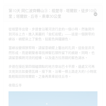
第10天 岡仁波齊轉山③：祖楚寺 - 塔爾欽，徒步10公
里；塔爾欽 - 丘寺，乘車30公里
從祖楚寺出發，步道會沿著河流行走約一個小時，然後爬升
到河谷上方，進入美麗的「金紅岩壁」——這是一個狹窄的
峽谷，峭壁染上了紫色、鈷藍色與鐵鏽色。
當峽谷變得狹窄時，請留意峭壁上鑿出的孔洞。這些並非天
然形成，而是朝聖者尋找神聖石頭所留下的痕跡。同時，也
請留意橫跨河流的經幡，以及遠方拉昂錯的藍色湖水。
步道在接近第四個磕頭點的地方穿出巴卡平原，遠處又可再
次見到古如曼德瓦峰。接下來，沿著一條土路走大約1小時就
能輕鬆回到塔爾欽。之後再乘車前往丘寺。
夜宿丘寺