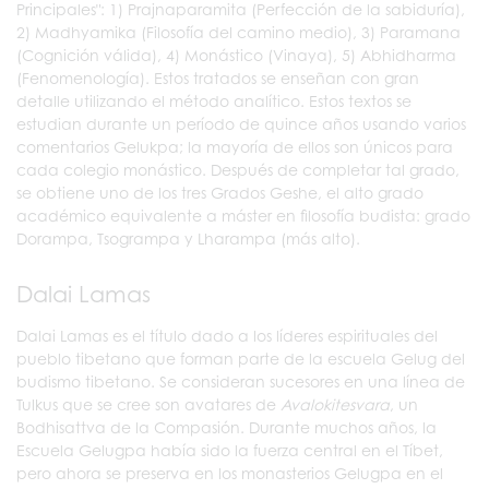
Principales": 1) Prajnaparamita (Perfección de la sabiduría),
2) Madhyamika (Filosofía del camino medio), 3) Paramana
(Cognición válida), 4) Monástico (Vinaya), 5) Abhidharma
(Fenomenología). Estos tratados se enseñan con gran
detalle utilizando el método analítico. Estos textos se
estudian durante un período de quince años usando varios
comentarios Gelukpa; la mayoría de ellos son únicos para
cada colegio monástico. Después de completar tal grado,
se obtiene uno de los tres Grados Geshe, el alto grado
académico equivalente a máster en filosofía budista: grado
Dorampa, Tsogrampa y Lharampa (más alto).
Dalai Lamas
Dalai Lamas es el título dado a los líderes espirituales del
pueblo tibetano que forman parte de la escuela Gelug del
budismo tibetano. Se consideran sucesores en una línea de
Tulkus que se cree son avatares de
Avalokitesvara
, un
Bodhisattva de la Compasión. Durante muchos años, la
Escuela Gelugpa había sido la fuerza central en el Tíbet,
pero ahora se preserva en los monasterios Gelugpa en el