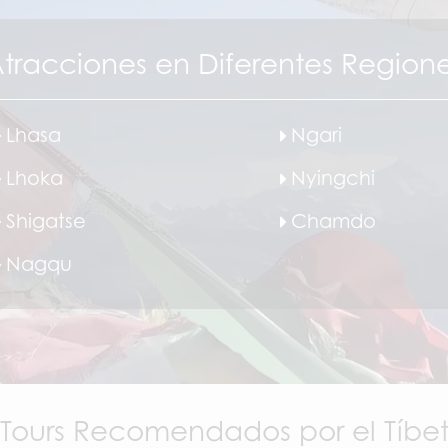
tracciones en Diferentes Region
Lhasa
Ngari
Lhoka
Nyingchi
Shigatse
Chamdo
Nagqu
Tours Recomendados por el Tíbe