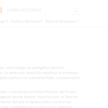
S
SOBRE NOSOTROS
aje
Cultura tibetana
Tours al Himalaya
uí, serás testigo de peregrinos devotos
ño. Su profunda devoción espiritual se entrelaza
iajeros sueñan con experimentarlo, comprenderlo
íbet, incluyendo el icónico Palacio de Potala,
agrado Monte Kailash. Para muchos, el Tíbet es
pidamente. Tómate el tiempo para conocer las
po libre, sumérgete en la vida local: aprende