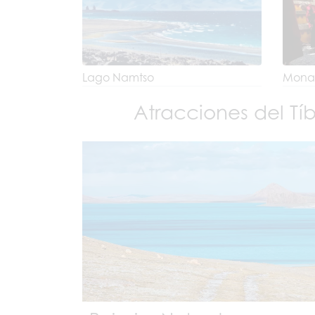
Lago Namtso
Monas
Atracciones del Tíb