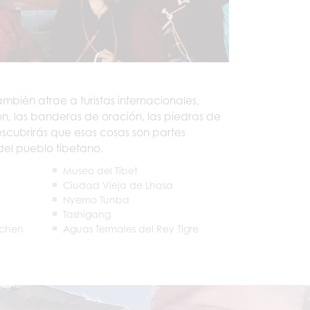
también atrae a turistas internacionales,
n, las banderas de oración, las piedras de
escubrirás que esas cosas son partes
del pueblo tibetano.
Museo del Tíbet
Ciudad Vieja de Lhasa
Nyemo Tunba
Tashigang
achen
Aguas Termales del Rey Tigre