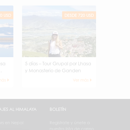
0 USD
DESDE 720 USD
asa
5 días – Tour Grupal por Lhasa
y Monasterio de Ganden
más
Ver más
AJES AL HIMALAYA
BOLETÍN
urs en Nepal
Regístrate y únete a
nuestra lista de correo