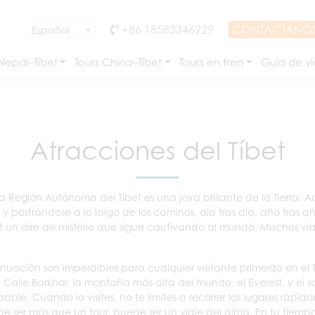
+86 18583346229
CONTÁCTANO
 Nepal–Tíbet
Tours China–Tíbet
Tours en tren
Guía de vi
Atracciones del Tíbet
 Región Autónoma del Tíbet es una joya brillante de la Tierra. Aq
y postrándose a lo largo de los caminos, día tras día, año tras a
et un aire de misterio que sigue cautivando al mundo. Muchos v
uación son imperdibles para cualquier visitante primerizo en el T
Calle Barkhor, la montaña más alta del mundo, el Everest, y el s
vidable. Cuando lo visites, no te limites a recorrer los lugares rá
puede ser más que un tour, puede ser un viaje del alma. En tu tiem