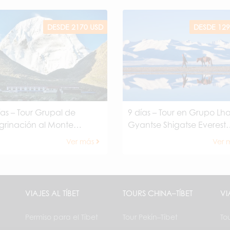
DESDE 2170 USD
DESDE 129
ías – Tour Grupal de
9 días – Tour en Grupo Lh
grinación al Monte
Gyantse Shigatse Everest
est y Kora del Monte
Namtso
Ver más
Ver 
ash
VIAJES AL TÍBET
TOURS CHINA–TÍBET
VI
Permiso para el Tíbet
Tour Pekín–Tíbet
To