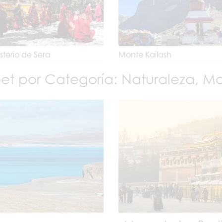
terio de Sera
Monte Kailash
et por Categoría: Naturaleza, Mona