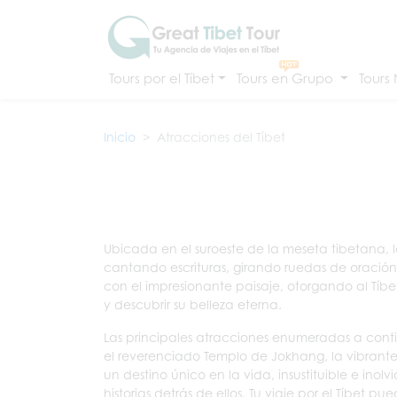
Tours por el Tíbet
Tours en Grupo
Tours
Inicio
Atracciones del Tíbet
Ubicada en el suroeste de la meseta tibetana, la
cantando escrituras, girando ruedas de oración 
con el impresionante paisaje, otorgando al Tíb
y descubrir su belleza eterna.
Las principales atracciones enumeradas a contin
el reverenciado Templo de Jokhang, la vibrante 
un destino único en la vida, insustituible e inol
historias detrás de ellos. Tu viaje por el Tíbet 