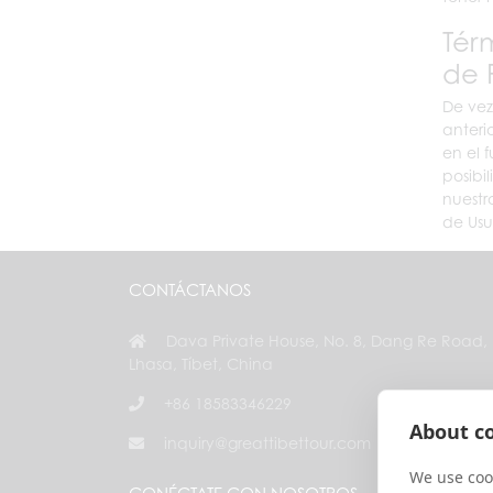
Tér
de 
De vez
anteri
en el 
posibi
nuestr
de Usu
CONTÁCTANOS
Dava Private House, No. 8, Dang Re Road,
Lhasa, Tíbet, China
+86 18583346229
About co
inquiry@greattibettour.com
We use cook