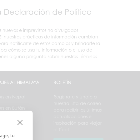
a Declaración de Política
s nuevos e imprevistos no divulgados
. Si nuestras prácticas de información cambian
para notificarte de estos cambios y brindarte la
cupa cómo se usa tu información o el uso de
ienes alguna pregunta sobre nuestros Términos
AJES AL HIMALAYA
BOLETÍN
urs en Nepal
Regístrate y únete a
nuestra lista de correo
urs en Bután
para recibir las últimas
actualizaciones e
urs Nepal–Tíbet
inspiración para viajar
al Tíbet
urs Bután – Tíbet
age, to