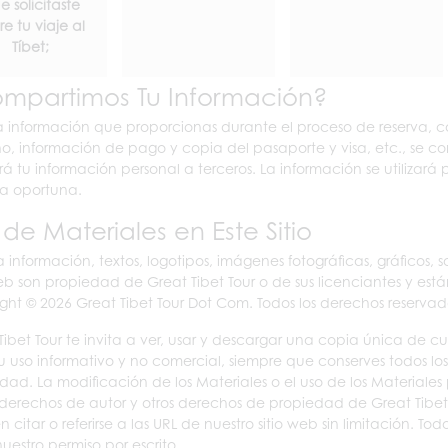
e solicitaste
re tu viaje al
Tíbet;
mpartimos Tu Información?
a información que proporcionas durante el proceso de reserva, 
no, información de pago y copia del pasaporte y visa, etc., se c
á tu información personal a terceros. La información se utilizará
a oportuna.
 de Materiales en Este Sitio
a información, textos, logotipos, imágenes fotográficas, gráficos
web son propiedad de Great Tibet Tour o de sus licenciantes y está
ght © 2026 Great Tibet Tour Dot Com. Todos los derechos reservad
Tibet Tour te invita a ver, usar y descargar una copia única de c
u uso informativo y no comercial, siempre que conserves todos los
dad. La modificación de los Materiales o el uso de los Materiales
 derechos de autor y otros derechos de propiedad de Great Tibet
 citar o referirse a las URL de nuestro sitio web sin limitación. 
nuestro permiso por escrito.