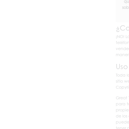
qu
sob
¿Co
¡NO! L
teléfo
vender
maner
Uso
Toda l
sitio 
Copyri
Great 
para t
propie
de los
pueden
tener 