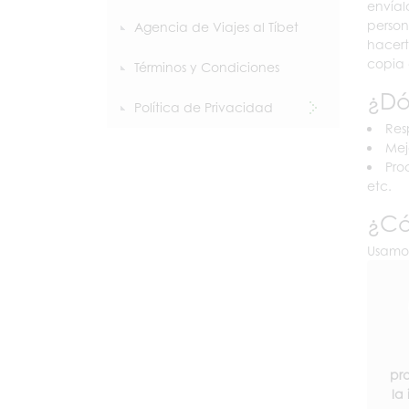
envíal
person
Agencia de Viajes al Tíbet
hacert
copia 
Términos y Condiciones
¿Dó
Política de Privacidad
Res
Mej
Pro
etc.
¿Có
Usamos
pr
la