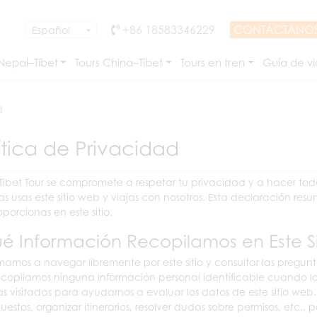
+86 18583346229
CONTÁCTANO
 Nepal–Tíbet
Tours China–Tíbet
Tours en tren
Guía de vi
d
ítica de Privacidad
Tibet Tour se compromete a respetar tu privacidad y a hacer tod
as usas este sitio web y viajas con nosotros. Esta declaración res
oporcionas en este sitio.
é Información Recopilamos en Este S
mamos a navegar libremente por este sitio y consultar las pregu
ecopilamos ninguna información personal identificable cuando lo
s visitadas para ayudarnos a evaluar los datos de este sitio web
estos, organizar itinerarios, resolver dudas sobre permisos, etc., p