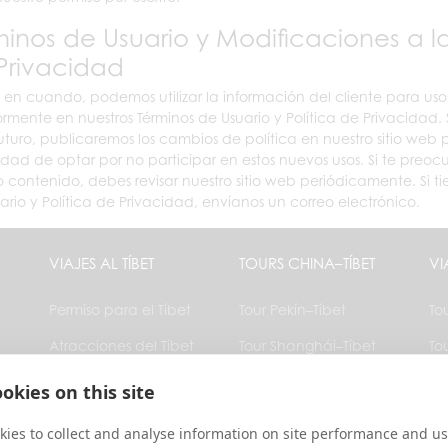
minos de Usuario y Modificaciones a l
Privacidad
 en cuando, podemos utilizar la información del cliente para uso
ormente en nuestros Términos de Usuario y Política de Privacidad
futuro, publicaremos los cambios de política en nuestro sitio web 
lidad de optar por no participar en estos nuevos usos. Si te preo
o contenido, debes revisar nuestro sitio web periódicamente. Si t
ario y Política de Privacidad, envíanos un correo electrónico.
VIAJES AL TÍBET
TOURS CHINA–TÍBET
VI
Permiso para el Tíbet
Tour Pekín–Tíbet
To
Atracciones del Tíbet
Tour Shanghái–Tíbet
To
Clima en el Tíbet
Tour Chengdu–Tíbet
To
okies on this site
Hoteles en el Tíbet
Tour Xi’an–Tíbet
To
ies to collect and analyse information on site performance and us