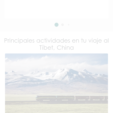
Principales actividades en tu viaje al
Tíbet, China