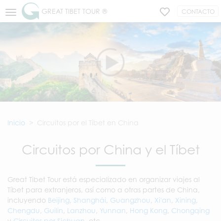
GREAT TIBET TOUR ®
CONTACTO
Inicio
Circuitos por el Tíbet en China
Circuitos por China y el Tíbet
Great Tibet Tour está especializado en organizar viajes al
Tíbet para extranjeros, así como a otras partes de China,
incluyendo
Beijing
,
Shanghái
,
Guangzhou
,
Xi'an
,
Xining
,
Chengdu
,
Guilin
,
Lanzhou
,
Yunnan
,
Hong Kong
,
Chongqing
y
Circuitos por Sichuan
, etc.