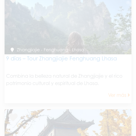
Zhangjiajie - Fenghuang - Lhasa
9 días – Tour Zhangjiajie Fenghuang Lhasa
Combina la belleza natural de Zhangjiajie y el rico
patrimonio cultural y espiritual de Lhasa.
Ver más