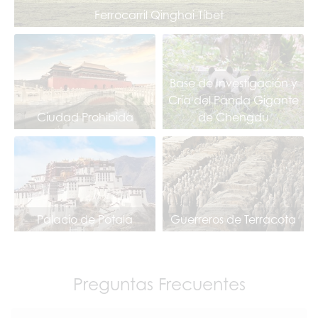
Ferrocarril Qinghai-Tíbet
Base de Investigación y
Cría del Panda Gigante
Ciudad Prohibida
de Chengdu
Palacio de Potala
Guerreros de Terracota
Preguntas Frecuentes