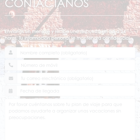
CONTÁCTANOS
Envíanos un mensaje y recibe una respuesta en 0.5 a 24
horas. Tu información personal se mantendrá confidencial.