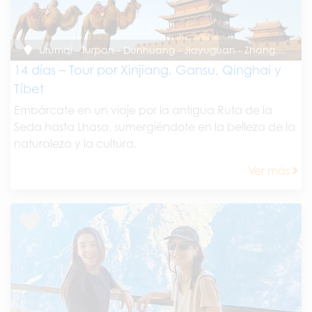
Urumqi - Turpan - Dunhuang - Jiayuguan - Zhangye - Xining - Lhasa
14 días – Tour por Xinjiang, Gansu, Qinghai y
Tíbet
Embárcate en un viaje por la antigua Ruta de la
Seda hasta Lhasa, sumergiéndote en la belleza de la
naturaleza y la cultura.
Ver más