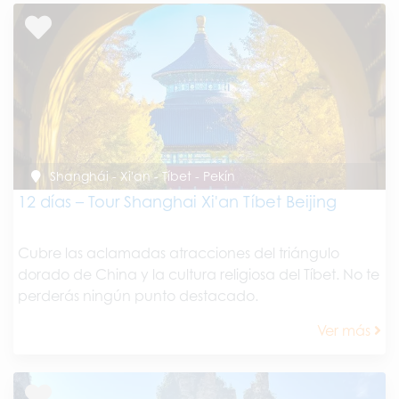
Shanghái - Xi'an - Tíbet - Pekín
12 días – Tour Shanghai Xi'an Tíbet Beijing
Cubre las aclamadas atracciones del triángulo
dorado de China y la cultura religiosa del Tíbet. No te
perderás ningún punto destacado.
Ver más