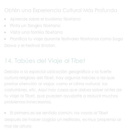
Obtén una Experiencia Cultural Más Profunda
Aprende sobre el budismo tibetano
Pinta un Tangka tibetano
Visita una familia tibetana
Planifica tu viaje durante festivales tibetanos como Saga
Dawa y el Festival Shoton.
14. Tabúes del Viaje al Tíbet
Debido a la especial ubicación geográfica y la fuerte
cultura religiosa del Tíbet, hay algunos tabúes a los que
prestar atención al viajar, como el clima natural, las
costumbres, etc. Aquí hay cosas que debes saber antes de
tu viaje al Tíbet, que pueden ayudarte a reducir muchos
problemas innecesarios.
El primero es de sentido común: no vayas al Tíbet
después de haber cogido un resfriado, es muy propenso al
mal de altura.