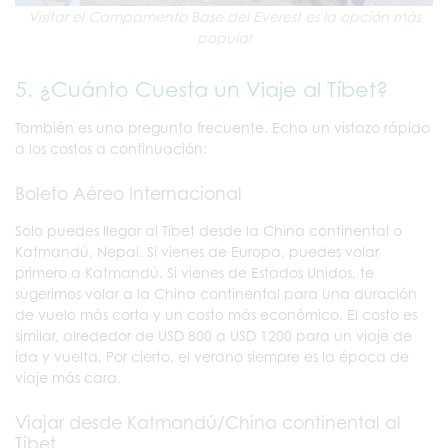
Visitar el Campamento Base del Everest es la opción más
popular
5. ¿Cuánto Cuesta un Viaje al Tíbet?
También es una pregunta frecuente. Echa un vistazo rápido
a los costos a continuación:
Boleto Aéreo Internacional
Solo puedes llegar al Tíbet desde la China continental o
Katmandú, Nepal. Si vienes de Europa, puedes volar
primero a Katmandú. Si vienes de Estados Unidos, te
sugerimos volar a la China continental para una duración
de vuelo más corta y un costo más económico. El costo es
similar, alrededor de USD 800 a USD 1200 para un viaje de
ida y vuelta. Por cierto, el verano siempre es la época de
viaje más cara.
Viajar desde Katmandú/China continental al
Tíbet