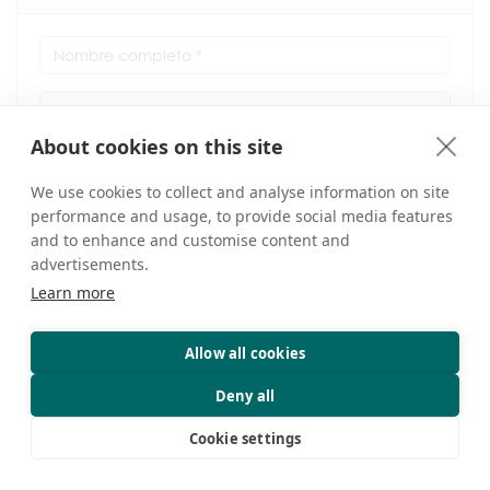
About cookies on this site
We use cookies to collect and analyse information on site
performance and usage, to provide social media features
and to enhance and customise content and
advertisements.
Learn more
Allow all cookies
Deny all
o
Envíanos un correo
Cookie settings
ENVIAR