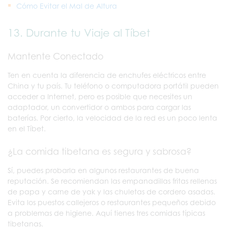
Cómo Evitar el Mal de Altura
13. Durante tu Viaje al Tíbet
Mantente Conectado
Ten en cuenta la diferencia de enchufes eléctricos entre
China y tu país. Tu teléfono o computadora portátil pueden
acceder a Internet, pero es posible que necesites un
adaptador, un convertidor o ambos para cargar las
baterías. Por cierto, la velocidad de la red es un poco lenta
en el Tíbet.
¿La comida tibetana es segura y sabrosa?
Sí, puedes probarla en algunos restaurantes de buena
reputación. Se recomiendan las empanadillas fritas rellenas
de papa y carne de yak y las chuletas de cordero asadas.
Evita los puestos callejeros o restaurantes pequeños debido
a problemas de higiene. Aquí tienes tres comidas típicas
tibetanas.