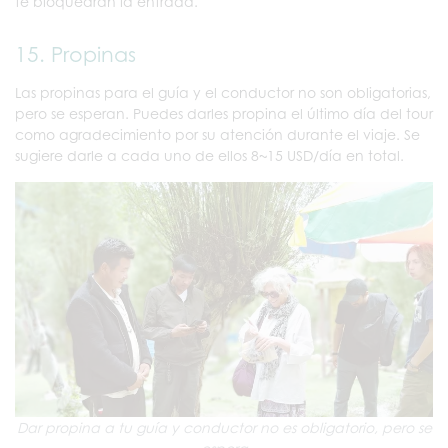
te bloquearán la entrada.
15. Propinas
Las propinas para el guía y el conductor no son obligatorias,
pero se esperan. Puedes darles propina el último día del tour
como agradecimiento por su atención durante el viaje. Se
sugiere darle a cada uno de ellos 8~15 USD/día en total.
Dar propina a tu guía y conductor no es obligatorio, pero se