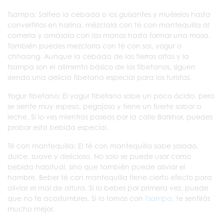
Tsampa: Saltea la cebada o los guisantes y muélelos hasta
convertirlos en harina, mézclala con té con mantequilla al
comerla y amásala con las manos hasta formar una masa.
También puedes mezclarla con té con sal, yogur o
chhaang. Aunque la cebada de las tierras altas y la
tsampa son el alimento básico de los tibetanos, siguen
siendo una delicia tibetana especial para los turistas.
Yogur tibetano: El yogur tibetano sabe un poco ácido, pero
se siente muy espeso, pegajoso y tiene un fuerte sabor a
leche. Si lo ves mientras paseas por la calle Barkhor, puedes
probar esta bebida especial.
Té con mantequilla: El té con mantequilla sabe salado,
dulce, suave y delicioso. No solo se puede usar como
bebida habitual, sino que también puede aliviar el
hambre. Beber té con mantequilla tiene cierto efecto para
aliviar el mal de altura. Si lo bebes por primera vez, puede
que no te acostumbres. Si lo tomas con
Tsampa
, te sentirás
mucho mejor.