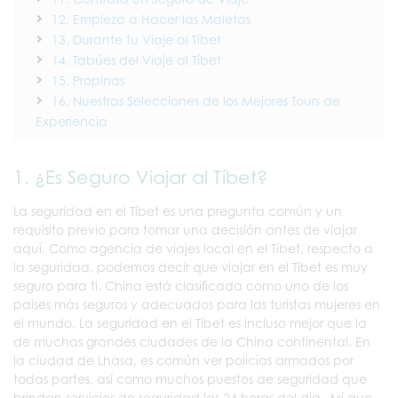
12. Empieza a Hacer las Maletas
13. Durante tu Viaje al Tíbet
14. Tabúes del Viaje al Tíbet
15. Propinas
16. Nuestras Selecciones de los Mejores Tours de
Experiencia
1. ¿Es Seguro Viajar al Tíbet?
La seguridad en el Tíbet es una pregunta común y un
requisito previo para tomar una decisión antes de viajar
aquí. Como agencia de viajes local en el Tíbet, respecto a
la seguridad, podemos decir que viajar en el Tíbet es muy
seguro para ti. China está clasificada como uno de los
países más seguros y adecuados para las turistas mujeres en
el mundo. La seguridad en el Tíbet es incluso mejor que la
de muchas grandes ciudades de la China continental. En
la ciudad de Lhasa, es común ver policías armados por
todas partes, así como muchos puestos de seguridad que
brindan servicios de seguridad las 24 horas del día. Así que