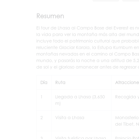
Resumen
El tour de Lhasa al Campo Base del Everest es n
la vida para ver la montaña más alta del mundo 
incluye todo el patrimonio cultural que probab
reluciente Glaciar Karola, la Estupa Kumbum en
montañas nevadas en el camino al Campo Base de
mundo, y pasarás la noche a una altitud de 5,20
de sol y el glorioso amanecer antes de regresar 
Día
Ruta
Atraccione
1
Llegada a Lhasa (3,650
Recogida y 
m)
2
Visita a Lhasa
Monasteri
del Tíbet, 
3
Visita turística por Lhasa
Palacio Po