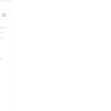
lapsar
tren
es,
ara
es