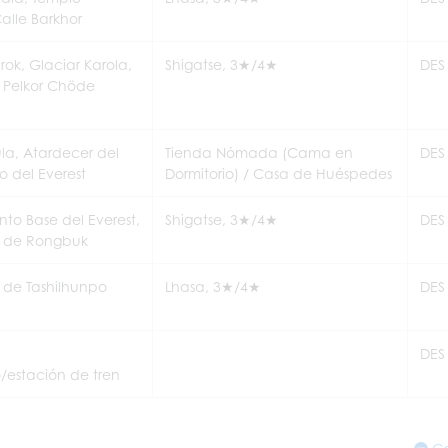
alle Barkhor
ok, Glaciar Karola,
Shigatse, 3★/4★
DES
 Pelkor Chöde
a, Atardecer del
Tienda Nómada (Cama en
DES
o del Everest
Dormitorio) / Casa de Huéspedes
o Base del Everest,
Shigatse, 3★/4★
DES
o de Rongbuk
 de Tashilhunpo
Lhasa, 3★/4★
DES
DES
/estación de tren