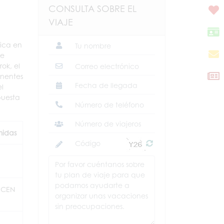
CONSULTA SOBRE EL
VIAJE
nica en
te
ok, el
onentes
l
puesta
idas
,CEN