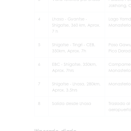
Jokhang, C
4
Lhasa - Gyantse -
Lago Yamdr
Shigatse, 360 km, Aprox.
Monasterio
7 h
5
Shigatse - Tingri - CEB,
Paso Gawul
350km, Aprox. 7h
Pico Dorad
6
EBC - Shigatse, 350km,
Campament
Aprox. 7hrs
Monasteri
7
Shigatse - Lhasa, 280km,
Monasterio
Aprox. 3.5hrs
8
Salida desde Lhasa
Traslado al
aeropuerto