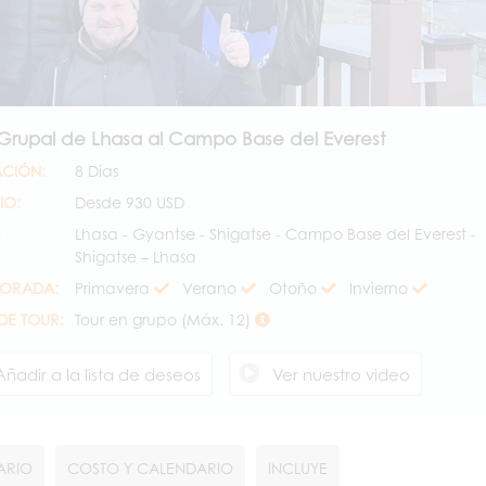
 Grupal de Lhasa al Campo Base del Everest
CIÓN:
8 Días
IO:
Desde
930 USD
:
Lhasa - Gyantse - Shigatse - Campo Base del Everest -
Shigatse – Lhasa
ORADA:
Primavera
Verano
Otoño
Invierno
 DE TOUR:
Tour en grupo (Máx. 12)
Añadir a la lista de deseos
Ver nuestro video
RARIO
COSTO Y CALENDARIO
INCLUYE