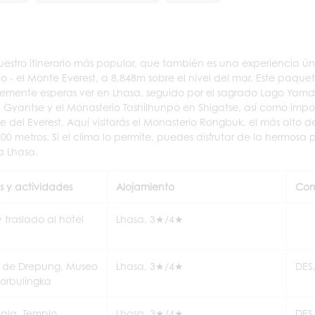
uestro itinerario más popular, que también es una experiencia ú
- el Monte Everest, a 8,848m sobre el nivel del mar. Este paque
lemente esperas ver en Lhasa, seguido por el sagrado Lago Yamdr
 Gyantse y el Monasterio Tashilhunpo en Shigatse, así como imp
l Everest. Aquí visitarás el Monasterio Rongbuk, el más alto de
0 metros. Si el clima lo permite, puedes disfrutar de la hermosa 
a Lhasa.
s y actividades
Alojamiento
Com
traslado al hotel
Lhasa, 3★/4★
o de Drepung, Museo
Lhasa, 3★/4★
DES
Norbulingka
tala, Templo
Lhasa, 3★/4★
DES