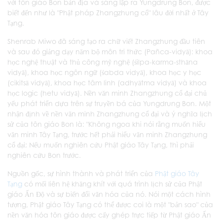
với tôn giáo Bon bản địa và sáng lập ra Yungdrung Bon, được
biết đến như là "Phật pháp Zhangzhung cổ" lâu đời nhất ở Tây
Tạng.
Shenrab Miwo đã sáng tạo ra chữ viết Zhangzhung đầu tiên
và sau đó giảng dạy năm bộ môn tri thức (Pañca-vidyā): khoa
học nghệ thuật và thủ công mỹ nghệ (śilpa-karma-sthāna
vidyā), khoa học ngôn ngữ (śabda vidyā), khoa học y học
(cikitsā vidyā), khoa học tâm linh (adhyātma vidyā) và khoa
học logic (hetu vidyā). Nền văn minh Zhangzhung cổ đại chủ
yếu phát triển dựa trên sự truyền bá của Yungdrung Bon. Một
nhận định về nền văn minh Zhangzhung cổ đại và ý nghĩa lịch
sử của tôn giáo Bon là: "Không ngoa khi nói rằng muốn hiểu
văn minh Tây Tạng, trước hết phải hiểu văn minh Zhangzhung
cổ đại; Nếu muốn nghiên cứu Phật giáo Tây Tạng, thì phải
nghiên cứu Bon trước.
Nguồn gốc, sự hình thành và phát triển của
Phật giáo Tây
Tạng
có mối liên hệ khăng khít với quá trình lịch sử của Phật
giáo Ấn Độ và sự biến đổi văn hóa của nó. Nói một cách hình
tượng, Phật giáo Tây Tạng có thể được coi là một "bản sao" của
nền văn hóa tôn giáo được cấy ghép trực tiếp từ Phật giáo Ấn