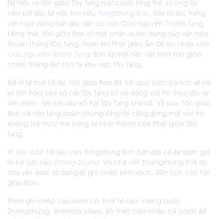
Để hiểu về tôn giáo Tây Tạng một cách tổng thể, chúng ta
nên bắt đầu từ việc tìm hiểu
Yungdrung Bon
, đây là đặc trưng
văn hóa vùng bản địa vốn có của Cao nguyên Thanh Tạng.
Đồng thời, tôn giáo Bon là một phần quan trọng của văn hóa
truyền thống Tây Tạng. Trước khi Phật giáo Ấn Độ du nhập vào
Cao nguyên Thanh Tạng
, Bon là một nền văn hóa tôn giáo
chính thống độc tôn tại khu vực Tây Tạng.
Bắt rễ từ thời cổ đại, tôn giáo Bon đã trải qua toàn bộ lịch sử và
sự tiến hóa của xã hội Tây Tạng cổ và đóng vai trò thúc đẩy sự
văn minh, tiến bộ của xã hội Tây Tạng sơ khai. Về sau, tôn giáo
Bon với nền tảng quần chúng rộng rãi cũng đóng một vai trò
không thể thay thế trong sự hình thành của Phật giáo Tây
Tạng.
Vì vậy, các tài liệu của Yungdrung Bon bản địa cổ đại được gọi
là bộ luật của
Zhang-Zhung
. Và chữ viết Zhangzhung thời đó
chủ yếu được sử dụng để ghi chép kinh sách, điển tịch của tôn
giáo Bon.
Theo ghi chép của sách cổ, thái tử của Vương quốc
Zhangzhung, Shenrab Miwo, đã thực hiện nhiều cải cách đối