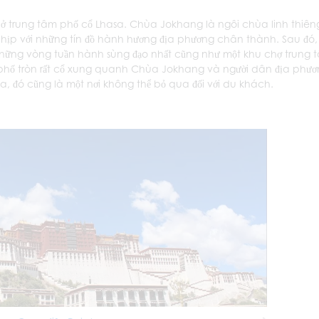
ở trung tâm phố cổ Lhasa. Chùa Jokhang là ngôi chùa linh thiên
 nhịp với những tín đồ hành hương địa phương chân thành. Sau đó,
những vòng tuần hành sùng đạo nhất cũng như một khu chợ trung 
 phố tròn rất cổ xung quanh Chùa Jokhang và người dân địa phư
a, đó cũng là một nơi không thể bỏ qua đối với du khách.