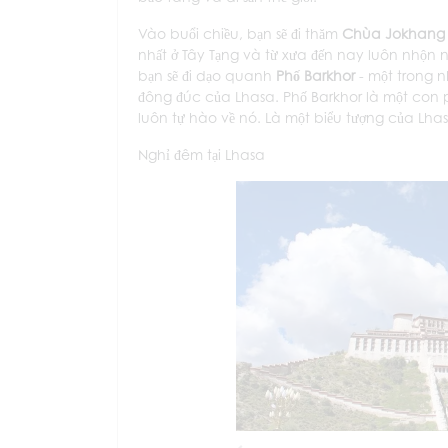
Vào buổi chiều, bạn sẽ đi thăm
Chùa Jokhang
nhất ở Tây Tạng và từ xưa đến nay luôn nhộn
bạn sẽ đi dạo quanh
Phố Barkhor
- một trong 
đông đúc của Lhasa. Phố Barkhor là một con
luôn tự hào về nó. Là một biểu tượng của Lhas
Nghỉ đêm tại Lhasa