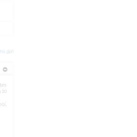
hu gọn
đưa
g 20
oài,