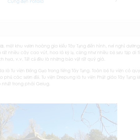
Cung điện Potala
Next
ka
, một khu vườn hoàng gia kiểu Tây Tạng điển hình, nơi nghỉ dưỡng
rất nhiều cây cao vút, hoa lá kỳ lạ, cũng như nhiều bộ sưu tập di t
 họa, v.v. Tất cả đều là những bảo vật rất quý giá.
ĩa là Tu viện Đống Gạo trong tiếng Tây Tạng. Toàn bộ tu viện có qu
 phủ các sườn đồi. Tu viện Drepung là tu viện Phật giáo Tây Tạng l
o nhất trong phái Gelug.