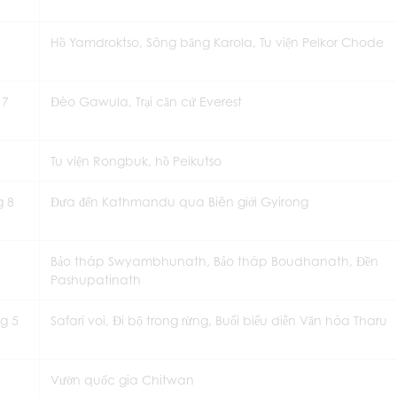
Hồ Yamdroktso, Sông băng Karola, Tu viện Pelkor Chode
 7
Đèo Gawula, Trại căn cứ Everest
Tu viện Rongbuk, hồ Peikutso
g 8
Đưa đến Kathmandu qua Biên giới Gyirong
Bảo tháp Swyambhunath, Bảo tháp Boudhanath, Đền
Pashupatinath
g 5
Safari voi, Đi bộ trong rừng, Buổi biểu diễn Văn hóa Tharu
Vườn quốc gia Chitwan