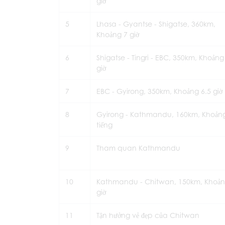
giờ
5
Lhasa - Gyantse - Shigatse, 360km,
Khoảng 7 giờ
6
Shigatse - Tingri - EBC, 350km, Khoảng
giờ
7
EBC - Gyirong, 350km, Khoảng 6.5 giờ
8
Gyirong - Kathmandu, 160km, Khoản
tiếng
9
Tham quan Kathmandu
10
Kathmandu - Chitwan, 150km, Khoản
giờ
11
Tận hưởng vẻ đẹp của Chitwan