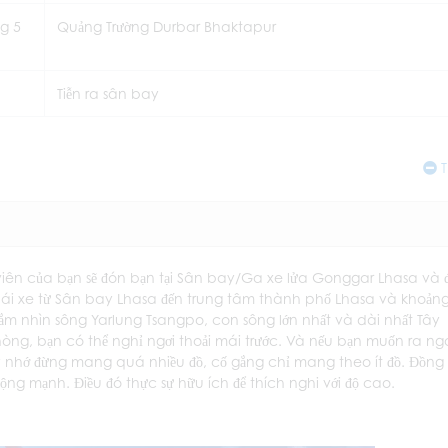
g 5
Quảng Trường Durbar Bhaktapur
Tiễn ra sân bay
T
 viên của bạn sẽ đón bạn tại Sân bay/Ga xe lửa Gonggar Lhasa và 
 lái xe từ Sân bay Lhasa đến trung tâm thành phố Lhasa và khoản
ắm nhìn sông Yarlung Tsangpo, con sông lớn nhất và dài nhất Tây
hòng, bạn có thể nghỉ ngơi thoải mái trước. Và nếu bạn muốn ra ng
nhớ đừng mang quá nhiều đồ, cố gắng chỉ mang theo ít đồ. Đồng
ng mạnh. Điều đó thực sự hữu ích để thích nghi với độ cao.