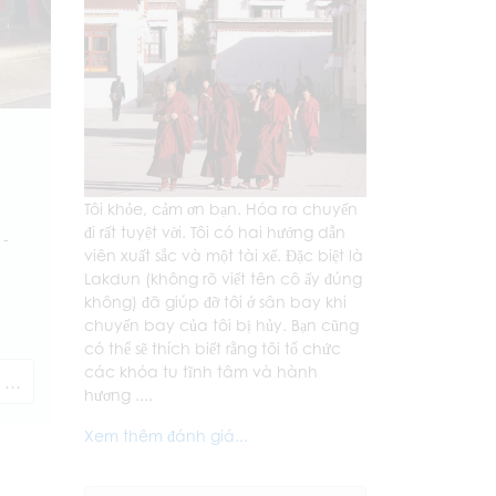
Tôi khỏe, cảm ơn bạn. Hóa ra chuyến
đi rất tuyệt vời. Tôi có hai hướng dẫn
 -
viên xuất sắc và một tài xế. Đặc biệt là
Lakdun (không rõ viết tên cô ấy đúng
không) đã giúp đỡ tôi ở sân bay khi
chuyến bay của tôi bị hủy. Bạn cũng
có thể sẽ thích biết rằng tôi tổ chức
các khóa tu tĩnh tâm và hành
i
hương ....
Xem thêm đánh giá...