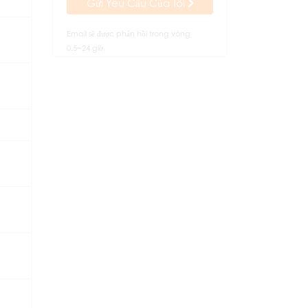
Gửi Yêu Cầu Của Tôi
Email sẽ được phản hồi trong vòng
0.5~24 giờ.