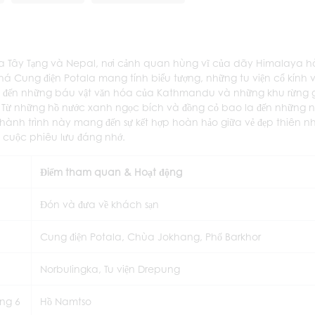
ua Tây Tạng và Nepal, nơi cảnh quan hùng vĩ của dãy Himalaya 
há Cung điện Potala mang tính biểu tượng, những tu viện cổ kính 
 tục đến những báu vật văn hóa của Kathmandu và những khu rừng 
Từ những hồ nước xanh ngọc bích và đồng cỏ bao la đến những n
, hành trình này mang đến sự kết hợp hoàn hảo giữa vẻ đẹp thiên n
 cuộc phiêu lưu đáng nhớ.
Điểm tham quan & Hoạt động
Đón và đưa về khách sạn
Cung điện Potala, Chùa Jokhang, Phố Barkhor
Norbulingka, Tu viện Drepung
ảng 6
Hồ Namtso