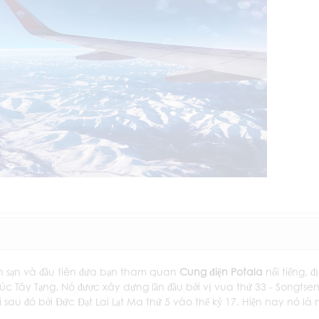
ch sạn và đầu tiên đưa bạn tham quan
Cung điện Potala
nổi tiếng, đ
rúc Tây Tạng. Nó được xây dựng lần đầu bởi vị vua thứ 33 - Songtse
sau đó bởi Đức Đạt Lai Lạt Ma thứ 5 vào thế kỷ 17. Hiện nay nó là 