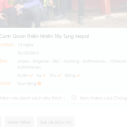
 Cảnh Quan Thiên Nhiên Tây Tạng Nepal
 LƯỢNG:
13 Ngày
Từ
USD2810
ÌNH:
Lhasa - Shigatse - EBC - Gyirong - Kathmandu - Chitwan
Kathmandu
Xuân
Hạ
Thu
Đông
 TOUR:
Tour riêng
Thêm vào danh sách yêu thích
Xem Video của Chúng tô
HÀNH TRÌNH
GIÁ VÀ DỊCH VỤ