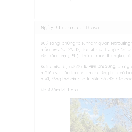
Previous
Ngày 3 Tham quan Lhasa
Buổi sáng, chúng ta sẽ tham quan
Norbuling
mùa hè của Đức Đạt-lai Lạt-ma. Trong vườn có 
văn hóa, tượng Phật, tháp, tranh thangka, bích
Buổi chiều, bạn sẽ đến
Tu viện Drepung
, có ngh
mô lớn và các tòa nhà màu trắng tụ lại và bao
nhất, đồng thời cũng là tu viện có cấp bậc ca
Nghỉ đêm tại Lhasa