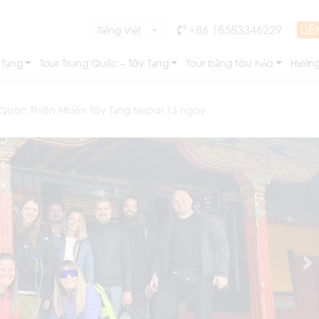
+86 18583346229
LIÊ
 Tạng
Tour Trung Quốc – Tây Tạng
Tour bằng tàu hỏa
Hướng
 Quan Thiên Nhiên Tây Tạng Nepal 13 ngày