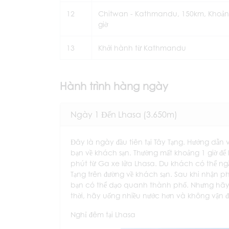
12
Chitwan - Kathmandu, 150km, Khoản
giờ
13
Khởi hành từ Kathmandu
Hành trình hàng ngày
Ngày 1 Đến Lhasa (3.650m)
Đây là ngày đầu tiên tại Tây Tạng. Hướng dẫn
bạn về khách sạn. Thường mất khoảng 1 giờ để
phút từ Ga xe lửa Lhasa. Du khách có thể ng
Tạng trên đường về khách sạn. Sau khi nhận p
bạn có thể dạo quanh thành phố. Nhưng hãy 
thời, hãy uống nhiều nước hơn và không vận độ
Nghỉ đêm tại Lhasa