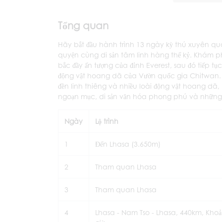
Tổng quan
Hãy bắt đầu hành trình 13 ngày kỳ thú xuyên q
quyện cùng di sản tâm linh hàng thế kỷ. Khám p
bắc đầy ấn tượng của đỉnh Everest, sau đó tiếp
động vật hoang dã của Vườn quốc gia Chitwan. 
đền linh thiêng và nhiều loài động vật hoang dã
ngoạn mục, di sản văn hóa phong phú và những
Ngày
Lộ trình
1
Đến Lhasa (3.650m)
2
Tham quan Lhasa
3
Tham quan Lhasa
4
Lhasa - Nam Tso - Lhasa, 440km, Kho