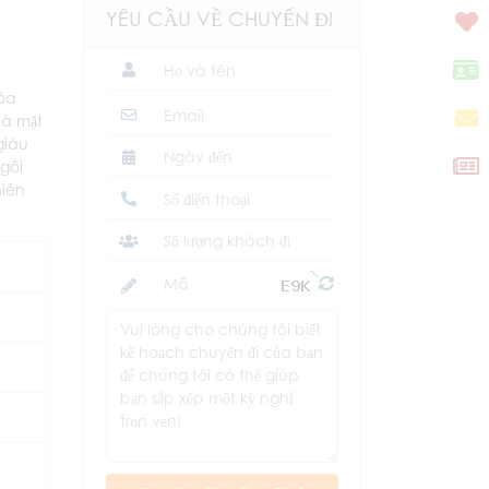
YÊU CẦU VỀ CHUYẾN ĐI
hòa
và mặt
giàu
gôi
hiên