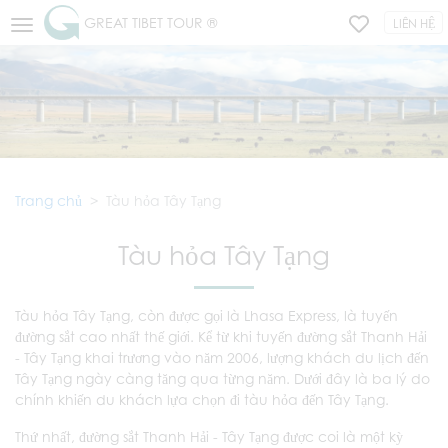
GREAT TIBET TOUR ®
LIÊN HỆ
Trang chủ
Tàu hỏa Tây Tạng
Tàu hỏa Tây Tạng
Tàu hỏa Tây Tạng, còn được gọi là Lhasa Express, là tuyến
đường sắt cao nhất thế giới. Kể từ khi tuyến đường sắt Thanh Hải
- Tây Tạng khai trương vào năm 2006, lượng khách du lịch đến
Tây Tạng ngày càng tăng qua từng năm. Dưới đây là ba lý do
chính khiến du khách lựa chọn đi tàu hỏa đến Tây Tạng.
Thứ nhất, đường sắt Thanh Hải - Tây Tạng được coi là một kỳ