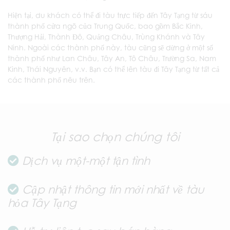
Hiện tại, du khách có thể đi tàu trực tiếp đến Tây Tạng từ sáu
thành phố cửa ngõ của Trung Quốc, bao gồm Bắc Kinh,
Thượng Hải, Thành Đô, Quảng Châu, Trùng Khánh và Tây
Ninh. Ngoài các thành phố này, tàu cũng sẽ dừng ở một số
thành phố như Lan Châu, Tây An, Tô Châu, Trường Sa, Nam
Kinh, Thái Nguyên, v.v. Bạn có thể lên tàu đi Tây Tạng từ tất cả
các thành phố nêu trên.
Tại sao chọn chúng tôi
Dịch vụ một-một tận tình
Cập nhật thông tin mới nhất về tàu
hỏa Tây Tạng