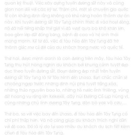
quan kỹ thuật. Việc xây dựng tuyến đường sắt này vô cùng
gian nan đối với các kỹ sư. Thậm chí, một số chuyên gia quốc
tế còn khẳng định rằng không có khả năng hoàn thành dự án
này. Khi tuyến đường sắt Tây Tạng chính thức đi vào hoạt động,
nó đã nổi tiếng khắp thế giới vì đã vượt qua ba khó khăn lớn,
bao gồm lớp đất đóng băng, bệnh độ cao và hệ sinh thái
mong manh. Kể từ đó, việc đi tàu hỏa đến Tây Tạng đã trở
thành giấc mơ cả đời của du khách trong nước và quốc tế.
Thứ hai, được mệnh danh là con đường trên mây, tàu hỏa Tây
Tạng thu hút hàng nghìn du khách bởi khung cảnh tuyệt đẹp
dọc theo tuyến đường sắt. Đoạn đường đẹp nhất trên tuyến
đường sắt Tây Tạng là từ Tây Ninh đến Lhasa. Bạn chắc chắn sẽ
choáng ngợp trước những đỉnh núi phủ tuyết trắng xóa,
những thảo nguyên bao la, những hồ nước linh thiêng, vùng
đất hoang vu rộng lớn Kekexili, dãy núi Đường Cổ Lạp hùng vĩ,
cùng những chú linh dương Tây Tạng, đàn bò yak và cừu,...
Thứ ba, so với việc bay đến Lhasa, đi tàu hỏa đến Tây Tạng có
chi phí thấp hơn. Và nó cũng giúp du khách thích nghi dần
với độ cao. Đó là lý do tại sao nhiều du khách du lịch tiết kiệm
chọn đi tàu hỏa đến Tây Tạng.