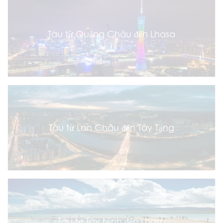
Tàu từ Quảng Châu đến Lhasa
Tàu từ Lan Châu đến Tây Tạng
Tàu từ Tây Ninh đến Lhasa