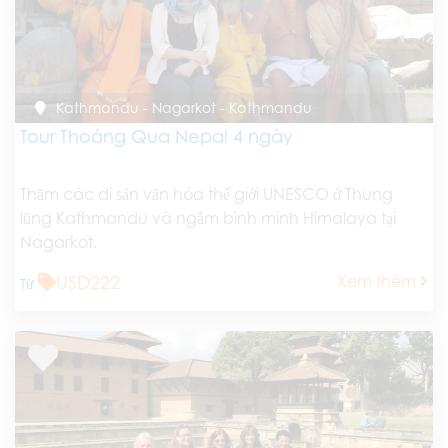
Kathmandu - Nagarkot - Kathmandu
Tour Thoáng Qua Nepal 4 ngày
Thăm các di sản văn hóa thế giới UNESCO ở Thung
lũng Kathmandu và ngắm bình minh Himalaya tại
Nagarkot.
USD222
Xem thêm
Từ