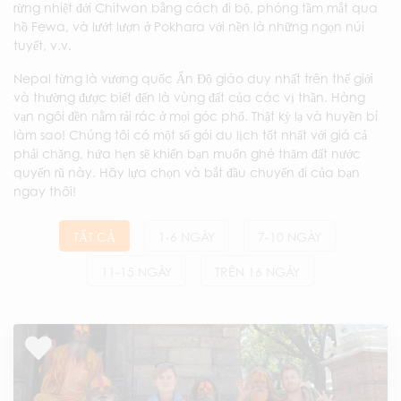
rừng nhiệt đới Chitwan bằng cách đi bộ, phóng tầm mắt qua
hồ Fewa, và lướt lượn ở Pokhara với nền là những ngọn núi
tuyết, v.v.
Nepal từng là vương quốc Ấn Độ giáo duy nhất trên thế giới
và thường được biết đến là vùng đất của các vị thần. Hàng
vạn ngôi đền nằm rải rác ở mọi góc phố. Thật kỳ lạ và huyền bí
làm sao! Chúng tôi có một số gói du lịch tốt nhất với giá cả
phải chăng, hứa hẹn sẽ khiến bạn muốn ghé thăm đất nước
quyến rũ này. Hãy lựa chọn và bắt đầu chuyến đi của bạn
ngay thôi!
TẤT CẢ
1-6 NGÀY
7-10 NGÀY
11-15 NGÀY
TRÊN 16 NGÀY