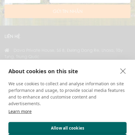
GỬI TIN NHẮN
LIÊN HỆ
Dava Private House, Số 8, Đường Dang Re, Lhasa, Tây
Tạng, Trung Quốc
+86 18583346229
About cookies on this site
inquiry@greattibettour.com
We use cookies to collect and analyse information on site
performance and usage, to provide social media features
KẾT NỐI VỚI CHÚNG TÔI
and to enhance and customise content and
advertisements.
Learn more
Allow all cookies
Bản quyền © 2026. Bảo lưu mọi quyền.