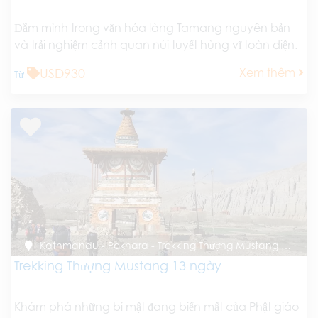
Đắm mình trong văn hóa làng Tamang nguyên bản
và trải nghiệm cảnh quan núi tuyết hùng vĩ toàn diện.
USD930
Xem thêm
Từ
Kathmandu - Pokhara - Trekking Thượng Mustang - Kathmandu
Trekking Thượng Mustang 13 ngày
Khám phá những bí mật đang biến mất của Phật giáo