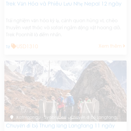
Trek Văn Hóa và Phiêu Lưu Nhẹ Nepal 12 ngày
Trải nghiệm văn hóa kỳ lạ, cảnh quan hùng vĩ, chèo
thuyền vượt thác và safari ngắm động vật hoang dã.
Trek Poonhill là điểm nhấn.
USD1310
Xem thêm
Từ
Kathmandu - Syabrubesi - Chuyến đi bộ Langtang - Kathmandu
Chuyến đi bộ Thung lũng Langtang 11 ngày