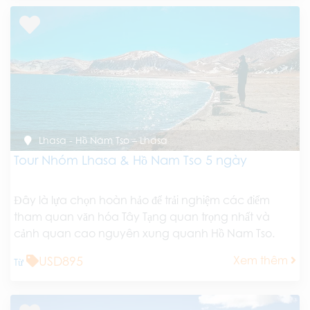
Lhasa - Hồ Nam Tso – Lhasa
Tour Nhóm Lhasa & Hồ Nam Tso 5 ngày
Đây là lựa chọn hoàn hảo để trải nghiệm các điểm
tham quan văn hóa Tây Tạng quan trọng nhất và
cảnh quan cao nguyên xung quanh Hồ Nam Tso.
USD895
Xem thêm
Từ