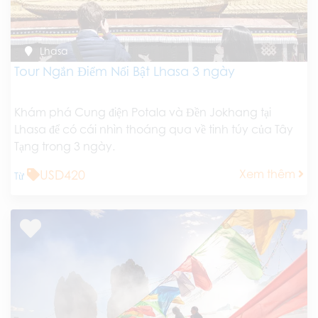
Lhasa
Tour Ngắn Điểm Nổi Bật Lhasa 3 ngày
Khám phá Cung điện Potala và Đền Jokhang tại
Lhasa để có cái nhìn thoáng qua về tinh túy của Tây
Tạng trong 3 ngày.
USD420
Xem thêm
Từ