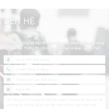
LIÊN HỆ
Gửi cho chúng tôi một tin nhắn và nhận phản hồi trong vòng
0.5 ~ 24 giờ. Thông tin cá nhân của bạn sẽ được giữ bí mật.