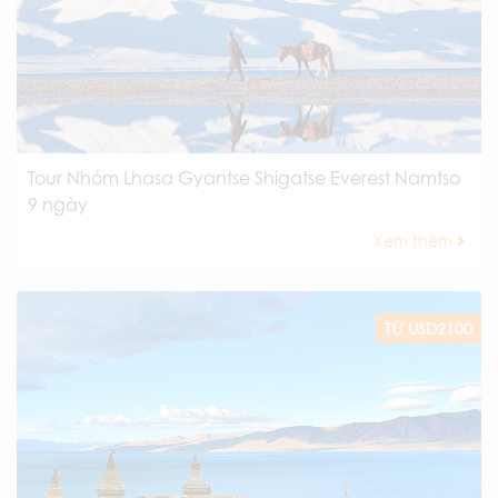
Tour Nhóm Lhasa Gyantse Shigatse Everest Namtso
9 ngày
Xem thêm
TỪ USD2100