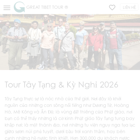
GREAT TIBET TOUR ®
LIÊN HỆ
Tour Tây Tạng & Kỳ Nghỉ 2026
Tây Tạng thực sự là nóc nhà của thế giới. Nơi đây là khởi
nguồn của những con sông nổi tiếng như Dương Tử, Hoàng
Hà, Mê Kông và Ấn Độ; là vùng đất thiêng của Phật giáo, nơi
bạn có thể thấy những lá cờ kinh Phật giáo Tây Tạng tung bay
khắp nơi; là một thánh địa, nơi những tu viện nguy nga tọa lạc
giữa sườn núi phủ tuyết, dưới bầu trời xanh thẳm, hay bên
cạnh những hồ nước tinh khiết. Hơn 300.000 du khách nước