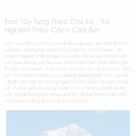
Tour Tây Tạng Theo Chủ Đề - Trải
Nghiệm Theo Cách Của Bạn
Các tour Tây Tạng theo chủ đề được sắp xếp dựa trên sở thích
của bạn, chẳng hạn như tham quan Trại Cơ sở Everest - để
chiêm ngưỡng những ngọn núi cao nhất thế giới và biến ước
mơ chạm tới bầu trời của bạn thành hiện thực; thực hiện nghi
lễ nhiễu núi Kailash - một hành trình tâm linh để thanh lọc tâm
hồn; trải nghiệm những cung đường trekking trên cao nguyên
- để đến gần hơn với những ngọn núi phủ tuyết, hồ nước trong
vắt và Phật giáo Tây Tạng huyền bí, v.v. Chúng tôi đã liệt kê
các chủ đề tour khác nhau dưới đây để bạn tham khảo. Hãy
cùng xem những gì bạn có thể mong đợi.