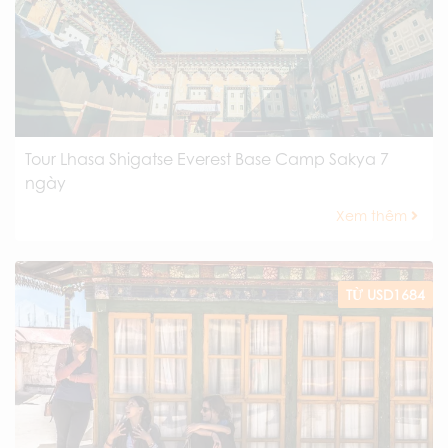
Tour Lhasa Shigatse Everest Base Camp Sakya 7
ngày
Xem thêm
TỪ USD1684