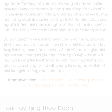
ngoài đến Tây Tạng mỗi năm. Họ đến vùng đất này và chiêm
ngưỡng những địa danh biểu tượng như công trình kiến trúc
lịch sử đồ sộ - Cung điện Potala, Chùa Đại Chiêu huyền bí; mạo
hiểm bằng cách đạp xe trên đường đến Hồ Namtso hoặc vùng
ngoại ô thành phố Lhasa; đi ngắm Núi Everest – một chuyến đi
đến Trại Cơ sở Everest có thể là kỷ niệm khó quên trong đời bạn.
Dù bạn đang tìm kiếm một chuyến đi kỳ lạ và thú vị, giàu giá
trị văn hóa hay cảnh quan thiên nhiên, một tour du lịch Tây
Tạng linh hoạt được các chuyên viên tư vấn du lịch giàu kinh
nghiệm của chúng tôi giới thiệu có thể phù hợp với bạn. Và
nếu bạn không thể tìm thấy gói kỳ nghỉ hoàn hảo trong các
dịch vụ của chúng tôi, hãy để chúng tôi sáng tạo và thiết kế
một trải nghiệm riêng dành cho bạn.
Tham khảo thêm:
Tour Theo Đoàn
|
Tour Riêng
|
Tour Tây
Tạng Theo Chủ Đề
|
Tour Theo Khu Vực
Tour Tây Tạng Theo Đoàn