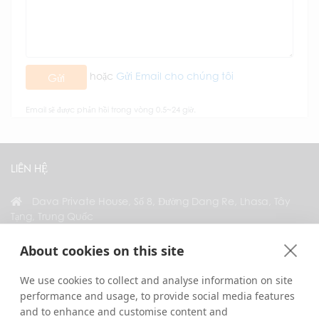
hoặc
Gửi Email cho chúng tôi
Gửi
Email sẽ được phản hồi trong vòng 0.5~24 giờ.
LIÊN HỆ
Dava Private House, Số 8, Đường Dang Re, Lhasa, Tây
Tạng, Trung Quốc
+86 18583346229
About cookies on this site
inquiry@greattibettour.com
We use cookies to collect and analyse information on site
performance and usage, to provide social media features
KẾT NỐI VỚI CHÚNG TÔI
and to enhance and customise content and