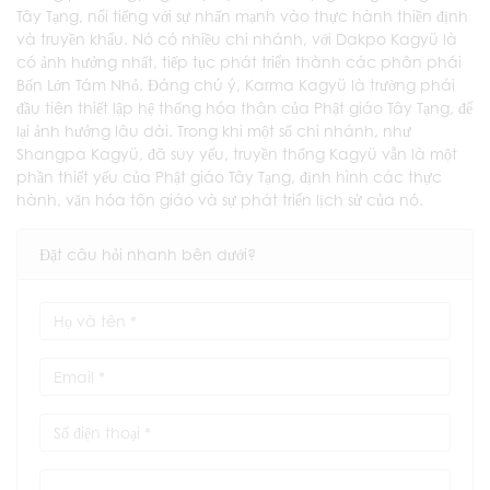
Tây Tạng, nổi tiếng với sự nhấn mạnh vào thực hành thiền định
và truyền khẩu. Nó có nhiều chi nhánh, với Dakpo Kagyü là
có ảnh hưởng nhất, tiếp tục phát triển thành các phân phái
Bốn Lớn Tám Nhỏ. Đáng chú ý, Karma Kagyü là trường phái
đầu tiên thiết lập hệ thống hóa thân của Phật giáo Tây Tạng, để
lại ảnh hưởng lâu dài. Trong khi một số chi nhánh, như
Shangpa Kagyü, đã suy yếu, truyền thống Kagyü vẫn là một
phần thiết yếu của Phật giáo Tây Tạng, định hình các thực
hành, văn hóa tôn giáo và sự phát triển lịch sử của nó.
Đặt câu hỏi nhanh bên dưới?