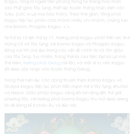
Kagyu. Ông là người tiên phong trong hệ thống hóa thân
của Phật giáo Tây Tạng, thiết lập truyền thống nhận diện các
tulku (các vị Lạt-ma hóa thân). Theo thời gian, tông phái
Kagyu tiếp tục phân chia thành nhiều chi nhánh, chẳng hạn
như Barom, Phagdru Kagyu, v.v.
Từ thế kỷ 13 đến thế kỷ 17, trường phái Kagyu phát triển rực rỡ ở
Mông Cổ và Tây Tạng, với Karma Kagyu và Phagdru Kagyu
đóng vai trò chủ đạo trong các vấn đề chính trị và tôn giáo
của Tây Tạng. Tuy nhiên, trong thời kỳ của Đức Đạt-lai Lạt-ma
thứ Năm,
trường phái Gelug
nổi lên, và một số tu viện Kagyu
đã được sáp nhập vào truyền thống Gelug.
Trong thời hiện đại, các dòng truyền thừa Karma Kagyu và
Drukpa Kagyu tiếp tục phát triển mạnh mẽ ở Tây Tạng, Bhutan
và Nepal. Giáo pháp Kagyu cũng đã lan rộng đến thế giới
phương Tây, với trường phái Karma Kagyu thu hút được lượng
tín đồ đáng kể ở châu Âu và Bắc Mỹ.