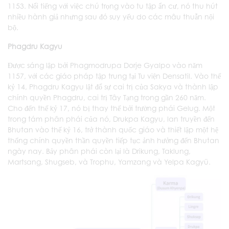
1153. Nổi tiếng với việc chú trọng vào tu tập ẩn cư, nó thu hút
nhiều hành giả nhưng sau đó suy yếu do các mâu thuẫn nội
bộ.
Phagdru Kagyu
Được sáng lập bởi Phagmodrupa Dorje Gyalpo vào năm
1157, với các giáo pháp tập trung tại Tu viện Densatil. Vào thế
kỷ 14, Phagdru Kagyu lật đổ sự cai trị của Sakya và thành lập
chính quyền Phagdru, cai trị Tây Tạng trong gần 260 năm.
Cho đến thế kỷ 17, nó bị thay thế bởi trường phái Gelug. Một
trong tám phân phái của nó, Drukpa Kagyu, lan truyền đến
Bhutan vào thế kỷ 16, trở thành quốc giáo và thiết lập một hệ
thống chính quyền thần quyền tiếp tục ảnh hưởng đến Bhutan
ngày nay. Bảy phân phái còn lại là Drikung, Taklung,
Martsang, Shugseb, và Trophu, Yamzang và Yelpa Kagyü.