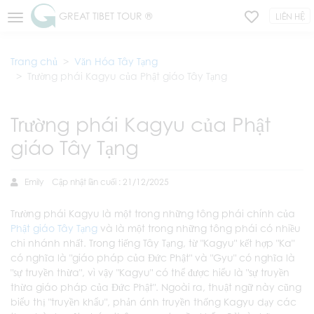
GREAT TIBET TOUR ®
LIÊN HỆ
Trang chủ
Văn Hóa Tây Tạng
Trường phái Kagyu của Phật giáo Tây Tạng
Trường phái Kagyu của Phật
giáo Tây Tạng
Emily
Cập nhật lần cuối : 21/12/2025
Trường phái Kagyu là một trong những tông phái chính của
Phật giáo Tây Tạng
và là một trong những tông phái có nhiều
chi nhánh nhất. Trong tiếng Tây Tạng, từ "Kagyu" kết hợp "Ka"
có nghĩa là "giáo pháp của Đức Phật" và "Gyu" có nghĩa là
"sự truyền thừa", vì vậy "Kagyu" có thể được hiểu là "sự truyền
thừa giáo pháp của Đức Phật". Ngoài ra, thuật ngữ này cũng
biểu thị "truyền khẩu", phản ánh truyền thống Kagyu dạy các