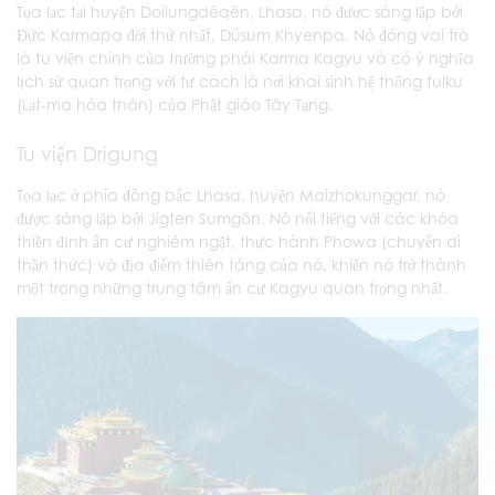
Tọa lạc tại huyện Doilungdêqên, Lhasa, nó được sáng lập bởi
Đức Karmapa đời thứ nhất, Düsum Khyenpa. Nó đóng vai trò
là tu viện chính của trường phái Karma Kagyu và có ý nghĩa
lịch sử quan trọng với tư cách là nơi khai sinh hệ thống tulku
(Lạt-ma hóa thân) của Phật giáo Tây Tạng.
Tu viện Drigung
Tọa lạc ở phía đông bắc Lhasa, huyện Maizhokunggar, nó
được sáng lập bởi Jigten Sumgön. Nó nổi tiếng với các khóa
thiền định ẩn cư nghiêm ngặt, thực hành Phowa (chuyển di
thần thức) và địa điểm thiên táng của nó, khiến nó trở thành
một trong những trung tâm ẩn cư Kagyu quan trọng nhất.