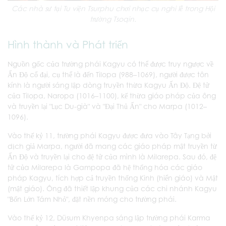
Các nhà sư tại Tu viện Tsurphu chơi nhạc cụ nghi lễ trong Hội
trường Tsoqin.
Hình thành và Phát triển
Nguồn gốc của trường phái Kagyu có thể được truy ngược về
Ấn Độ cổ đại, cụ thể là đến Tilopa (988–1069), người được tôn
kính là người sáng lập dòng truyền thừa Kagyu Ấn Độ. Đệ tử
của Tilopa, Naropa (1016–1100), kế thừa giáo pháp của ông
và truyền lại "Lục Du-già" và "Đại Thủ Ấn" cho Marpa (1012–
1096).
Vào thế kỷ 11, trường phái Kagyu được đưa vào Tây Tạng bởi
dịch giả Marpa, người đã mang các giáo pháp mật truyền từ
Ấn Độ và truyền lại cho đệ tử của mình là Milarepa. Sau đó, đệ
tử của Milarepa là Gampopa đã hệ thống hóa các giáo
pháp Kagyu, tích hợp cả truyền thống Kinh (hiển giáo) và Mật
(mật giáo). Ông đã thiết lập khung của các chi nhánh Kagyu
"Bốn Lớn Tám Nhỏ", đặt nền móng cho trường phái.
Vào thế kỷ 12, Düsum Khyenpa sáng lập trường phái Karma