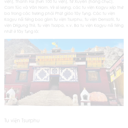
viện), Thanh Hải (hơn 100 tu viện), Tứ Xuyên (hàng chục),
Cam Túc và Vân Nam. Về số lượng, các tu viện Kagyu xếp thứ
ba trong các trường phái Phật giáo Tây Tạng. Các tu viện
Kagyu nổi tiếng bao gồm Tu viện Tsurphu, Tu viện Densatil, Tu
viện Drigung Thil, Tu viện Tsalpa, v.v. Ba tu viện Kagyu nổi tiếng
nhất ở Tây Tạng là:
Tu viện Tsurphu