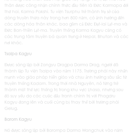
thân được công nhận chính thức đầu tiên là Đức Karmapa đời
thứ hai, Karma Pakshi. Tu viện Tsurphu trở thành trụ sở của
dòng truyền thừa này trong hơn 800 năm, có ảnh hưởng đến
các dòng hóa thân khác, bao gồm cả Đức Đạt-lai Lạt-ma và
Đức Ban-thiền Lạt-ma. Truyền thống Karma Kagyu cũng có
các trung tâm truyền bá quan trọng ở Nepal, Bhutan và các
nơi khác.
Tsalpa Kagyu
Được sáng lập bởi Zangyu Dragpa Darma Drag, người đã
thành lập Tu viện Tsalpa vào năm 1175. Trường phái này nhấn
mạnh vào giáo pháp hiển giáo và chịu ảnh hưởng sâu sắc từ
truyền thống Kadam. Trong thời nhà Nguyên, nó từng trở
thành một thế lực thống trị trong khu vực Lhasa, nhưng sau
đó suy yếu do các cuộc đấu tranh chính trị với Phagdru
Kagyu đang lên và cuối cùng bị thay thế bởi trường phái
Gelug.
Barom Kagyu
Nó được sáng lập bởi Barompa Darma Wangchuk vào năm