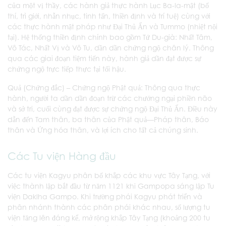
của một vị thầy, các hành giả thực hành Lục Ba-la-mật (bố
thí, trì giới, nhẫn nhục, tinh tấn, thiền định và trí tuệ) cùng với
các thực hành mật pháp như Đại Thủ Ấn và Tummo (nhiệt nội
tại). Hệ thống thiền định chính bao gồm Tứ Du-già: Nhất Tâm,
Vô Tác, Nhất Vị và Vô Tu, dần dần chứng ngộ chân lý. Thông
qua các giai đoạn tiệm tiến này, hành giả dần đạt được sự
chứng ngộ trực tiếp thực tại tối hậu.
Quả (Chứng đắc) – Chứng ngộ Phật quả: Thông qua thực
hành, người ta dần dần đoạn trừ các chướng ngại phiền não
và sở tri, cuối cùng đạt được sự chứng ngộ Đại Thủ Ấn. Điều này
dẫn đến Tam thân, ba thân của Phật quả—Pháp thân, Báo
thân và Ứng hóa thân, và lợi ích cho tất cả chúng sinh.
Các Tu viện Hàng đầu
Các tu viện Kagyu phân bố khắp các khu vực Tây Tạng, với
việc thành lập bắt đầu từ năm 1121 khi Gampopa sáng lập Tu
viện Daklha Gampo. Khi trường phái Kagyu phát triển và
phân nhánh thành các phân phái khác nhau, số lượng tu
viện tăng lên đáng kể, mở rộng khắp Tây Tạng (khoảng 200 tu