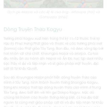
Dịch giả Marpa và các đệ tử của ông - Milarepa (trái) và
Gampopa (phải).
Dòng Truyền Thừa Kagyu
Trường phái Kagyu xuất hiện trong thế kỷ 11–12 thuộc thời kỳ
Hậu Kỳ Phục Hưng Phật giáo và thuộc về các trường phái Mới
(Sarma) của Phật giáo Tây Tạng. Ban đầu, nó được sáng lập bởi
hai nhân vật chủ chốt, Khyungpo Naljor và Marpa. Cả hai
đều nhiều lần du hành đến Nepal và Ấn Độ, học tập dưới nhiều
bậc thầy vĩ đại và tiếp nhận vô số giáo pháp mật truyền, đặc
biệt là Tứ Khẩu Quyết.
Sau đó, Khyungpo Naljor phát triển dòng truyền thừa của
mình ở Tây Tạng, hình thành truyền thống Shangpa Kagyu,
trong khi Marpa thiết lập dòng truyền thừa của mình ở Trung
Tây Tạng, được biết đến với tên gọi Dakpo Kagyu. Mặc dù
chúng trở thành các truyền thống riêng biệt, cả hai đều bắt
nguồn từ cùng một giáo pháp cốt lõi và đều tiếp nhận Tứ Khẩu