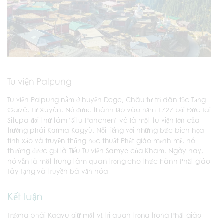
Tu viện Palpung
Tu viện Palpung nằm ở huyện Dege, Châu tự trị dân tộc Tạng
Garzê, Tứ Xuyên. Nó được thành lập vào năm 1727 bởi Đức Tai
Situpa đời thứ tám "Situ Panchen" và là một tu viện lớn của
trường phái Karma Kagyü. Nổi tiếng với những bức bích họa
tinh xảo và truyền thống học thuật Phật giáo mạnh mẽ, nó
thường được gọi là Tiểu Tu viện Samye của Kham. Ngày nay,
nó vẫn là một trung tâm quan trọng cho thực hành Phật giáo
Tây Tạng và truyền bá văn hóa.
Kết luận
Trường phái Kagyu giữ một vị trí quan trọng trong Phật giáo