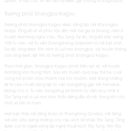
Quyết, vì vậy các tín đồ của họ được gọi chung là Kagyupas.
Trường phái Shangpa Kagyu
Trường phái Shangpa Kagyu được sáng lập bởi Khyungpo
Naljor. Ông đã đi về phía tây đến một nơi gọi là Shang, nằm ở
huyện Namling ngày nay, Tây Tạng. Tại đó, ông đã xây dựng
108 tu viện, với Tu viện Zhangzhong Dorjeden là nổi bật nhất.
Do đó, ông được tôn vinh là Lạt-ma Shangpa, và truyền thống
của ông được đặt tên là trường phái Shangpa Kagyu.
Theo thời gian, Shangpa Kagyu phát triển rực rỡ, với huyện
Namling làm trung tâm. Sau khi truyền qua bảy thế hệ, cuối
cùng nó phân chia thành hai chi nhánh. Một trong những
đệ tử của nó đã sáng lập Tu viện Sangding gần Hồ Yamdrok.
Đáng chú ý, Tu viện Sangding trở thành tu viện duy nhất ở
Tây Tạng nơi vị Lạt-ma hóa thân đứng đầu là nữ, trong khi các
nhà sư vẫn là nam.
Một bậc thầy nổi tiếng khác là Thangtong Gyalpo, nổi tiếng
với việc xây dựng những cây cầu xích sắt khắp Tây Tạng. Ông
được coi là người sáng lập nghệ thuật kịch Tây Tạng. Tên Tây