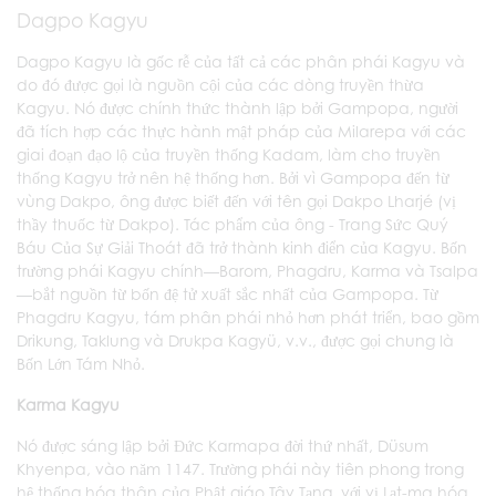
Dagpo Kagyu
Dagpo Kagyu là gốc rễ của tất cả các phân phái Kagyu và
do đó được gọi là nguồn cội của các dòng truyền thừa
Kagyu. Nó được chính thức thành lập bởi Gampopa, người
đã tích hợp các thực hành mật pháp của Milarepa với các
giai đoạn đạo lộ của truyền thống Kadam, làm cho truyền
thống Kagyu trở nên hệ thống hơn. Bởi vì Gampopa đến từ
vùng Dakpo, ông được biết đến với tên gọi Dakpo Lharjé (vị
thầy thuốc từ Dakpo). Tác phẩm của ông - Trang Sức Quý
Báu Của Sự Giải Thoát đã trở thành kinh điển của Kagyu. Bốn
trường phái Kagyu chính—Barom, Phagdru, Karma và Tsalpa
—bắt nguồn từ bốn đệ tử xuất sắc nhất của Gampopa. Từ
Phagdru Kagyu, tám phân phái nhỏ hơn phát triển, bao gồm
Drikung, Taklung và Drukpa Kagyü, v.v., được gọi chung là
Bốn Lớn Tám Nhỏ.
Karma Kagyu
Nó được sáng lập bởi Đức Karmapa đời thứ nhất, Düsum
Khyenpa, vào năm 1147. Trường phái này tiên phong trong
hệ thống hóa thân của Phật giáo Tây Tạng, với vị Lạt-ma hóa