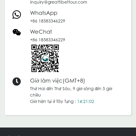
inquiry@greattibettour.com
WhatsApp
+86 18583346229
WeChat
+86 18583346229
Giờ làm việc(GMT+8)
Thứ Hai đến Thứ Sáu, 9 giờ sáng đến 5 giờ
chiều
Giờ hiện tại ở Tây Tạng :
14:21:02