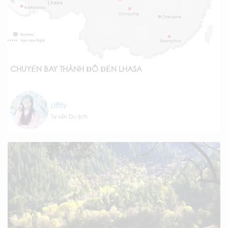
CHUYẾN BAY THÀNH ĐÔ ĐẾN LHASA
Liffity
Tư vấn Du lịch