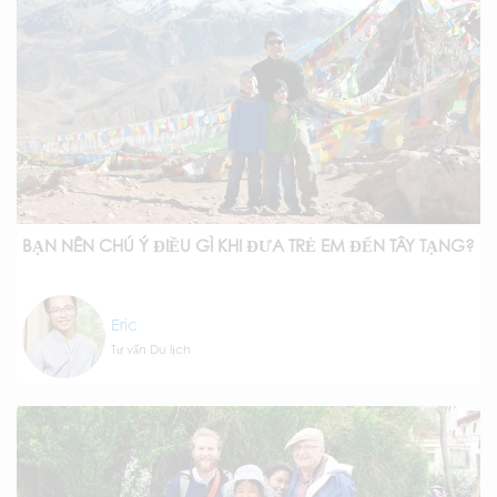
BẠN NÊN CHÚ Ý ĐIỀU GÌ KHI ĐƯA TRẺ EM ĐẾN TÂY TẠNG?
Eric
Tư vấn Du lịch