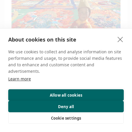
About cookies on this site
We use cookies to collect and analyse information on site
LỄ HỘI SHOTON TÂY TẠNG
performance and usage, to provide social media features
and to enhance and customise content and
advertisements.
Caroline
Learn more
Tư vấn Du lịch
Allow all cookies
Deny all
Cookie settings