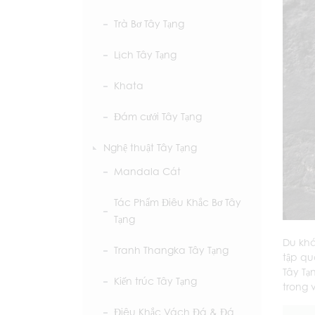
Trà Bơ Tây Tạng
Lịch Tây Tạng
Khata
Đám cưới Tây Tạng
Nghệ thuật Tây Tạng
Mandala Cát
Tác Phẩm Điêu Khắc Bơ Tây
Tạng
Du khá
Tranh Thangka Tây Tạng
tập qu
Tây Tạ
Kiến trúc Tây Tạng
trong 
Điêu Khắc Vách Đá & Đá