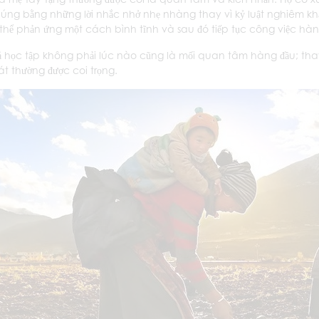
úng bằng những lời nhắc nhở nhẹ nhàng thay vì kỷ luật nghiêm kh
thể phản ứng một cách bình tĩnh và sau đó tiếp tục công việc hà
ả học tập không phải lúc nào cũng là mối quan tâm hàng đầu; tha
át thường được coi trọng.