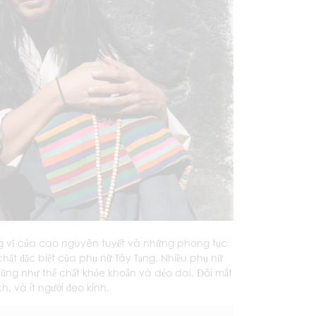
g vĩ của cao nguyên tuyết và những phong tục
 chất đặc biệt của phụ nữ Tây Tạng. Nhiều phụ nữ
ng như thể chất khỏe khoắn và dẻo dai. Đôi mắt
, và ít người đeo kính.