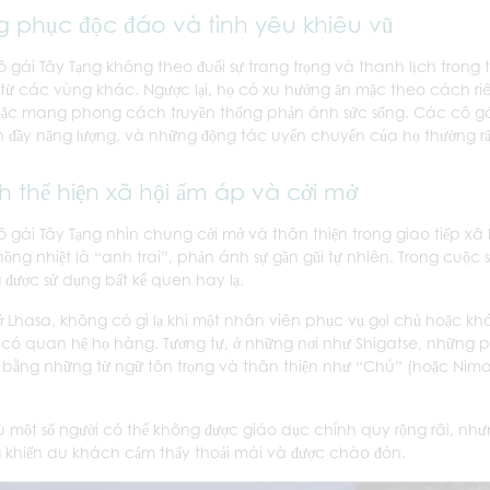
g phục độc đáo và tình yêu khiêu vũ
 gái Tây Tạng không theo đuổi sự trang trọng và thanh lịch trong
từ các vùng khác. Ngược lại, họ có xu hướng ăn mặc theo cách riên
ặc mang phong cách truyền thống phản ánh sức sống. Các cô gái
n đầy năng lượng, và những động tác uyển chuyển của họ thường rấ
 thể hiện xã hội ấm áp và cởi mở
 gái Tây Tạng nhìn chung cởi mở và thân thiện trong giao tiếp xã hộ
ồng nhiệt là “anh trai”, phản ánh sự gần gũi tự nhiên. Trong cu
 được sử dụng bất kể quen hay lạ.
 ở Lhasa, không có gì lạ khi một nhân viên phục vụ gọi chủ hoặc k
có quan hệ họ hàng. Tương tự, ở những nơi như Shigatse, những ph
bằng những từ ngữ tôn trọng và thân thiện như “Chú” (hoặc Nimala
 một số người có thể không được giáo dục chính quy rộng rãi, như
 khiến du khách cảm thấy thoải mái và được chào đón.