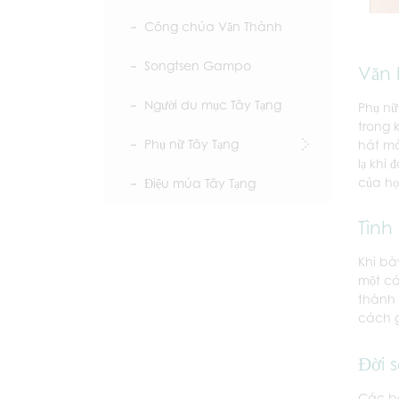
Công chúa Văn Thành
Songtsen Gampo
Văn 
Người du mục Tây Tạng
Phụ nữ
trong 
Phụ nữ Tây Tạng
hát mà
lạ khi
của họ
Điệu múa Tây Tạng
Tình
Khi bà
một cá
thành 
cách g
Đời 
Các bà