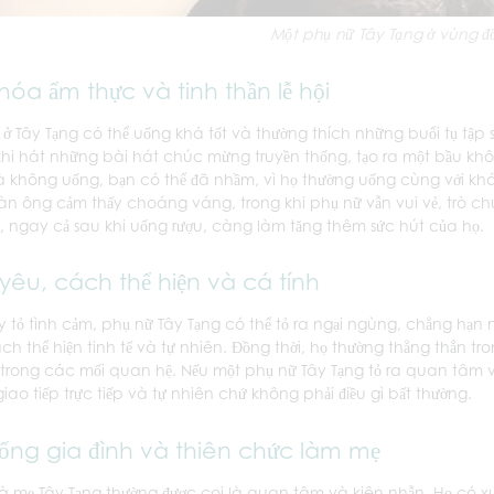
Một phụ nữ Tây Tạng ở vùng đ
hóa ẩm thực và tinh thần lễ hội
 ở Tây Tạng có thể uống khá tốt và thường thích những buổi tụ tập s
khi hát những bài hát chúc mừng truyền thống, tạo ra một bầu khôn
 không uống, bạn có thể đã nhầm, vì họ thường uống cùng với khá
 đàn ông cảm thấy choáng váng, trong khi phụ nữ vẫn vui vẻ, trò ch
, ngay cả sau khi uống rượu, càng làm tăng thêm sức hút của họ.
 yêu, cách thể hiện và cá tính
y tỏ tình cảm, phụ nữ Tây Tạng có thể tỏ ra ngại ngùng, chẳng hạ
ch thể hiện tinh tế và tự nhiên. Đồng thời, họ thường thẳng thắn tr
trong các mối quan hệ. Nếu một phụ nữ Tây Tạng tỏ ra quan tâm v
iao tiếp trực tiếp và tự nhiên chứ không phải điều gì bất thường.
sống gia đình và thiên chức làm mẹ
 mẹ Tây Tạng thường được coi là quan tâm và kiên nhẫn. Họ có xu