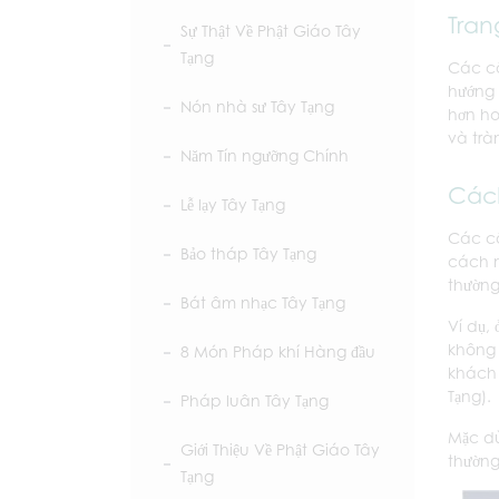
Tran
Sự Thật Về Phật Giáo Tây
Tạng
Các cô
hướng 
Nón nhà sư Tây Tạng
hơn ho
và trà
Năm Tín ngưỡng Chính
Cách
Lễ lạy Tây Tạng
Các cô
Bảo tháp Tây Tạng
cách n
thường
Bát âm nhạc Tây Tạng
Ví dụ,
không 
8 Món Pháp khí Hàng đầu
khách 
Tạng).
Pháp luân Tây Tạng
Mặc dù
Giới Thiệu Về Phật Giáo Tây
thường
Tạng