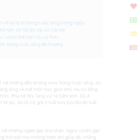
ốt và sự từ bi trong cuộc sống hàng ngày
hể hiện xã hội ấm áp và cởi mở
u, cách thể hiện và cá tính
nh trong cuộc sống đời thường
mặt với những điều không may trong cuộc sống, dù
ng lòng về mất mát hay gian khổ. Họ có tiếng
khác. Phụ nữ Tây Tạng vui vẻ bẩm sinh. Dù ở
ự do, dù là cô gái 3 tuổi hay bà lão 80 tuổi.
ảm với những người gặp khó khăn. Ngay cả khi gặp
ng thở dài nhẹ nhàng trước khi giúp đỡ, chẳng