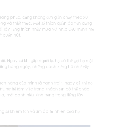
 trang phục, cũng không đơn giản chạy theo xu
g và thiết thực. Một số thích quần áo tiện dụng
 Tây Tạng thích nhảy múa với nhịp điệu mạnh mẽ
t cuốn hút.
i. Ngay cả khi gặp người lạ, họ có thể gọi họ một
ộc sống hàng ngày, những cách xưng hô như vậy
hách hàng của mình là “anh trai”, ngay cả khi họ
ụ nữ trẻ làm việc trong khách sạn có thể chào
, một danh hiệu kính trọng trong tiếng Tây
ng sự khiêm tốn và ấm áp tự nhiên của họ