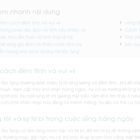
em nhanh nội dung
Tính cách điềm tĩnh và vui vẻ
Lòng t
Trang phục độc đáo và tình yêu khiêu vũ
Cách t
Văn hóa ẩm thực và tinh thần lễ hội
Tình yê
Đời sống gia đình và thiên chức làm mẹ
Sức mạ
Ấn tượng khó phai về phụ nữ Tây Tạng
 cách điềm tĩnh và vui vẻ
 Tây Tạng thường được miêu tả là rộng lượng và điềm tĩnh. Khi đối 
 hoạn, trộm cắp hay khó khăn hàng ngày, họ có xu hướng không nặ
ảng khoái, nụ cười rạng rỡ và gương mặt biểu cảm khó tìm thấy ở nơi 
con phố nhộn nhịp hay đồng cỏ mênh mông, họ đều có thể ca hát t
 tốt và sự từ bi trong cuộc sống hàng ngày
 Tây Tạng có tấm lòng nhân hậu và từ bi, đôi khi tỏ ra rất thông c
bị thương hoặc gặp nạn, họ có thể bày tỏ sự quan tâm bằng một tiế