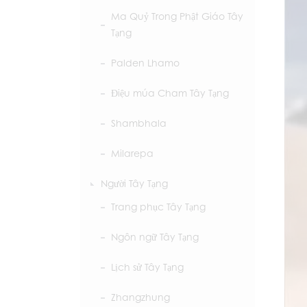
Ma Quỷ Trong Phật Giáo Tây
Tạng
Palden Lhamo
Điệu múa Cham Tây Tạng
Shambhala
Milarepa
Người Tây Tạng
Trang phục Tây Tạng
Ngôn ngữ Tây Tạng
Lịch sử Tây Tạng
Zhangzhung