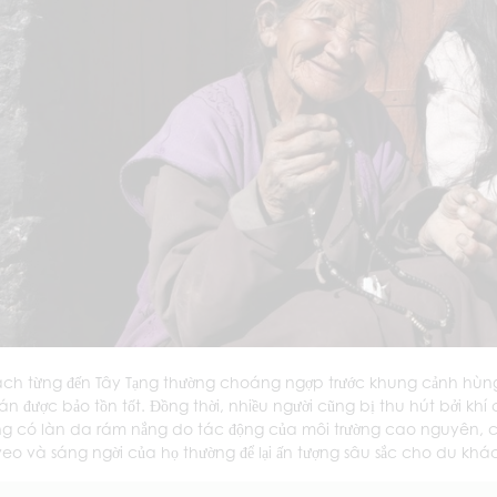
ch từng đến Tây Tạng thường choáng ngợp trước khung cảnh hùn
án được bảo tồn tốt. Đồng thời, nhiều người cũng bị thu hút bởi khí
ng có làn da rám nắng do tác động của môi trường cao nguyên, cũ
veo và sáng ngời của họ thường để lại ấn tượng sâu sắc cho du khách