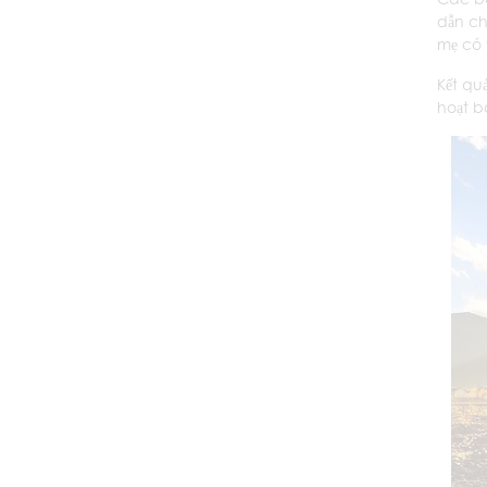
dẫn ch
mẹ có 
Kết qu
hoạt b