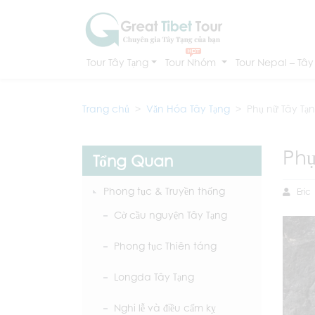
Tour Tây Tạng
Tour Nhóm
Tour Nepal – Tây
Trang chủ
Văn Hóa Tây Tạng
Phụ nữ Tây Tạ
Phụ
Tổng Quan
Phong tục & Truyền thống
Eric
Cờ cầu nguyện Tây Tạng
Phong tục Thiên táng
Longda Tây Tạng
Nghi lễ và điều cấm kỵ