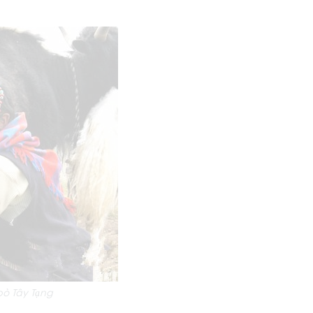
bò Tây Tạng