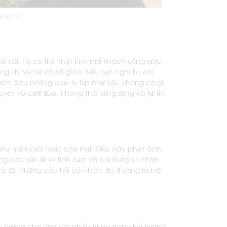
ồng cỏ
ôi nổi. Họ có thể nhiệt tình mời khách uống rượu
g khí vui vẻ và xã giao. Nếu bạn nghĩ họ chỉ
ch. Sau những buổi tụ tập như vậy, không có gì
uyện và cười đùa. Phong thái sống động và tự tin
n như mỉm cười hoặc che mặt. Điều này phản ánh
ong các vấn đề về tình cảm và coi trọng sự chân
à đặt những câu hỏi cá nhân, đó thường là một
 hướng cho con cái nhiều tự do trong khi hướng