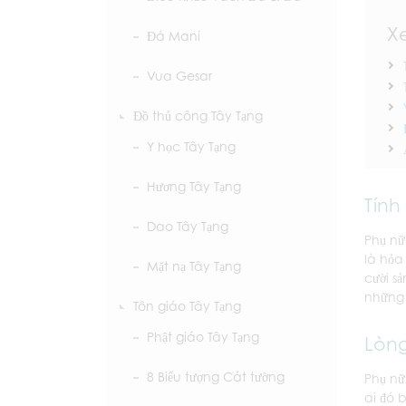
X
Đá Mani
Vua Gesar
Đồ thủ công Tây Tạng
Y học Tây Tạng
Hương Tây Tạng
Tính
Dao Tây Tạng
Phụ nữ
là hỏa
Mặt nạ Tây Tạng
cười s
những 
Tôn giáo Tây Tạng
Phật giáo Tây Tạng
Lòng
8 Biểu tượng Cát tường
Phụ nữ
ai đó 