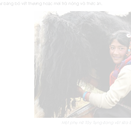
ư băng bó vết thương hoặc mời trà nóng và thức ăn.
Một phụ nữ Tây Tạng đang vắt sữa 