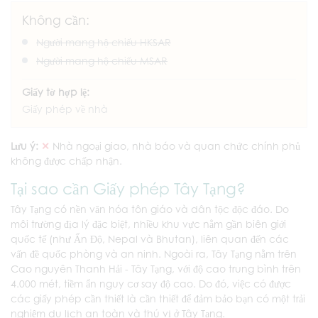
Không cần:
Người mang hộ chiếu HKSAR
Người mang hộ chiếu MSAR
Giấy tờ hợp lệ:
Giấy phép về nhà
Lưu ý:
✕
Nhà ngoại giao, nhà báo và quan chức chính phủ
không được chấp nhận.
Tại sao cần Giấy phép Tây Tạng?
Tây Tạng có nền văn hóa tôn giáo và dân tộc độc đáo. Do
môi trường địa lý đặc biệt, nhiều khu vực nằm gần biên giới
quốc tế (như Ấn Độ, Nepal và Bhutan), liên quan đến các
vấn đề quốc phòng và an ninh. Ngoài ra, Tây Tạng nằm trên
Cao nguyên Thanh Hải - Tây Tạng, với độ cao trung bình trên
4.000 mét, tiềm ẩn nguy cơ say độ cao. Do đó, việc có được
các giấy phép cần thiết là cần thiết để đảm bảo bạn có một trải
nghiệm du lịch an toàn và thú vị ở Tây Tạng.