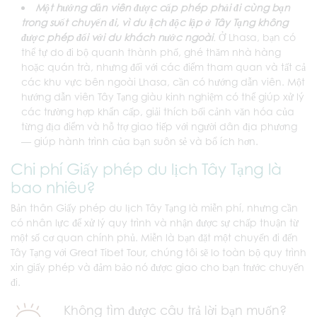
Một hướng dẫn viên được cấp phép phải đi cùng bạn
trong suốt chuyến đi, vì du lịch độc lập ở Tây Tạng không
được phép đối với du khách nước ngoài
.
Ở Lhasa, bạn có
thể tự do đi bộ quanh thành phố, ghé thăm nhà hàng
hoặc quán trà, nhưng đối với các điểm tham quan và tất cả
các khu vực bên ngoài Lhasa, cần có hướng dẫn viên. Một
hướng dẫn viên Tây Tạng giàu kinh nghiệm có thể giúp xử lý
các trường hợp khẩn cấp, giải thích bối cảnh văn hóa của
từng địa điểm và hỗ trợ giao tiếp với người dân địa phương
— giúp hành trình của bạn suôn sẻ và bổ ích hơn.
Chi phí Giấy phép du lịch Tây Tạng là
bao nhiêu?
Bản thân Giấy phép du lịch Tây Tạng là miễn phí, nhưng cần
có nhân lực để xử lý quy trình và nhận được sự chấp thuận từ
một số cơ quan chính phủ. Miễn là bạn đặt một chuyến đi đến
Tây Tạng với Great Tibet Tour, chúng tôi sẽ lo toàn bộ quy trình
xin giấy phép và đảm bảo nó được giao cho bạn trước chuyến
đi.
Không tìm được câu trả lời bạn muốn?