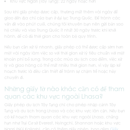
Khu vực Ngari (Tây Tạng): 22 ngày hoặc hơn
Sau khi giấy phép được cấp, thường mất thêm vài ngày để
giao đến địa chỉ của bạn ở đại lục Trung Quốc. Để tránh các
vấn đề vào phút cuối, chúng tôi khuyên bạn nên gửi bản sao
hộ chiếu và visa Trung Quốc ít nhất 30 ngày trước khi khởi
hành, để có đủ thời gian cho toàn bộ quy trình.
Nếu bạn cần xử lý nhanh, giấy phép có thể được cấp sớm hơn
một vài ngày làm việc so với thời gian xử lý tiêu chuẩn với một
khoản phí bổ sung. Trong các mùa du lịch cao điểm, việc xử
lý và giao hàng có thể mất nhiều thời gian hơn, vì vậy lập kế
hoạch trước là điều cần thiết để tránh sự chậm trễ hoặc hủy
chuyến đi.
Những giấy tờ nào khác cần có để tham
quan các khu vực ngoài Lhasa?
Giấy phép du lịch Tây Tạng chỉ cho phép nhập cảnh Tây
Tạng và du lịch trong Lhasa và các khu vực lân cận. Nếu bạn
có kế hoạch tham quan các khu vực ngoài Lhasa, chẳng
hạn như Trại Cơ sở Everest, Nyingchi, Shannan hoặc khu vực
Ngari (Núi Kailash), cần có thêm giấy phép, bao gồm
Giấy