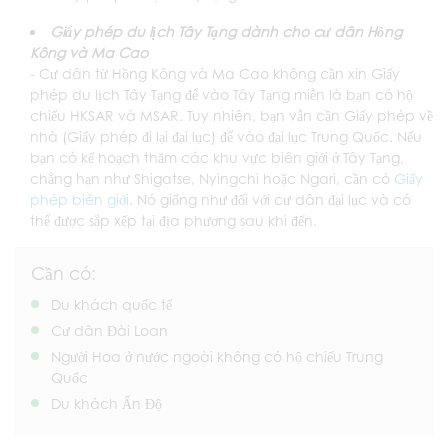
Giấy phép du lịch Tây Tạng dành cho cư dân Hồng
Kông và Ma Cao
- Cư dân từ Hồng Kông và Ma Cao không cần xin Giấy
phép du lịch Tây Tạng để vào Tây Tạng miễn là bạn có hộ
chiếu HKSAR và MSAR. Tuy nhiên, bạn vẫn cần Giấy phép về
nhà (Giấy phép đi lại đại lục) để vào đại lục Trung Quốc. Nếu
bạn có kế hoạch thăm các khu vực biên giới ở Tây Tạng,
chẳng hạn như Shigatse, Nyingchi hoặc Ngari, cần có
Giấy
phép biên giới
. Nó giống như đối với cư dân đại lục và có
thể được sắp xếp tại địa phương sau khi đến.
Cần có:
Du khách quốc tế
Cư dân Đài Loan
Người Hoa ở nước ngoài không có hộ chiếu Trung
Quốc
Du khách Ấn Độ