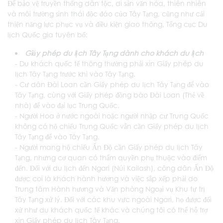
Để bảo vệ truyền thống dân tộc, di sản văn hóa, thiên nhiên
và môi trường sinh thái độc đáo của Tây Tạng, cũng như cải
thiện năng lực phục vụ và điều kiện giao thông, Tổng cục Du
lịch Quốc gia tuyên bố:
Giấy phép du lịch Tây Tạng dành cho khách du lịch
- Du khách quốc tế thông thường phải xin Giấy phép du
lịch Tây Tạng trước khi vào Tây Tạng.
- Cư dân Đài Loan cần Giấy phép du lịch Tây Tạng để vào
Tây Tạng, cùng với Giấy phép đồng bào Đài Loan (Thẻ về
nhà) để vào đại lục Trung Quốc.
- Người Hoa ở nước ngoài hoặc người nhập cư Trung Quốc
không có hộ chiếu Trung Quốc vẫn cần Giấy phép du lịch
Tây Tạng để vào Tây Tạng.
- Người mang hộ chiếu Ấn Độ cần Giấy phép du lịch Tây
Tạng, nhưng cơ quan có thẩm quyền phụ thuộc vào điểm
đến. Đối với du lịch đến Ngari (Núi Kailash), công dân Ấn Độ
được coi là khách hành hương và việc sắp xếp phải do
Trung tâm Hành hương và Văn phòng Ngoại vụ Khu tự trị
Tây Tạng xử lý. Đối với các khu vực ngoài Ngari, họ được đối
xử như du khách quốc tế khác và chúng tôi có thể hỗ trợ
xin Giấy phép du lịch Tây Tạng.