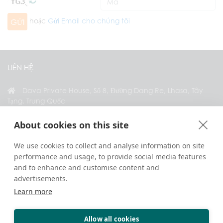
hoặc
Gửi Email cho chúng tôi
GỬI
LIÊN HỆ
Dava Private House, Số 8, Đường Dang Re, Lhasa, Tây
Tạng, Trung Quốc
+86 18583346229
About cookies on this site
inquiry@greattibettour.com
We use cookies to collect and analyse information on site
performance and usage, to provide social media features
KẾT NỐI VỚI CHÚNG TÔI
and to enhance and customise content and
advertisements.
Learn more
Allow all cookies
Bản quyền © 2026. Bảo lưu mọi quyền.