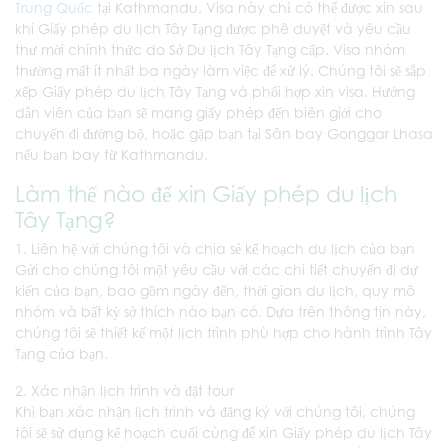
Trung Quốc
tại Kathmandu. Visa này chỉ có thể được xin sau
khi Giấy phép du lịch Tây Tạng được phê duyệt và yêu cầu
thư mời chính thức do Sở Du lịch Tây Tạng cấp. Visa nhóm
thường mất ít nhất ba ngày làm việc để xử lý. Chúng tôi sẽ sắp
xếp Giấy phép du lịch Tây Tạng và phối hợp xin visa. Hướng
dẫn viên của bạn sẽ mang giấy phép đến biên giới cho
chuyến đi đường bộ, hoặc gặp bạn tại Sân bay Gonggar Lhasa
nếu bạn bay từ Kathmandu.
Làm thế nào để xin Giấy phép du lịch
Tây Tạng?
1. Liên hệ với chúng tôi và chia sẻ kế hoạch du lịch của bạn
Gửi cho chúng tôi một yêu cầu với các chi tiết chuyến đi dự
kiến của bạn, bao gồm ngày đến, thời gian du lịch, quy mô
nhóm và bất kỳ sở thích nào bạn có. Dựa trên thông tin này,
chúng tôi sẽ thiết kế một lịch trình phù hợp cho hành trình Tây
Tạng của bạn.
2. Xác nhận lịch trình và đặt tour
Khi bạn xác nhận lịch trình và đăng ký với chúng tôi, chúng
tôi sẽ sử dụng kế hoạch cuối cùng để xin Giấy phép du lịch Tây