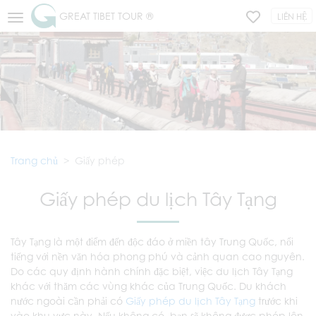
GREAT TIBET TOUR ®
LIÊN HỆ
Trang chủ
Giấy phép
Giấy phép du lịch Tây Tạng
Tây Tạng là một điểm đến độc đáo ở miền tây Trung Quốc, nổi
tiếng với nền văn hóa phong phú và cảnh quan cao nguyên.
Do các quy định hành chính đặc biệt, việc du lịch Tây Tạng
khác với thăm các vùng khác của Trung Quốc. Du khách
nước ngoài cần phải có
Giấy phép du lịch Tây Tạng
trước khi
vào khu vực này. Nếu không có, bạn sẽ không được phép lên