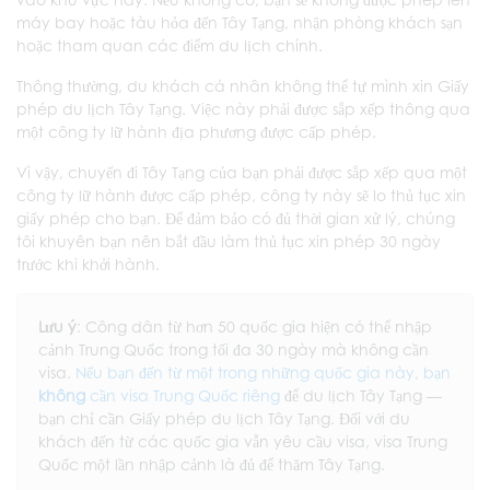
máy bay hoặc tàu hỏa đến Tây Tạng, nhận phòng khách sạn
hoặc tham quan các điểm du lịch chính.
Thông thường, du khách cá nhân không thể tự mình xin Giấy
phép du lịch Tây Tạng. Việc này phải được sắp xếp thông qua
một công ty lữ hành địa phương được cấp phép.
Vì vậy, chuyến đi Tây Tạng của bạn phải được sắp xếp qua một
công ty lữ hành được cấp phép, công ty này sẽ lo thủ tục xin
giấy phép cho bạn. Để đảm bảo có đủ thời gian xử lý, chúng
tôi khuyên bạn nên bắt đầu làm thủ tục xin phép 30 ngày
trước khi khởi hành.
Lưu ý
: Công dân từ hơn 50 quốc gia hiện có thể nhập
cảnh Trung Quốc trong tối đa 30 ngày mà không cần
visa.
Nếu bạn đến từ một trong những quốc gia này, bạn
không
cần visa Trung Quốc riêng
để du lịch Tây Tạng —
bạn chỉ cần Giấy phép du lịch Tây Tạng. Đối với du
khách đến từ các quốc gia vẫn yêu cầu visa, visa Trung
Quốc một lần nhập cảnh là đủ để thăm Tây Tạng.