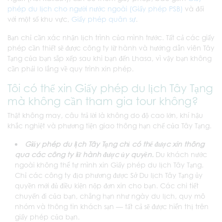
phép du lịch cho người nước ngoài (Giấy phép PSB)
và đối
với một số khu vực,
Giấy phép quân sự
.
Bạn chỉ cần xác nhận lịch trình của mình trước. Tất cả các giấy
phép cần thiết sẽ được công ty lữ hành và hướng dẫn viên Tây
Tạng của bạn sắp xếp sau khi bạn đến Lhasa, vì vậy bạn không
cần phải lo lắng về quy trình xin phép.
Tôi có thể xin Giấy phép du lịch Tây Tạng
mà không cần tham gia tour không?
Thật không may, câu trả lời là không do độ cao lớn, khí hậu
khắc nghiệt và phương tiện giao thông hạn chế của Tây Tạng.
Giấy phép du lịch Tây Tạng chỉ có thể được xin thông
qua các công ty lữ hành được ủy quyền.
Du khách nước
ngoài không thể tự mình xin Giấy phép du lịch Tây Tạng.
Chỉ các công ty địa phương được Sở Du lịch Tây Tạng ủy
quyền mới đủ điều kiện nộp đơn xin cho bạn. Các chi tiết
chuyến đi của bạn, chẳng hạn như ngày du lịch, quy mô
nhóm và thông tin khách sạn — tất cả sẽ được hiển thị trên
giấy phép của bạn.