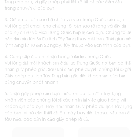
Tạng cho bạn, vì giấy phép phải liệt kê tất cả các điểm đến
trong chuyến đi của bạn.
3. Gửi email bản sao hộ chiếu và visa Trung Quốc của bạn
Vui lòng gửi email cho chúng tôi bản sao rõ ràng và đầy đủ
của hộ chiếu và visa Trung Quốc hợp lệ của bạn. Chúng tôi sẽ
nộp đơn xin lên Sở Du lịch Tây Tạng thay mặt bạn. Thời gian xử
lý thường từ 10 đến 22 ngày, tùy thuộc vào lịch trình của bạn.
4. Cung cấp địa chỉ nhận hàng ở đại lục Trung Quốc
Vui lòng đặt một khách sạn ở đại lục Trung Quốc nơi bạn có thể
nhận giấy phép gốc. Sau khi được phê duyệt, chúng tôi sẽ gửi
Giấy phép du lịch Tây Tạng bản gốc đến khách sạn của bạn
bằng chuyển phát nhanh.
5. Nhận giấy phép của bạn trước khi du lịch đến Tây Tạng
Nhân viên của chúng tôi sẽ xác nhận lại việc giao hàng với
khách sạn của bạn. Hãy nhớ nhận Giấy phép du lịch Tây Tạng
của bạn, vì nó cần thiết để lên máy bay đến Lhasa. Nếu bạn đi
tàu hỏa, các bản in của giấy phép là đủ.