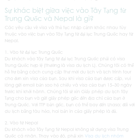
Sự khác biệt giữa việc vào Tây Tạng từ
Trung Quốc và Nepal là gì?
Các yêu cầu về visa và thủ tục nhập cảnh khác nhau tùy
thuộc vào việc bạn vào Tây Tạng từ đại lục Trung Quốc hay từ
Nepal.
1. Vào từ đại lục Trung Quốc
Du khách vào Tây Tạng từ đại lục Trung Quốc phải có visa
Trung Quốc hợp lệ (thường là visa du lịch L). Chúng tôi có thể
hỗ trợ bằng cách cung cấp thư mời du lịch và lịch trình tour
cho đơn xin visa của bạn. Sau khi visa của bạn được cấp, vui
lòng gửi email bản sao hộ chiếu và visa của bạn 15–30 ngày
trước khi khởi hành. Chúng tôi sẽ xin Giấy phép du lịch Tây
Tạng cho bạn và gửi giấy phép gốc đến địa chỉ của bạn ở
Trung Quốc. Với TTP bản gốc, bạn có thể bay đến Lhasa; đối với
du lịch bằng tàu hỏa, hai bản in của giấy phép là đủ.
2. Vào từ Nepal
Du khách vào Tây Tạng từ Nepal không sử dụng visa Trung
Quốc cá nhân. Thay vào đó, phải xin
Visa du lịch nhóm