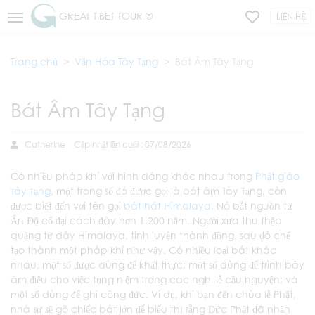
GREAT TIBET TOUR ®
LIÊN HỆ
Trang chủ
Văn Hóa Tây Tạng
Bát Âm Tây Tạng
Bát Âm Tây Tạng
Catherine
Cập nhật lần cuối : 07/08/2026
Có nhiều pháp khí với hình dáng khác nhau trong
Phật giáo
Tây Tạng
, một trong số đó được gọi là bát âm Tây Tạng, còn
được biết đến với tên gọi
bát hát Himalaya
. Nó bắt nguồn từ
Ấn Độ cổ đại cách đây hơn 1.200 năm. Người xưa thu thập
quặng từ dãy Himalaya, tinh luyện thành đồng, sau đó chế
tạo thành một pháp khí như vậy. Có nhiều loại bát khác
nhau, một số được dùng để khất thực; một số dùng để trình bày
âm điệu cho việc tụng niệm trong các nghi lễ cầu nguyện; và
một số dùng để ghi công đức. Ví dụ, khi bạn đến chùa lễ Phật,
nhà sư sẽ gõ chiếc bát lớn để biểu thị rằng Đức Phật đã nhận