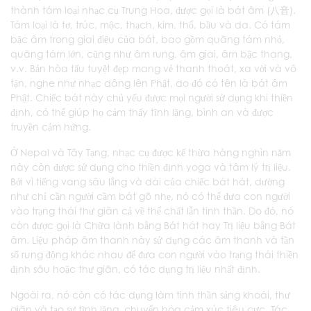
thành tám loại nhạc cụ Trung Hoa, được gọi là bát âm (八音).
Tám loại là tơ, trúc, mộc, thạch, kim, thổ, bầu và da. Có tám
bậc âm trong giai điệu của bát, bao gồm quãng tám nhỏ,
quãng tám lớn, cũng như âm rung, âm giai, âm bậc thang,
v.v. Bản hòa tấu tuyệt đẹp mang vẻ thanh thoát, xa vời và vô
tận, nghe như nhạc dâng lên Phật, do đó có tên là bát âm
Phật. Chiếc bát này chủ yếu được mọi người sử dụng khi thiền
định, có thể giúp họ cảm thấy tĩnh lặng, bình an và được
truyền cảm hứng.
Ở Nepal và Tây Tạng, nhạc cụ được kế thừa hàng nghìn năm
này còn được sử dụng cho thiền định yoga và tâm lý trị liệu.
Bởi vì tiếng vang sâu lắng và dài của chiếc bát hát, dường
như chỉ cần người cầm bát gõ nhẹ, nó có thể đưa con người
vào trạng thái thư giãn cả về thể chất lẫn tinh thần. Do đó, nó
còn được gọi là Chữa lành bằng Bát hát hay Trị liệu bằng Bát
âm. Liệu pháp âm thanh này sử dụng các âm thanh và tần
số rung động khác nhau để đưa con người vào trạng thái thiền
định sâu hoặc thư giãn, có tác dụng trị liệu nhất định.
Ngoài ra, nó còn có tác dụng làm tinh thần sảng khoái, thư
giãn và tạo sự tĩnh lặng, chuyển hóa cảm xúc tiêu cực. Tác