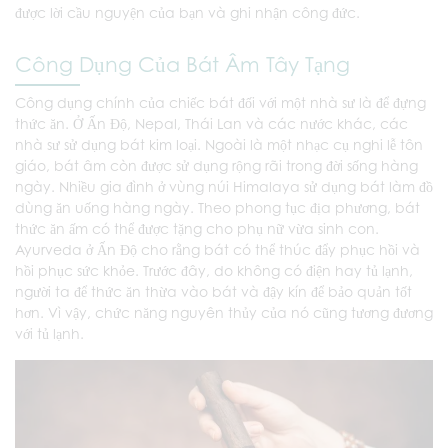
được lời cầu nguyện của bạn và ghi nhận công đức.
Công Dụng Của Bát Âm Tây Tạng
Công dụng chính của chiếc bát đối với một nhà sư là để đựng
thức ăn. Ở Ấn Độ, Nepal, Thái Lan và các nước khác, các
nhà sư sử dụng bát kim loại. Ngoài là một nhạc cụ nghi lễ tôn
giáo, bát âm còn được sử dụng rộng rãi trong đời sống hàng
ngày. Nhiều gia đình ở vùng núi Himalaya sử dụng bát làm đồ
dùng ăn uống hàng ngày. Theo phong tục địa phương, bát
thức ăn ấm có thể được tặng cho phụ nữ vừa sinh con.
Ayurveda ở Ấn Độ cho rằng bát có thể thúc đẩy phục hồi và
hồi phục sức khỏe. Trước đây, do không có điện hay tủ lạnh,
người ta để thức ăn thừa vào bát và đậy kín để bảo quản tốt
hơn. Vì vậy, chức năng nguyên thủy của nó cũng tương đương
với tủ lạnh.