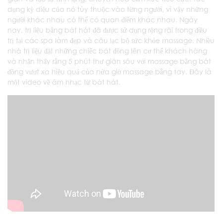
dụng kỳ diệu của nó tùy thuộc vào từng người, vì vậy những
người khác nhau có thể có quan điểm khác nhau. Ngày
nay, trị liệu bằng bát hát đã được sử dụng rộng rãi trong điều
trị tại các spa làm đẹp và câu lạc bộ sức khỏe massage. Nhiều
nhà trị liệu đặt những chiếc bát đồng lên cơ thể khách hàng
và nhận thấy rằng 5 phút thư giãn sâu với massage bằng bát
đồng vượt xa hiệu quả của nửa giờ massage bằng tay. Đây là
một video về âm nhạc từ bát hát.