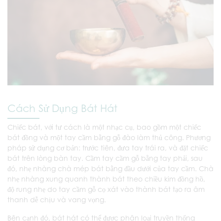
Cách Sử Dụng Bát Hát
Chiếc bát, với tư cách là một nhạc cụ, bao gồm một chiếc
bát đồng và một tay cầm bằng gỗ đào làm thủ công. Phương
pháp sử dụng cơ bản: trước tiên, đưa tay trái ra, và đặt chiếc
bát trên lòng bàn tay. Cầm tay cầm gỗ bằng tay phải, sau
đó, nhẹ nhàng chà mép bát bằng đầu dưới của tay cầm. Chà
nhẹ nhàng xung quanh thành bát theo chiều kim đồng hồ,
độ rung nhẹ do tay cầm gỗ cọ xát vào thành bát tạo ra âm
thanh dễ chịu và vang vọng.
Bên cạnh đó, bát hát có thể được phân loại truyền thống