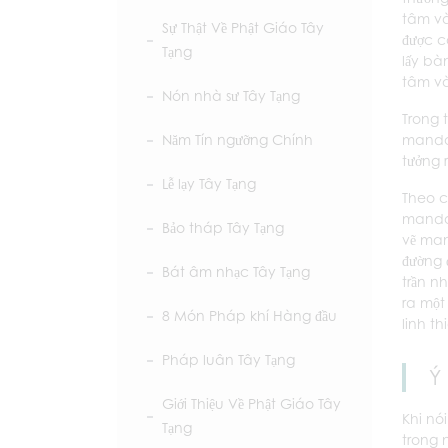
tâm và
Sự Thật Về Phật Giáo Tây
được c
Tạng
lấy bà
tâm và
Nón nhà sư Tây Tạng
Trong 
mandal
Năm Tín ngưỡng Chính
tưởng 
Lễ lạy Tây Tạng
Theo c
mandal
Bảo tháp Tây Tạng
vẽ man
đường 
Bát âm nhạc Tây Tạng
trần n
ra một
8 Món Pháp khí Hàng đầu
linh t
Pháp luân Tây Tạng
Ý
Giới Thiệu Về Phật Giáo Tây
Khi nó
Tạng
trong 