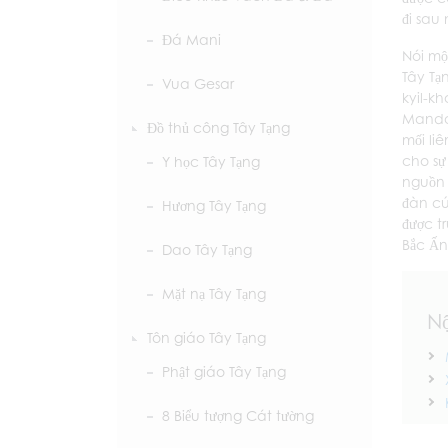
đi sau
Đá Mani
Nói mộ
Tây Tạ
Vua Gesar
kyil-k
Mandal
Đồ thủ công Tây Tạng
mối li
cho sự
Y học Tây Tạng
nguồn 
đàn cú
Hương Tây Tạng
được t
Bắc Ấn
Dao Tây Tạng
Mặt nạ Tây Tạng
N
Tôn giáo Tây Tạng
Phật giáo Tây Tạng
8 Biểu tượng Cát tường