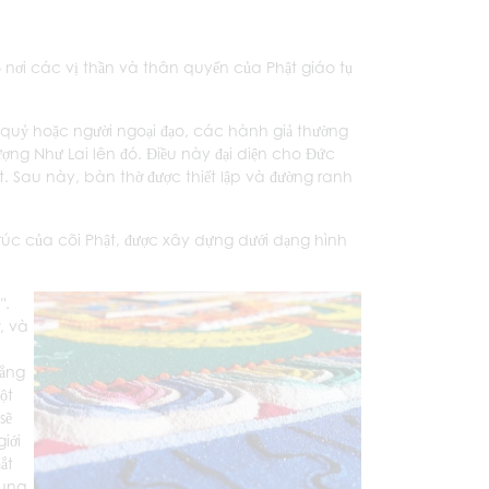
nơi các vị thần và thân quyến của Phật giáo tụ
 quỷ hoặc người ngoại đạo, các hành giả thường
tượng Như Lai lên đó. Điều này đại diện cho Đức
. Sau này, bàn thờ được thiết lập và đường ranh
rúc của cõi Phật, được xây dựng dưới dạng hình
".
, và
hẳng
ột
sẽ
iới
ắt
rung