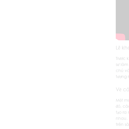
Lễ kh
Trước 
sư làm
chú và
tượng 
Vẽ c
Một ma
đó, cá
tạo ra
nhau. 
trên s