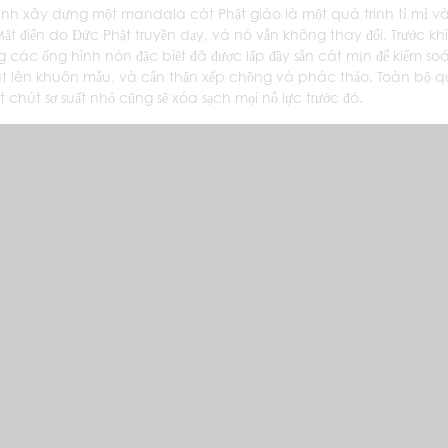
ình xây dựng một mandala cát Phật giáo là một quá trình tỉ mỉ và
ật điển do Đức Phật truyền dạy, và nó vẫn không thay đổi. Trước k
g các ống hình nón đặc biệt đã được lấp đầy sẵn cát mịn để kiểm 
cát lên khuôn mẫu, và cẩn thận xếp chồng và phác thảo. Toàn bộ qu
t chút sơ suất nhỏ cũng sẽ xóa sạch mọi nỗ lực trước đó.