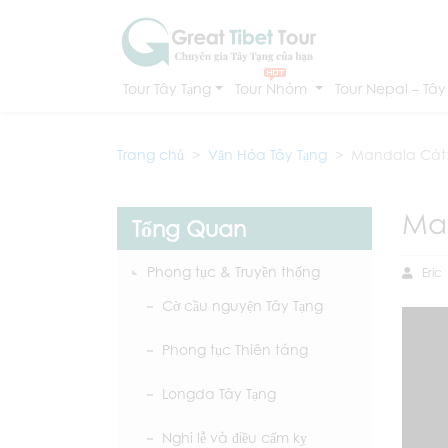
Tour Tây Tạng
Tour Nhóm
Tour Nepal – Tây
Trang chủ
Văn Hóa Tây Tạng
Mandala Cát: 
Man
Tổng Quan
Phong tục & Truyền thống
Eric
Cờ cầu nguyện Tây Tạng
Phong tục Thiên táng
Longda Tây Tạng
Nghi lễ và điều cấm kỵ