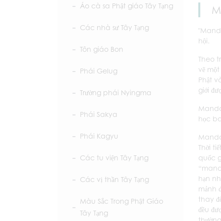
Áo cà sa Phật giáo Tây Tạng
M
Các nhà sư Tây Tạng
"Manda
hội.
Tôn giáo Bon
Theo t
vẽ một
Phái Gelug
Phật v
giới đ
Trường phái Nyingma
Mandal
Phái Sakya
học ba
Phái Kagyu
Mandala
Thời ti
quốc g
Các tu viện Tây Tạng
“manda
hạn nh
Các vị thần Tây Tạng
mảnh đấ
thay đổ
Màu Sắc Trong Phật Giáo
đều đư
Tây Tạng
thường