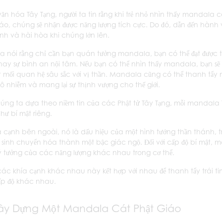
văn hóa Tây Tạng, người ta tin rằng khi trẻ nhỏ nhìn thấy mandala c
iáo, chúng sẽ nhận được năng lượng tích cực. Do đó, dẫn đến hành 
nh và hài hòa khi chúng lớn lên.
ta nói rằng chỉ cần bạn quán tưởng mandala, bạn có thể đạt được 
ay sự bình an nội tâm. Nếu bạn có thể nhìn thấy mandala, bạn sẽ 
t mối quan hệ sâu sắc với vị thần. Mandala cũng có thể thanh tẩy 
 ô nhiễm và mang lại sự thịnh vượng cho thế giới.
úng ta dựa theo niềm tin của các Phật tử Tây Tạng, mỗi mandala 
hư bí mật riêng.
a cạnh bên ngoài, nó là dấu hiệu của một hình tướng thần thánh, t
sinh chuyển hóa thành một bậc giác ngộ. Đối với cấp độ bí mật, 
ý tưởng của các năng lượng khác nhau trong cơ thể.
 các khía cạnh khác nhau này kết hợp với nhau để thanh tẩy trái t
p độ khác nhau.
ây Dựng Một Mandala Cát Phật Giáo