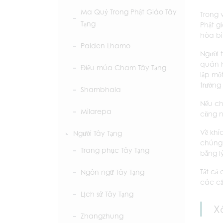
Ma Quỷ Trong Phật Giáo Tây
Trong 
Tạng
Phật g
hòa bì
Palden Lhamo
Người 
quán h
Điệu múa Cham Tây Tạng
lập mộ
trường
Shambhala
Nếu ch
Milarepa
cũng n
Về khí
Người Tây Tạng
chúng 
Trang phục Tây Tạng
bằng l
Tất cả
Ngôn ngữ Tây Tạng
các cấ
Lịch sử Tây Tạng
X
Zhangzhung