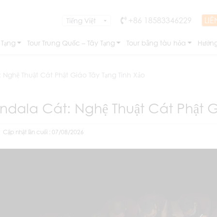
+86 18583346229
LIÊ
 Tạng
Tour Trung Quốc – Tây Tạng
Tour bằng tàu hỏa
Hướng
Nghệ Thuật Cát Phật Giáo Tây Tạng Tinh Xảo
dala Cát: Nghệ Thuật Cát Phật G
Cập nhật lần cuối : 07/08/2026