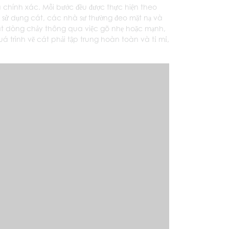
 chính xác. Mỗi bước đều được thực hiện theo
hi sử dụng cát, các nhà sư thường đeo mặt nạ và
soát dòng chảy thông qua việc gõ nhẹ hoặc mạnh,
á trình vẽ cát phải tập trung hoàn toàn và tỉ mỉ,