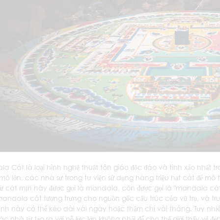
a Cát là loại hình nghệ thuật tôn giáo độc đáo và tinh xảo nhất t
mô lớn, các nhà sư trong tu viện sử dụng hàng triệu hạt cát để mô tả
ừ cát mịn này được gọi là mandala, còn được gọi là "mandala cát
mandala cát tượng trưng cho nguồn gốc cấu trúc của vũ trụ, và tr
ình này có thể kéo dài vài ngày hoặc thậm chí vài tháng. Tuy nhi
c nhà sư tạo ra với nỗ lực lớn không phải để cho thế giới thấy vẻ đẹ