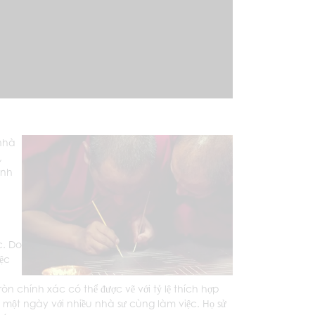
 nhà
,
ảnh
c. Do
iệc
òn chính xác có thể được vẽ với tỷ lệ thích hợp
một ngày với nhiều nhà sư cùng làm việc. Họ sử