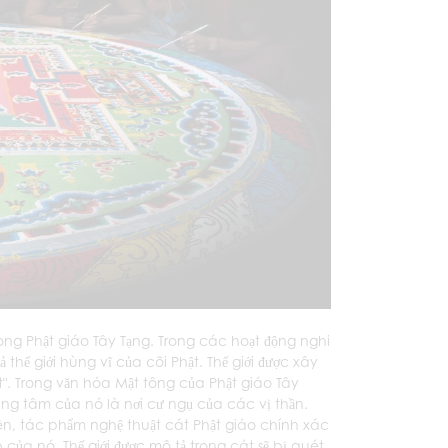
rong Phật giáo Tây Tạng. Trong các hoạt động nghi
 thế giới hùng vĩ của cõi Phật. Thế giới được xây
". Trong văn hóa Mật tông của Phật giáo Tây
ung tâm của nó là nơi cư ngụ của các vị thần.
ên, tác phẩm nghệ thuật cát Phật giáo chính xác
p của nó. Thế giới được mô tả trong cát sẽ bị quét