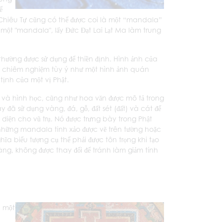
ể
 Chiêu Tự cũng có thể được coi là một “mandala”
 một "mandala", lấy Đức Đạt Lai Lạt Ma làm trung
hường được sử dụng để thiền định. Hình ảnh của
à chiêm nghiệm tùy ý như một hình ảnh quán
ịnh của một vị Phật.
 và hình học, cũng như hoa văn được mô tả trong
ã sử dụng vàng, đá, gỗ, đất sét (đất) và cát để
iện cho vũ trụ. Nó được trưng bày trong Phật
những mandala tinh xảo được vẽ trên tường hoặc
ĩa biểu tượng cụ thể phải được tôn trọng khi tạo
ng, không được thay đổi để tránh làm giảm tính
à một