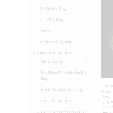
Trà Bơ Tây Tạng
Lịch Tây Tạng
Khata
Đám cưới Tây Tạng
Nghệ thuật Tây Tạng
Mandala Cát
Tác Phẩm Điêu Khắc Bơ Tây
Tạng
Mandal
Tranh Thangka Tây Tạng
lễ quy 
dựng t
Kiến trúc Tây Tạng
Tạng, 
Quá tr
Điêu Khắc Vách Đá & Đá
được cá