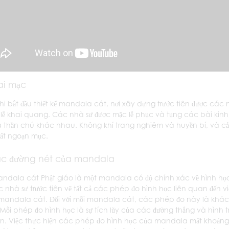
ai mạc
khi bắt đầu thiết kế mandala cát, nơi xây dựng trước tiên được các
 lễ khai quang. Các nhà sư được mặc lễ phục và tụng các bài kinh
 thần chú khác nhau. Không khí trang nghiêm và huyền bí, và c
rất ngoạn mục.
ác đường nét của mandala
ndala cát Phật giáo là một mandala có độ chính xác về hình họ
c nhà sư trước tiên vẽ tất cả các phép đo hình học liên quan đến v
 mandala cát. Đối với mỗi mandala cát, các phép đo này là khác
Mỗi phép đo hình học là sự tích lũy của các đường thẳng và hình tr
àn. Việc thực hiện các phép đo hình học của mandala mất khoảng 