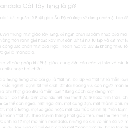
andala Cát Tây Tạng là gì?
la” bắt nguồn từ Phật giáo Ấn Độ và được sử dụng như một bản đồ 
ruyền thống Phật giáo Tây Tạng, để ngăn chặn sự xâm nhập của ma
 vòng tròn ranh giới hoặc xây một đàn đất tại nơi tu tập và đặt một 
à công đức chân thật của Ngài, hoàn hảo và đầy đủ không thiếu sót
ược gọi là mandala.
a vẽ các pháp khí Phật giáo, cung điện của các vị thần và cấu t
 chiều hoặc hai chiều.
 tượng trưng cho cái gọi là "trật tự". Đối lập với "trật tự" là "hỗn loạn
ết khắc nghiệt, bệnh tật thể chất, đất đai hoang vu, con người man rợ
ia phi Phật giáo đều là "hỗn loạn." Bằng cách xây dựng một
la”, có thể đại diện cho hầu hết mọi thứ thực tế hoặc tinh thần, c
ư cơ thể con người, một ngôi đền, một cung điện, một thành phố, m
t, một ý tưởng, một ảo giác hoặc một cấu trúc chính trị, "hỗn loạn" 
i thành "trật tự". Theo truyền thống Phật giáo trên, mọi thứ trên thế g
ợc sinh ra từ một mô hình mandala, nhưng nó chỉ vô hình đối với m
. Ví dụ, Tây Tạng có thể được coi là một "mandala" lấy Lhasa làm t