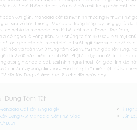
 một buổi lễ mà không do dự, và nó sẽ biến mất trong chớp mắt. Và
t cách đơn giản, mandala cát là một hình thức nghệ thuật Phật gi
ng cổ xưa và linh thiêng. 'Mandala' trong tiếng Tây Tạng gọi là dul-
hor, có nghĩa là mandala làm từ bột cát màu. Trong tiếng Phạn,
a có nghĩa là vòng tròn. Nếu chúng ta tìm hiểu sâu hơn một chú
ên hệ tôn giáo của nó, 'mandala' là thuật ngữ được sử dụng để đại d
 hài hòa và toàn vẹn ở trung tâm của vũ trụ Phật giáo Tây Tạng. N
gốc từ 2.500 năm trước, chính Đức Phật đã dạy các đệ tử của mình
ng dường mandala cát. Loại hình nghệ thuật tôn giáo tinh xảo nà
ruyền từ đời này sang đời khác. Vào thế kỷ thứ mười một, nó lan truy
 Độ đến Tây Tạng và được bảo tồn cho đến ngày nay.
ội Dung Tóm Tắt
Mandala Cát Tây Tạng là gì?
Ý Nghĩ
Xây Dựng Một Mandala Cát Phật Giáo
Bốn Lo
Kết Luận