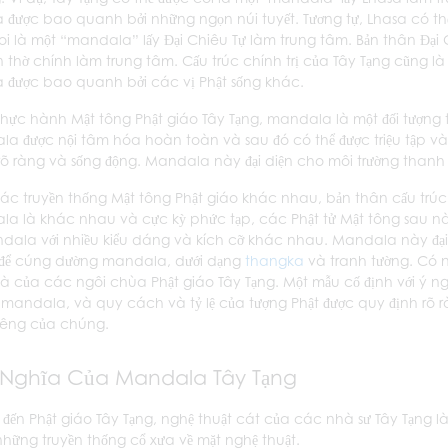
 được bao quanh bởi những ngọn núi tuyết. Tương tự, Lhasa có th
oi là một “mandala” lấy Đại Chiêu Tự làm trung tâm. Bản thân Đại
n thờ chính làm trung tâm. Cấu trúc chính trị của Tây Tạng cũng là
 được bao quanh bởi các vị Phật sống khác.
thực hành Mật tông Phật giáo Tây Tạng, mandala là một đối tượng t
a được nội tâm hóa hoàn toàn và sau đó có thể được triệu tập v
rõ ràng và sống động. Mandala này đại diện cho môi trường thanh t
ác truyền thống Mật tông Phật giáo khác nhau, bản thân cấu trúc
a là khác nhau và cực kỳ phức tạp, các Phật tử Mật tông sau này đ
dala với nhiều kiểu dáng và kích cỡ khác nhau. Mandala này đại d
để cúng dường mandala, dưới dạng
thangka
và tranh tường. Có 
hà của các ngôi chùa Phật giáo Tây Tạng. Một mẫu cố định với ý ngh
 mandala, và quy cách và tỷ lệ của tượng Phật được quy định rõ rà
hiêng của chúng.
 Nghĩa Của Mandala Tây Tạng
i đến Phật giáo Tây Tạng, nghệ thuật cát của các nhà sư Tây Tạng l
những truyền thống cổ xưa về mặt nghệ thuật.