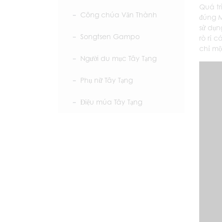
Quá tr
Công chúa Văn Thành
đúng M
sử dụn
Songtsen Gampo
rò rỉ 
chỉ mộ
Người du mục Tây Tạng
Phụ nữ Tây Tạng
Điệu múa Tây Tạng