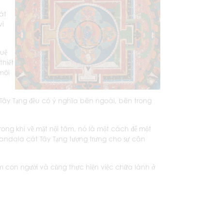
át
vi
tuệ
thiết
môi
Tây Tạng đều có ý nghĩa bên ngoài, bên trong
rong khi về mặt nội tâm, nó là một cách để một
mandala cát Tây Tạng tượng trưng cho sự cân
im con người và cũng thực hiện việc chữa lành ở