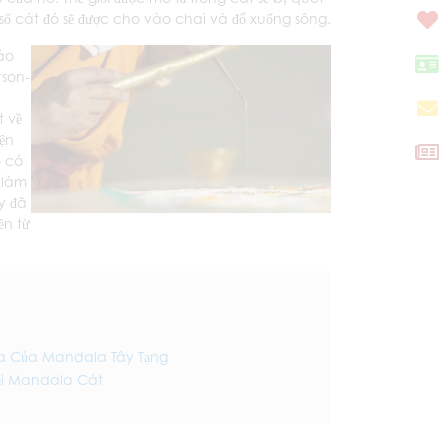
 số cát đó sẽ được cho vào chai và đổ xuống sông.
áo
tson-
t về
iện
ó có
 làm
y đã
ền từ
a Của Mandala Tây Tạng
ại Mandala Cát