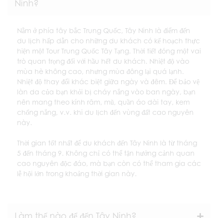
Ninh?
Nằm ở phía tây bắc Trung Quốc, Tây Ninh là điểm đến
du lịch hấp dẫn cho những du khách có kế hoạch thực
hiện một Tour Trung Quốc Tây Tạng. Thời tiết đóng một vai
trò quan trọng đối với hầu hết du khách. Nhiệt độ vào
mùa hè không cao, nhưng mùa đông lại quá lạnh.
Nhiệt độ thay đổi khác biệt giữa ngày và đêm. Để bảo vệ
làn da của bạn khỏi bị cháy nắng vào ban ngày, bạn
nên mang theo kính râm, mũ, quần áo dài tay, kem
chống nắng, v.v. khi du lịch đến vùng đất cao nguyên
này.
Thời gian tốt nhất để du khách đến Tây Ninh là từ tháng
5 đến tháng 9. Không chỉ có thể tận hưởng cảnh quan
cao nguyên độc đáo, mà bạn còn có thể tham gia các
lễ hội lớn trong khoảng thời gian này.
Làm thế nào để đến Tây Ninh?