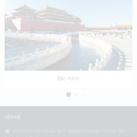
Bắc Kinh
LIÊN HỆ
Dava Private House, Số 8, Đường Dang Re, Lhasa, Tây