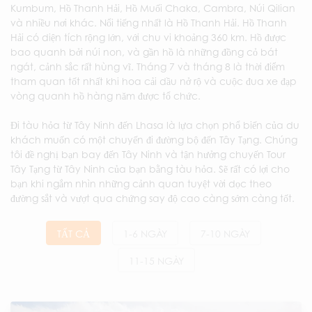
Kumbum, Hồ Thanh Hải, Hồ Muối Chaka, Cambra, Núi Qilian
và nhiều nơi khác. Nổi tiếng nhất là Hồ Thanh Hải. Hồ Thanh
Hải có diện tích rộng lớn, với chu vi khoảng 360 km. Hồ được
bao quanh bởi núi non, và gần hồ là những đồng cỏ bát
ngát, cảnh sắc rất hùng vĩ. Tháng 7 và tháng 8 là thời điểm
tham quan tốt nhất khi hoa cải dầu nở rộ và cuộc đua xe đạp
vòng quanh hồ hàng năm được tổ chức.
Đi tàu hỏa từ Tây Ninh đến Lhasa là lựa chọn phổ biến của du
khách muốn có một chuyến đi đường bộ đến Tây Tạng. Chúng
tôi đề nghị bạn bay đến Tây Ninh và tận hưởng chuyến Tour
Tây Tạng từ Tây Ninh của bạn bằng tàu hỏa. Sẽ rất có lợi cho
bạn khi ngắm nhìn những cảnh quan tuyệt vời dọc theo
đường sắt và vượt qua chứng say độ cao càng sớm càng tốt.
TẤT CẢ
1-6 NGÀY
7-10 NGÀY
11-15 NGÀY