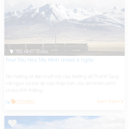
Tây Ninh - Lhasa
Tour Tàu Hỏa Tây Ninh Lhasa 6 ngày
Tận hưởng vẻ đẹp tuyệt mỹ của Đường sắt Thanh Tạng
với nguy cơ say độ cao thấp hơn, sau đó khám phá
Lhasa linh thiêng.
USD880
Xem thêm
Từ