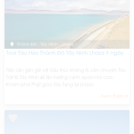
Thành Đô - Tây Ninh - Lhasa
Tour Tàu Hỏa Thành Đô Tây Ninh Lhasa 9 ngày
Tiếp cận gần gũi với Gấu trúc khổng lồ. Lên chuyến Tàu
Trời từ Tây Ninh để tận hưởng cảnh quan núi cao.
Khám phá Phật giáo Tây Tạng tại Lhasa.
Xem thêm