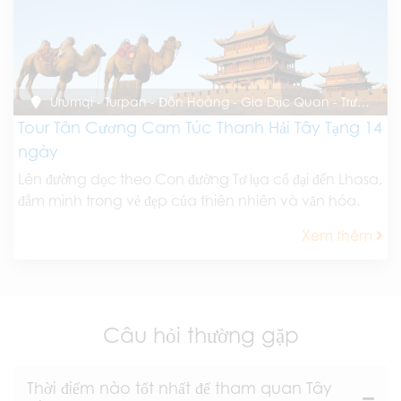
Urumqi - Turpan - Đôn Hoàng - Gia Dục Quan - Trương Dịch - Tây Ninh - Lhasa
Tour Tân Cương Cam Túc Thanh Hải Tây Tạng 14
ngày
Lên đường dọc theo Con đường Tơ lụa cổ đại đến Lhasa,
đắm mình trong vẻ đẹp của thiên nhiên và văn hóa.
Xem thêm
Câu hỏi thường gặp
Thời điểm nào tốt nhất để tham quan Tây