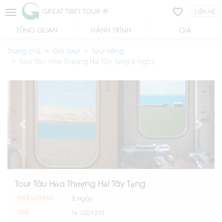
GREAT TIBET TOUR ®
LIÊN HỆ
TỔNG QUAN
HÀNH TRÌNH
GIÁ
Trang chủ
Gói tour
Tour riêng
Tour Tàu Hỏa Thượng Hải Tây Tạng 8 ngày
Tour Tàu Hỏa Thượng Hải Tây Tạng
THỜI LƯỢNG:
8 Ngày
GIÁ:
Từ
USD1235