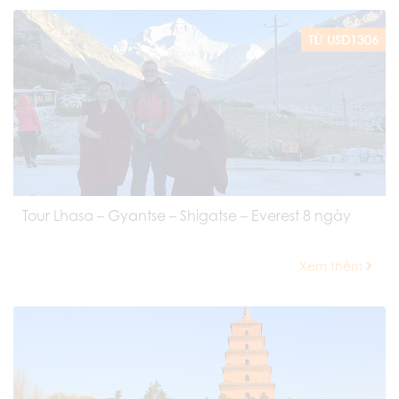
TỪ USD1306
Tour Lhasa – Gyantse – Shigatse – Everest 8 ngày
Xem thêm