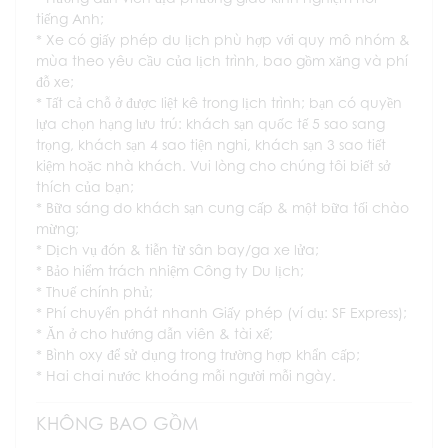
tiếng Anh;
Xe có giấy phép du lịch phù hợp với quy mô nhóm &
mùa theo yêu cầu của lịch trình, bao gồm xăng và phí
đỗ xe;
Tất cả chỗ ở được liệt kê trong lịch trình; bạn có quyền
lựa chọn hạng lưu trú: khách sạn quốc tế 5 sao sang
trọng, khách sạn 4 sao tiện nghi, khách sạn 3 sao tiết
kiệm hoặc nhà khách. Vui lòng cho chúng tôi biết sở
thích của bạn;
Bữa sáng do khách sạn cung cấp & một bữa tối chào
mừng;
Dịch vụ đón & tiễn từ sân bay/ga xe lửa;
Bảo hiểm trách nhiệm Công ty Du lịch;
Thuế chính phủ;
Phí chuyển phát nhanh Giấy phép (ví dụ: SF Express);
Ăn ở cho hướng dẫn viên & tài xế;
Bình oxy để sử dụng trong trường hợp khẩn cấp;
Hai chai nước khoáng mỗi người mỗi ngày.
KHÔNG BAO GỒM