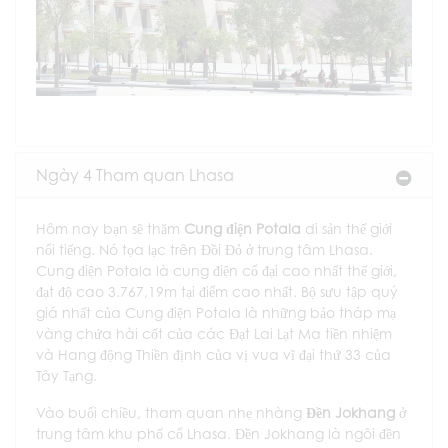
Ngày 4 Tham quan Lhasa
Hôm nay bạn sẽ thăm
Cung điện Potala
di sản thế giới
nổi tiếng. Nó tọa lạc trên Đồi Đỏ ở trung tâm Lhasa.
Cung điện Potala là cung điện cổ đại cao nhất thế giới,
đạt độ cao 3.767,19m tại điểm cao nhất. Bộ sưu tập quý
giá nhất của Cung điện Potala là những bảo tháp mạ
vàng chứa hài cốt của các Đạt Lai Lạt Ma tiền nhiệm
và Hang động Thiền định của vị vua vĩ đại thứ 33 của
Tây Tạng.
Vào buổi chiều, tham quan nhẹ nhàng
Đền Jokhang
ở
trung tâm khu phố cổ Lhasa. Đền Jokhang là ngôi đền