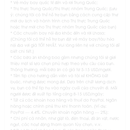
Vé máy bay quốc tế đến và rời Trung Quốc;
Thị thực Trung Quốc/Thị thực nhóm Trung Quốc; (Lưu
ý: chúng tôi có thể hỗ trợ bạn bằng cách cung cấp thư
mời du lịch và hành trình cho Thị thực Trung Quốc
hoặc thư mời cho Thị thực nhóm Trung Quốc của bạn)
Các chuyến bay nội địa khác đến và rời Lhasa;
(Chúng tôi có thể hỗ trợ bạn đặt vé máy bay/tàu hỏa
nội địa với giá TỐT NHẤT. Vui lòng liên hệ với chúng tôi để
biết chi tiết.)
Các bữa ăn không bao gồm nhưng chúng tôi sẽ giới
thiệu một số lựa chọn phù hợp theo yêu cầu của bạn.
Thông thường, mỗi bữa ăn có giá từ 5-15 USD/người.
Tiền tip cho hướng dẫn viên và tài xế KHÔNG bắt
buộc, nhưng được mong đợi. Dựa trên chất lượng dịch
vụ, bạn có thể tip họ vào ngày cuối của chuyến đi. Mỗi
người được đề xuất tip tổng cộng 8-15 USD/ngày;
Tất cả các khoản hoa hồng và thuế do PayPal, Ngân
hàng hoặc chính phủ thu khi thanh toán. (Ví dụ:
PayPal --- 4.4%. Chuyển khoản ngân hàng --- 2%);
Chi phí cá nhân, như giặt là, điện thoại, đồ ăn vặt, nước
ngọt, các hoạt động tham quan tùy chọn, v.v.