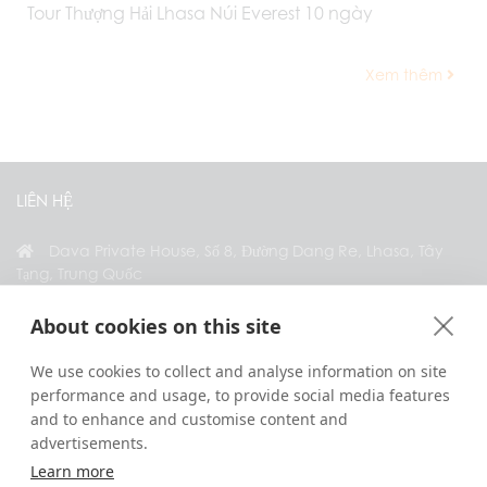
Tour Thượng Hải Lhasa Núi Everest 10 ngày
Xem thêm
LIÊN HỆ
Dava Private House, Số 8, Đường Dang Re, Lhasa, Tây
Tạng, Trung Quốc
+86 18583346229
About cookies on this site
inquiry@greattibettour.com
We use cookies to collect and analyse information on site
performance and usage, to provide social media features
KẾT NỐI VỚI CHÚNG TÔI
and to enhance and customise content and
advertisements.
Learn more