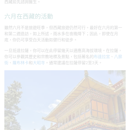
西藏前先諮詢醫生。
六月在西藏的活動
雖然六月不是旅遊旺季，但西藏旅遊仍然可行。最好在六月的第一
和第二週造訪，如上所述，雨水多在夜晚降下；因此，即使在月
底，你仍可享受白天活動如健行和徒步。
一旦抵達拉薩，你可以在此停留幾天以適應高海拔環境。在拉薩，
你可以參觀其歷史和宗教地標及景點，包括著名的
布達拉宮
、
八廓
街
、
羅布林卡
和
大昭寺
。通常建議在拉薩停留2至3天。