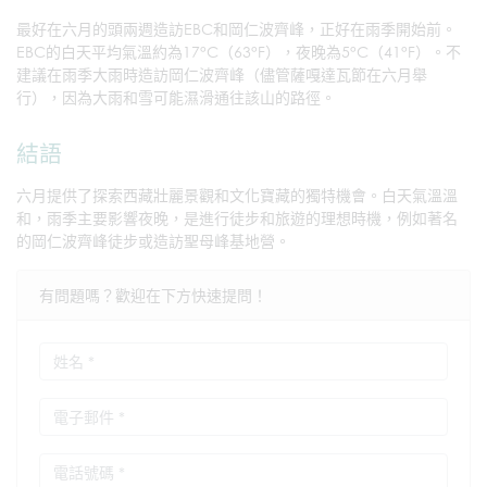
最好在六月的頭兩週造訪EBC和岡仁波齊峰，正好在雨季開始前。
EBC的白天平均氣溫約為17°C（63°F），夜晚為5°C（41°F）。不
建議在雨季大雨時造訪岡仁波齊峰（儘管薩嘎達瓦節在六月舉
行），因為大雨和雪可能濕滑通往該山的路徑。
結語
六月提供了探索西藏壯麗景觀和文化寶藏的獨特機會。白天氣溫溫
和，雨季主要影響夜晚，是進行徒步和旅遊的理想時機，例如著名
的岡仁波齊峰徒步或造訪聖母峰基地營。
有問題嗎？歡迎在下方快速提問！