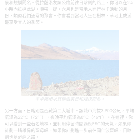
景和規模聞名。從拉薩沿友誼公路前往日喀則的路上，你可以在2.5
小時內抵達此湖。順帶一提，六月也是當地人進行林卡活動的月
份，類似我們通常的聚會。你會看到當地人坐在樹林、草地上或溪
邊享受宜人的季節。
羊卓雍措以其精緻美景和規模聞名。
另一方面，日喀則是西藏第二大城市。該城市海拔3,900公尺，平均
氣溫為22°C（72°F），夜晚平均氣溫為8°C（46°F）。在這裡，你
可以看到一些著名地標，並利用停留時間適應EBC的天氣，如果你
計劃一睹雄偉的聖母峰。如果你計劃進一步前往岡仁波齊峰，日喀
則也是必經之路。