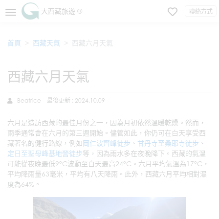
大西藏旅遊 ®
聯絡方式
首頁
西藏天氣
西藏六月天氣
西藏六月天氣
Beatrice
最後更新 : 2024.10.09
六月是造訪西藏的最佳月份之一，因為月初依然溫暖乾燥。然而，
雨季通常會在六月的第三週開始。儘管如此，你仍可在白天享受西
藏著名的健行路線，例如
岡仁波齊峰徒步
、
甘丹寺至桑耶寺徒步
、
定日至聖母峰基地營徒步
等，因為雨水多在夜晚降下。西藏的氣溫
可能從夜晚最低9°C波動至白天最高24°C。六月平均氣溫為17°C，
平均降雨量63毫米，平均有八天降雨。此外，西藏六月平均相對濕
度為64%。