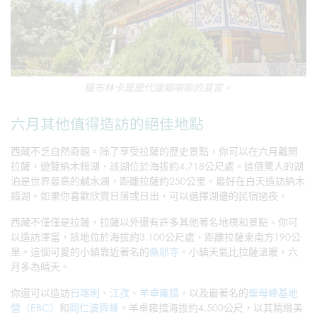
羅布林卡是歷代達賴喇嘛的夏宮。
六月其他值得造訪的絕佳地點
西藏不乏自然奇觀。除了享受拉薩的歷史景點，你可以在六月離開
拉薩，遊覽納木錯湖，該湖位於海拔約4,718公尺處。這個驚人的湖
泊是世界最高的鹹水湖，距離拉薩約250公里。最好在白天造訪納木
錯湖。如果你喜歡欣賞日落或日出，可以選擇湖邊的民宿過夜。
西藏不僅僅是拉薩，拉薩以外還有許多其他著名地標和景點。你可
以造訪澤當，該地位於海拔約3,100公尺處，距離拉薩東南方190公
里。這個可愛的小鎮靠近著名的
桑耶寺
。小鎮天氣比拉薩溫暖，六
月多為晴天。
你還可以造訪
日喀則
、
江孜
、
羊卓雍措
，以及最著名的
聖母峰基地
營（EBC）
和
岡仁波齊峰
。羊卓雍措海拔約4,500公尺，以其精緻美