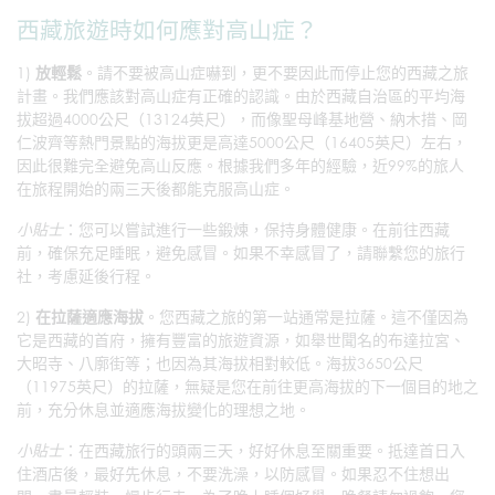
西藏旅遊時如何應對高山症？
1)
放輕鬆
。請不要被高山症嚇到，更不要因此而停止您的西藏之旅
計畫。我們應該對高山症有正確的認識。由於西藏自治區的平均海
拔超過4000公尺（13124英尺），而像聖母峰基地營、納木措、岡
仁波齊等熱門景點的海拔更是高達5000公尺（16405英尺）左右，
因此很難完全避免高山反應。根據我們多年的經驗，近99%的旅人
在旅程開始的兩三天後都能克服高山症。
小貼士
：您可以嘗試進行一些鍛煉，保持身體健康。在前往西藏
前，確保充足睡眠，避免感冒。如果不幸感冒了，請聯繫您的旅行
社，考慮延後行程。
2)
在拉薩適應海拔
。您西藏之旅的第一站通常是拉薩。這不僅因為
它是西藏的首府，擁有豐富的旅遊資源，如舉世聞名的布達拉宮、
大昭寺、八廓街等；也因為其海拔相對較低。海拔3650公尺
（11975英尺）的拉薩，無疑是您在前往更高海拔的下一個目的地之
前，充分休息並適應海拔變化的理想之地。
小貼士
：在西藏旅行的頭兩三天，好好休息至關重要。抵達首日入
住酒店後，最好先休息，不要洗澡，以防感冒。如果忍不住想出