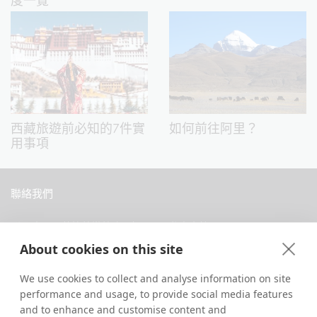
西藏旅遊前必知的7件實
如何前往阿里？
用事項
聯絡我們
中國西藏拉薩當惹路8號 Dava 私人會館
About cookies on this site
+86 18583346229
inquiry@greattibettour.com
We use cookies to collect and analyse information on site
performance and usage, to provide social media features
and to enhance and customise content and
跟我們連絡