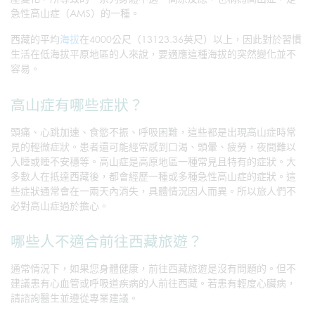
急性高山症（AMS）的一種。
西藏的平均
海拔
在4000公尺（13123.36英尺）以上，因此對於習慣
生活在低海拔平原地區的人來說，要適應這種海拔的突然變化並不
容易。
高山症有哪些症狀？
頭痛、心跳加速、食慾不振、呼吸困難，這些都是出現高山症時常
見的輕微症狀。患者還可能經常感到口渴、頭暈、疲勞，夜間難以
入睡或睡不安穩等。高山症是高原地區一種常見且特有的症狀。大
多數人在抵達西藏後，都會經歷一種或多種急性高山症的症狀。這
些症狀通常會在一兩天內消失，具體情況因人而異。所以旅人們不
必對高山症過於擔心。
哪些人不適合前往西藏旅遊？
通常情況下，如果您身體健康，前往西藏旅遊是沒有問題的。但不
建議患有心血管或呼吸道疾病的人前往西藏。若患有輕度心臟病，
請諮詢醫生並遵從專業建議。