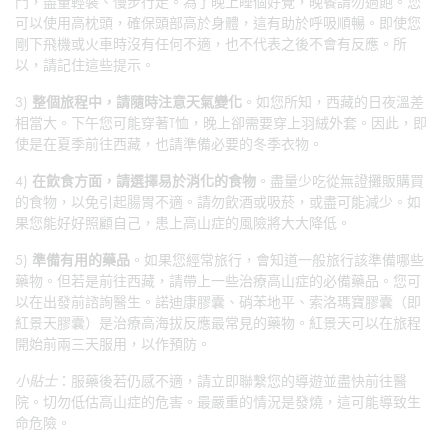
門，盡量輕裝、慢步行走。為了晚上睡個好覺，晚餐請勿過飽。您
可以使用高枕頭，確保頭部高於身體，這有助於呼吸順暢。即使您
剛下飛機或火車時沒有任何不適，也不代表之後不會有反應。所
以，請記住這些提示。
3)
整個旅程中，請隨時注意天氣變化
。如您所知，西藏的日夜溫差
相當大。下午您可能穿著T恤，晚上卻需要穿上羽絨外套。因此，即
使是在夏季前往西藏，也請準備必要的冬季衣物。
4)
在飲食方面，請選擇易於消化的食物
。盡量少吃從無證攤販購買
的食物，以免引起腸胃不適。請勿飲酒或吸菸，或盡可能減少。如
果您能好好照顧自己，患上高山症的風險將大大降低。
5)
準備有用的藥品
。如果您經常旅行，會知道一般旅行該準備哪些
藥物。但若是前往西藏，請帶上一些治療高山症的必備藥品。您可
以在出發前諮詢醫生。諾迪康膠囊、硝苯地平、索洛瑪寶膠囊（即
紅景天膠囊）是治療高海拔反應最常見的藥物。紅景天可以在旅程
開始前兩三天服用，以作預防。
小貼士
：服藥後若仍感不適，請立即聯繫您的導遊並盡快前往醫
院。切勿低估高山症的危害。最嚴重的情況是發燒，這可能導致生
命危險。