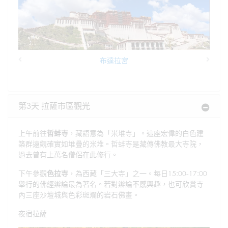
布達拉宮
Previous
Next
第3天 拉薩市區觀光
上午前往
哲蚌寺
，藏語意為「米堆寺」。這座宏偉的白色建
築群遠觀確實如堆疊的米堆。哲蚌寺是藏傳佛教最大寺院，
過去曾有上萬名僧侶在此修行。
下午參觀
色拉寺
，為西藏「三大寺」之一。每日15:00-17:00
舉行的佛經辯論最為著名。若對辯論不感興趣，也可欣賞寺
內三座沙壇城與色彩斑斕的岩石佛畫。
夜宿拉薩