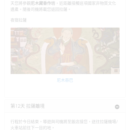
天您將參觀
尼木藏香作坊
，近距離接觸這項國家非物質文化
遺產。隨後司機將載您返回拉薩。
夜宿拉薩
尼木吞巴
第12天 拉薩離境
行程於今日結束。導遊與司機將至飯店接您，送往拉薩機場/
火車站前往下一目的地。