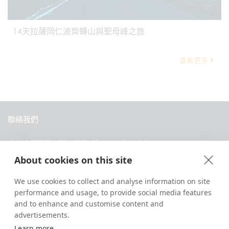
14天拉薩岡仁波齊轉山與聖母峰之旅
查看更多
聯絡我們
中國西藏拉薩當惹路8號 Dava 私人會館
About cookies on this site
+86 18583346229
inquiry@greattibettour.com
We use cookies to collect and analyse information on site
performance and usage, to provide social media features
跟我們連絡
and to enhance and customise content and
advertisements.
Learn more