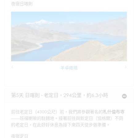
夜宿日喀則
羊卓雍措
Previous
Next
第5天 日喀則 - 老定日，294公里，約6.3小時
前往老定日（4300公尺）前，我們將參觀著名的
札什倫布寺
——班禪喇嘛的駐錫地。接著前往與新定日（協格爾）不同
的老定日，在此好好休息為接下來四天徒步做準備。
夜宿定日