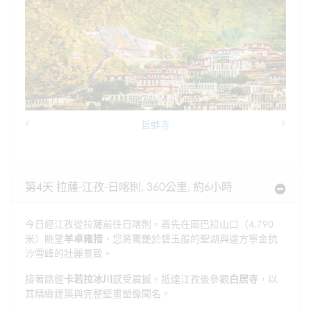
哲蚌寺
Previous
Next
第4天 拉薩-江孜-日喀則, 360公里, 約6小時
今日經江孜從拉薩前往日喀則。首先在岡巴拉山口（4,790
米）眺望
羊卓雍措
，您將驚艷於碧玉般的聖湖與遠方寧金抗
沙雪峰的壯麗景致。
接著路經
卡若拉冰川
感受震撼。抵達江孜後參觀
白居寺
，以
其精緻建築與完整壁畫塑像聞名。