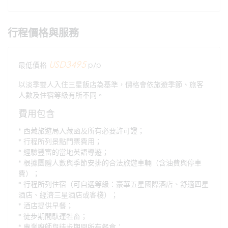
行程價格與服務
USD3495
最低價格
p/p
以淡季雙人入住三星飯店為基準，價格會依旅遊季節、旅客
人數及住宿等級有所不同。
費用包含
西藏旅遊局入藏函及所有必要許可證；
行程所列景點門票費用；
經驗豐富的當地英語導遊；
根據團體人數與季節安排的合法旅遊車輛（含油費與停車
費）；
行程所列住宿（可自選等級：豪華五星國際酒店、舒適四星
酒店、經濟三星酒店或客棧）；
酒店提供早餐；
徒步期間馱運牲畜；
專業廚師與徒步期間所有餐食；