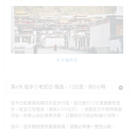
札什倫布寺
第6天 徒步①老定日-隆昌，12公里，約5小時
從今日起展開為期四天徒步行程。首日進行12公里適應性徒
步，從定日至隆昌（海拔4,510公尺）。途經定日平原與惹曲
河谷，欣賞山谷壯景與羊群。日暮時分可造訪秋倫小寺院。
提示：徒步期間提供露營裝備，請務必準備一雙登山鞋。