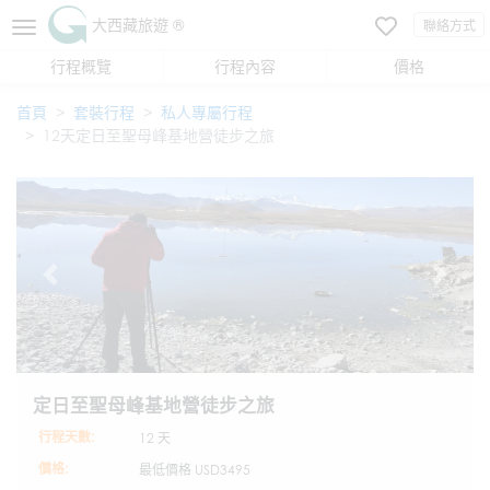
大西藏旅遊 ®
聯絡方式
行程概覽
行程內容
價格
首頁
套裝行程
私人專屬行程
12天定日至聖母峰基地營徒步之旅
定日至聖母峰基地營徒步之旅
行程天數:
12 天
價格:
最低價格
USD3495