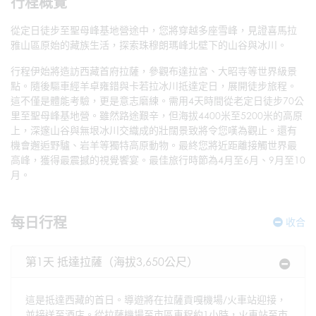
行程概覽
從定日徒步至聖母峰基地營途中，您將穿越多座雪峰，見證喜馬拉
雅山區原始的藏族生活，探索珠穆朗瑪峰北壁下的山谷與冰川。
行程伊始將造訪西藏首府拉薩，參觀布達拉宮、大昭寺等世界級景
點。隨後驅車經羊卓雍錯與卡若拉冰川抵達定日，展開徒步旅程。
這不僅是體能考驗，更是意志磨練。需用4天時間從老定日徒步70公
里至聖母峰基地營。雖然路途艱辛，但海拔4400米至5200米的高原
上，深邃山谷與無垠冰川交織成的壯闊景致將令您嘆為觀止。還有
機會邂逅野驢、岩羊等獨特高原動物。最終您將近距離接觸世界最
高峰，獲得最震撼的視覺饗宴。最佳旅行時節為4月至6月、9月至10
月。
每日行程
收合
第1天 抵達拉薩（海拔3,650公尺）
這是抵達西藏的首日。導遊將在拉薩貢嘎機場/火車站迎接，
並接送至酒店。從拉薩機場至市區車程約1小時，火車站至市