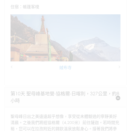
住宿：帳篷客棧
絨布寺
Previous
Next
第10天 聖母峰基地營-協格爾-日喀則，327公里，約8
小時
聖母峰日出之美遠遠超乎想像，享受從未體驗過的寧靜美好
清晨。之後我們將經協格爾（4,200米）前往薩迦。若時間充
裕，您可以在拉孜附近的錫欽溫泉放鬆身心。接著我們將參