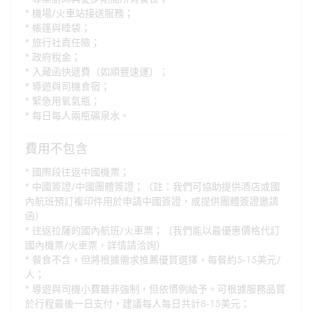
機場/火車站接送服務；
帳篷與睡袋；
旅行社責任險；
政府稅金；
入藏函快遞費（如順豐速運）；
導遊與司機食宿；
緊急用氧氣瓶；
每日每人兩瓶礦泉水。
費用不包含
國際段往返中國機票；
中國簽證/中國團體簽證；（註：我們可協助提供酒店或國
內航班預訂複印件用於申請中國簽證，或提供團體簽證邀請
函）
往返拉薩的國內航班/火車票；（我們能以最優惠價格代訂
國內機票/火車票，詳情請洽詢）
餐食不含，但將根據需求推薦優質選擇，每餐約5-15美元/
人；
導遊與司機小費雖非強制，但依慣例給予。可根據服務品質
於行程最後一日支付，建議每人每日共計8-15美元；