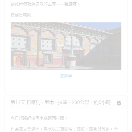
觀藏傳佛教薩迦派的主寺——
薩迦寺
。
夜宿日喀則
薩迦寺
第11天 日喀則 - 尼木 - 拉薩，280公里，約5小時
今日您將經由尼木縣返回拉薩。
作為藏文發源地，尼木以三寶聞名：藏紙、藏香與雕刻。今