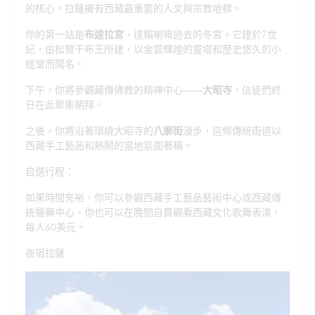
的核心，拉薩擁有西藏最重要的人文與宗教地標。
你的第一站是
布達拉宮
，達賴喇嘛過去的冬宮。它建於7世
紀，由松贊干布王所建，以金碧輝煌的靈塔和歷史悠久的小
經堂而聞名。
下午，你將參觀藏傳佛教的精神中心——
大昭寺
，信徒們終
日在此聚集朝拜。
之後，你將沿著環繞大昭寺的
八廓街
漫步，這條傳統街道以
西藏手工藝品和熱鬧的當地氛圍著稱。
自選行程：
如果時間充裕，你可以參觀西藏手工藝品藝術中心或西藏傳
統醫藥中心。你也可以在晚間自費觀看西藏文化歌舞表演，
每人60美元。
夜宿拉薩