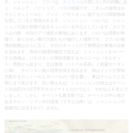
す。シャンシュン・プクパは、
カイラス山
の西に3ヶ月の距離にあ
り、ペルシア、バクトリア、バラの地域です。これらの場所はお
そらくカシミールと、インド・パキスタンに接するその西部地域
を指していると推測されます。シャンシュン・バルバは、シャン
シュン王国の首都であるキュンロンを中心としています。カイラ
ス山の南、今日のアリ地区の奥地にあります。バルバは洞窟が特
徴で、多くのボン教の大師たちが修行した場所です。ゴブバの地
理的範囲はさらに広く、今日のチベットの丁青周辺や青海の玉樹
を含みます。現在の地理的概念で言えば、シャンシュンがカバー
する地域は、パキスタンが実効支配するカシミール（ギルギッ
ト）西部から始まり、北は葱嶺（パミール高原）と新疆ホータン
に接し、チャンタン無人地帯全体を含みます。南はインドが実効
支配するカシミールとネパールの一部を覆い、東はチャムドと玉
樹にまで及びます。言い換えれば、シャンシュンの領土はチベッ
ト自治区の122万平方キロメートルだけでなく、それ以上を含んで
いました。しかし、チベット仏教文献では、チベットの中心地で
あるヤルン・ツァンポ川流域（ラサと山南）は、シャンシュンの
範囲内には含まれていません。