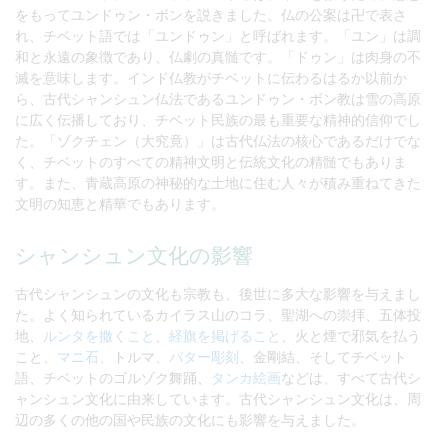
をもってユンドゥン・ボンを説きました。仏の公案は卍で表さ
れ、チベット語では「ユンドゥン」と呼ばれます。「ユン」は調
和と永遠の象徴であり、仏劇の真髄です。「ドゥン」は肉身の不
滅を意味します。インド仏教がチベットに伝わるはるか以前か
ら、古代シャンシュン仏法であるユンドゥン・ボン教は雪の高原
に広く伝播しており、チベット民族の最も重要な精神的信仰でし
た。「ゾクチェン（大究竟）」は古代仏法の核心であるだけでな
く、チベットのすべての精神文明と伝統文化の精髄でもありま
す。また、青蔵高原の神秘的な土地に住む人々が積み重ねてきた
文明の知恵と精華でもあります。
シャンシュン文化の影響
古代シャンシュンの文化も宗教も、後世に多大な影響を与えまし
た。よく知られているカイラス山のコラ、聖湖への崇拝、五体投
地、
ルンタを撒くこと
、
経旗を掲げること
、火と煙で邪気を払う
こと、
マニ石
、トルマ、
バター彫刻
、金剛結、そしてチベット
語、チベットのゴルゾク舞踊、
タンカ絵画
などは、すべて古代シ
ャンシュン文化に由来しています。古代シャンシュン文化は、周
辺の多くの他の国や民族の文化にも影響を与えました。