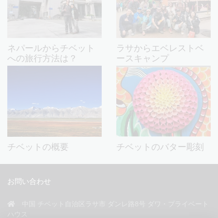
ネパールからチベット
ラサからエベレストベ
への旅行方法は？
ースキャンプ
チベットの概要
チベットのバター彫刻
お問い合わせ
中国 チベット自治区ラサ市 ダンレ路8号 ダワ・プライベート
ハウス