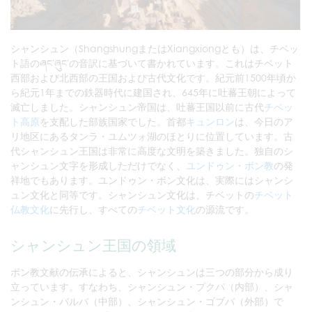
シャンシュン（ShangshungまたはXiangxiongとも）は、チベッ
ト語のཞང་ཞུང་の音訳に基づいて書かれています。これはチベット
西部および北西部の王国および古代文化です。紀元前1500年頃か
ら紀元1年までの鉄器時代に建国され、645年に吐蕃王朝によって
滅亡しました。シャンシュン帝国は、吐蕃王国以前に古代
チベッ
ト高原
を支配した部族国家でした。首都
キュンロン
は、今日のア
リ地区にあるタンラ・ユムツォ湖のほとりに位置しています。古
代シャンシュン王国は非常に高度な文明を築きました。独自のシ
ャンシュン文字を形成しただけでなく、
ユンドゥン・ボン教
の発
祥地でもあります。ユンドゥン・ボン文化は、実際にはシャンシ
ュン文化と同等です。シャンシュン文化は、チベットの
チベット
仏教文化
に先行し、すべての
チベット文化
の源流です。
シャンシュン王国の領域
ボン教文献の伝承によると、シャンシュンは三つの部分から成り
立っています。すなわち、シャンシュン・プクパ（内部）、シャ
ンシュン・バルバ（中部）、シャンシュン・ゴブバ（外部）で