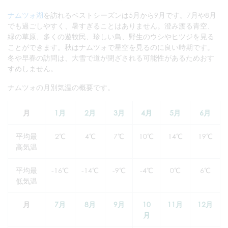
ナムツォ湖
を訪れるベストシーズンは5月から9月です。7月や8月
でも過ごしやすく、暑すぎることはありません。澄み渡る青空、
緑の草原、多くの遊牧民、珍しい鳥、野生のウシやヒツジを見る
ことができます。秋はナムツォで星空を見るのに良い時期です。
冬や早春の訪問は、大雪で道が閉ざされる可能性があるためおす
すめしません。
ナムツォの月別気温の概要です。
月
1月
2月
3月
4月
5月
6月
平均最
2℃
4℃
7℃
10℃
14℃
19℃
高気温
平均最
-16℃
-14℃
-9℃
-4℃
0℃
6℃
低気温
月
7月
8月
9月
10
11月
12月
月