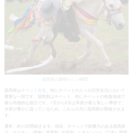
競馬祭の素晴らしい瞬間。
競馬祭は
チベット文化
、特にチベットの人々の日常生活において
重要な一部です。競馬祭はチベット、特にチベットの牧畜地域で
最も特徴的な祝日です。7月から8月は草原が最も美しい季節で、
水草が豊かに茂っているため、これらの月に競馬祭が開催されま
す。
通常、約10日間続きます。現在、チベットで影響力のある競馬祭
は、ナクチュ（那曲）競馬祭（8月頃）とギャンツェ（江孜）競馬