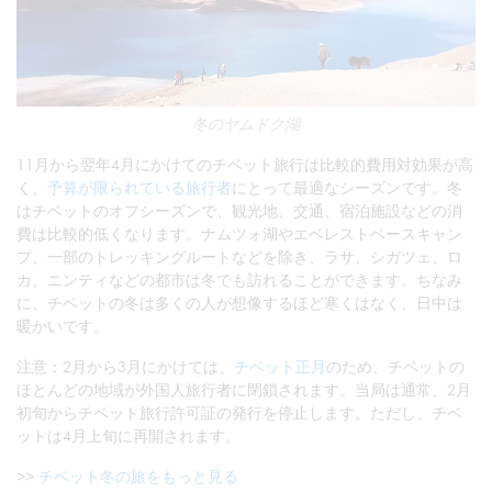
冬のヤムドク湖
11月から翌年4月にかけてのチベット旅行は比較的費用対効果が高
く、
予算が限られている旅行者
にとって最適なシーズンです。冬
はチベットのオフシーズンで、観光地、交通、宿泊施設などの消
費は比較的低くなります。ナムツォ湖やエベレストベースキャン
プ、一部のトレッキングルートなどを除き、ラサ、シガツェ、ロ
カ、ニンティなどの都市は冬でも訪れることができます。ちなみ
に、チベットの冬は多くの人が想像するほど寒くはなく、日中は
暖かいです。
注意：2月から3月にかけては、
チベット正月
のため、チベットの
ほとんどの地域が外国人旅行者に閉鎖されます。当局は通常、2月
初旬からチベット旅行許可証の発行を停止します。ただし、チベ
ットは4月上旬に再開されます。
>>
チベット冬の旅をもっと見る