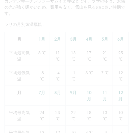
ガンデン寺―チンプク―サムイェ寺などです。ラサの冬は、太陽
の光が強く暖かいため、費用も安く、雪山を見るのに良い時期で
す。
ラサの月別気温概観：
月
1月
2月
3月
4月
5月
6月
平均最高気
8 ℃
11
13
17
21
25
温
℃
℃
℃
℃
℃
平均最低気
-8
-4
-1
3 ℃
7 ℃
12
温
℃
℃
℃
℃
月
7月
8月
9月
10
11
12
月
月
月
平均最高気
24
23
22
18
13
10
温
℃
℃
℃
℃
℃
℃
平均最低気
12
12
10
4 ℃
-3
-7