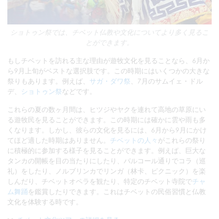
ショトゥン祭では、チベット仏教や文化についてより多く見るこ
とができます。
もしチベットを訪れる主な理由が遊牧文化を見ることなら、6月か
ら9月上旬がベストな選択肢です。この時期にはいくつかの大きな
祭りもあります。例えば、
サガ・ダワ祭
、7月のサムイェ・ドル
デ、
ショトゥン祭
などです。
これらの夏の数ヶ月間は、ヒツジやヤクを連れて高地の草原にい
る遊牧民を見ることができます。この時期には確かに雲や雨も多
くなります。しかし、彼らの文化を見るには、6月から9月にかけ
てほど適した時期はありません。
チベットの人々
がこれらの祭り
に積極的に参加する様子を見ることができます。例えば、巨大な
タンカの開帳を目の当たりにしたり、バルコール通りでコラ（巡
礼）をしたり、ノルブリンカでリンガ（林卡、ピクニック）を楽
しんだり、チベットオペラを観たり、特定のチベット寺院で
チャ
ム舞踊
を鑑賞したりできます。これはチベットの民俗習慣と仏教
文化を体験する時です。