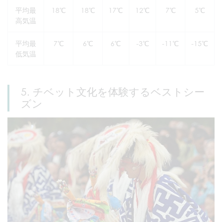
平均最
18℃
18℃
17℃
12℃
7℃
5℃
高気温
平均最
7℃
6℃
6℃
-3℃
-11℃
-15℃
低気温
5. チベット文化を体験するベストシー
ズン