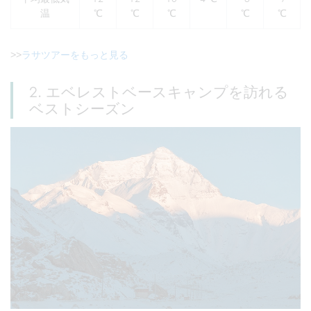
温
℃
℃
℃
℃
℃
>>
ラサツアーをもっと見る
2. エベレストベースキャンプを訪れる
ベストシーズン