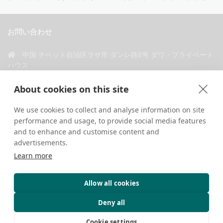
お問い合わせ
中国 チベット自治区ラサ市 ダンレ路8号 ダワ・プライベート
ハウス
+86 18583346229
About cookies on this site
inquiry@greattibettour.com
We use cookies to collect and analyse information on site
performance and usage, to provide social media features
私たちとつながる
and to enhance and customise content and
advertisements.
Learn more
Allow all cookies
著作権 © 2026. 無断転載禁止.
プライバシーポリシー
お問い合わせ
旅行のヒント
Deny all
Cookie settings