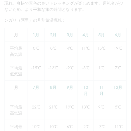
現れ、爽快で景色の良いトレッキングが楽しめます。巡礼者が少
ないため、より平和な旅の時間となります。
ンガリ（阿里）の月別気温概観：
月
1月
2月
3月
4月
5月
6月
平均最
0℃
0℃
4℃
11℃
15℃
19℃
高気温
平均最
-15℃
-13℃
-9℃
-3℃
1℃
7℃
低気温
月
7月
8月
9月
10
11
12月
月
月
平均最
22℃
21℃
19℃
13℃
9℃
5℃
高気温
平均最
10℃
10℃
6℃
-2℃
-7℃
-11℃