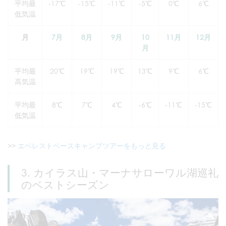
平均最
-17℃
-15℃
-11℃
-5℃
0℃
6℃
低気温
月
7月
8月
9月
10
11月
12月
月
平均最
20℃
19℃
19℃
13℃
9℃
6℃
高気温
平均最
8℃
7℃
4℃
-6℃
-11℃
-15℃
低気温
>>
エベレストベースキャンプツアーをもっと見る
3. カイラス山・マーナサローワル湖巡礼
のベストシーズン