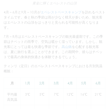
黄金に輝くエベレストの山頂
4月～6月と9月～10月が
エベレストベースキャンプ
を訪れるベスト
タイムです。春と秋の季節は雨が少なく晴天が多いため、観光客
はエベレストの山頂をはっきりと見られる可能性が高くなりま
す。
7月～8月はエベレストベースキャンプの観光最盛期です。この季
節はチベットの雨季で、空気は暖かく湿っています。しかし、観
光客にとっては最も快適な季節です。
高山病
を心配する観光客
は、夏に旅行を選ぶことができます。この期間中、彼らはチベッ
トで最高の身体的快適さを体験できるでしょう。
ティンリ（定日）のエベレストベースキャンプにおける月別気温
概観：
月
1月
2月
3月
4月
5月
6月
平均最
3℃
5℃
7℃
12℃
16℃
21℃
高気温