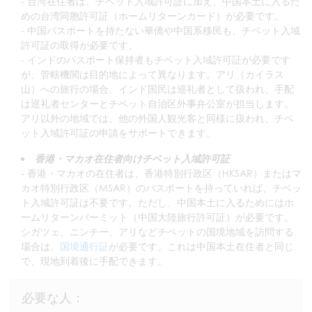
- 台湾在住者は、チベット入域許可証に加え、中国本土に入るた
めの台湾同胞許可証（ホームリターンカード）が必要です。
- 中国パスポートを持たない華僑や中国系移民も、チベット入域
許可証の取得が必要です。
- インドのパスポート保持者もチベット入域許可証が必要です
が、管轄機関は目的地によって異なります。アリ（カイラス
山）への旅行の場合、インド国民は巡礼者として扱われ、手配
は巡礼者センターとチベット自治区外事弁公室が担当します。
アリ以外の地域では、他の外国人観光客と同様に扱われ、チベ
ット入域許可証の申請をサポートできます。
香港・マカオ在住者向けチベット入域許可証
- 香港・マカオの在住者は、香港特別行政区（HKSAR）またはマ
カオ特別行政区（MSAR）のパスポートを持っていれば、チベッ
ト入域許可証は不要です。ただし、中国本土に入るためにはホ
ームリターンパーミット（中国大陸旅行許可証）が必要です。
シガツェ、ニンチー、アリなどチベットの国境地域を訪問する
場合は、
国境通行証
が必要です。これは中国本土在住者と同じ
で、現地到着後に手配できます。
必要な人：