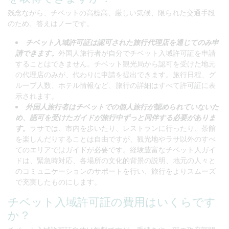
残念ながら、チベットの高標高、厳しい気候、限られた交通手段
のため、答えはノーです。
チベット入域許可証は認可された旅行代理店を通じてのみ申
請できます。
外国人旅行者が自分でチベット入域許可証を申請
することはできません。チベット観光局から認可を受けた地元
の代理店のみが、代わりに申請を提出できます。旅行日程、グ
ループ人数、ホテル情報など、旅行の詳細はすべて許可証に表
示されます。
外国人旅行者はチベットでの個人旅行が認められていないた
め、認可を受けたガイドが旅行中ずっと同伴する必要がありま
す。
ラサでは、市内を歩いたり、レストランに行ったり、茶館
を楽しんだりすることは自由ですが、観光地やラサ以外のすべ
てのエリアではガイドが必要です。経験豊富なチベット人ガイ
ドは、緊急時対応、各場所の文化的背景の説明、地元の人々と
のコミュニケーションのサポートを行い、旅行をよりスムーズ
で充実したものにします。
チベット入域許可証の費用はいくらです
か？