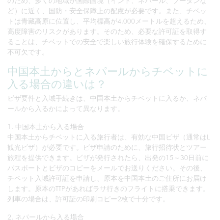
のため、多くの地域が国際国境（インド、ネパール、ブータンな
ど）に近く、国防・安全保障上の配慮が必要です。また、チベッ
トは青藏高原に位置し、平均標高が4,000メートルを超えるため、
高度障害のリスクがあります。そのため、必要な許可証を取得す
ることは、チベットでの安全で楽しい旅行体験を確保するために
不可欠です。
中国本土からとネパールからチベットに
入る場合の違いは？
ビザ要件と入域手続きは、中国本土からチベットに入るか、ネパ
ールから入るかによって異なります。
1. 中国本土から入る場合
中国本土からチベットに入る旅行者は、有効な中国ビザ（通常はL
観光ビザ）が必要です。ビザ申請のために、旅行招待状とツアー
旅程を提供できます。ビザが発行されたら、出発の15～30日前に
パスポートとビザのコピーをメールでお送りください。その後、
チベット入域許可証を申請し、原本を中国本土のご住所にお届け
します。原本のTTPがあればラサ行きのフライトに搭乗できます。
列車の場合は、許可証の印刷コピー2枚で十分です。
2. ネパールから入る場合