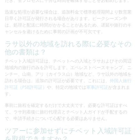
だき、全プロセスに十分な時間を確保することをお勧めします。
迅速な処理が必要な場合は、追加料金で標準処理期間より数営業
日早く許可証が発行される場合があります。ピークシーズン中
は、処理と配送に時間がかかることがあるため、遅延や旅行のキ
ャンセルを避けるために事前の計画が不可欠です。
ラサ以外の地域を訪れる際に必要なその
他の書類は？
チベット入域許可証は、チベットへの入域とラサおよびその周辺
地域内の旅行のみを許可します。エベレストベースキャンプ、ニ
ンチー、山南、アリ（カイラス山）地域など、ラサ以外の地域を
訪れる場合は、追加の許可証が必要です。これには、
外国人旅行
許可証（PSB許可証）
や、特定の地域では
軍事許可証
が含まれま
す。
事前に旅程を確定するだけで大丈夫です。必要な許可証はすべ
て、ラサ到着後に旅行代理店とチベット人ガイドが手配するの
で、申請手続きについて心配する必要はありません。
ツアーに参加せずにチベット入域許可証
を取得できますか？