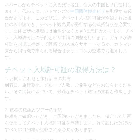
ネパールからチベットに入る旅行者は、個人の中国ビザは使用し
ません。代わりに、カトマンズで
中国団体観光ビザ
を取得する必
要があります。このビザは、チベット入域許可証が承認された後
にのみ申請でき、チベット観光局が発行する公式招待状が必要で
す。団体ビザの処理には通常少なくとも3営業日かかります。チベ
ット入域許可証の手配とビザ申請の調整を行います。ガイドが許
可証を国境に持参して陸路での入域をサポートするか、カトマン
ズから飛行機で来られる場合はラサ・コンガ空港でお迎えしま
す。
チベット入域許可証の取得方法は？
1. お問い合わせと旅行計画の共有
到着日、旅行期間、グループ人数、ご希望などをお知らせくださ
い。その情報に基づいて、最適なチベット旅行の旅程を作成しま
す。
2. 旅程の確認とツアーの予約
旅程をご確認いただき、ご予約いただきましたら、確定した計画
を使用してチベット入域許可証を申請します。許可証には旅行の
すべての目的地が記載される必要があります。