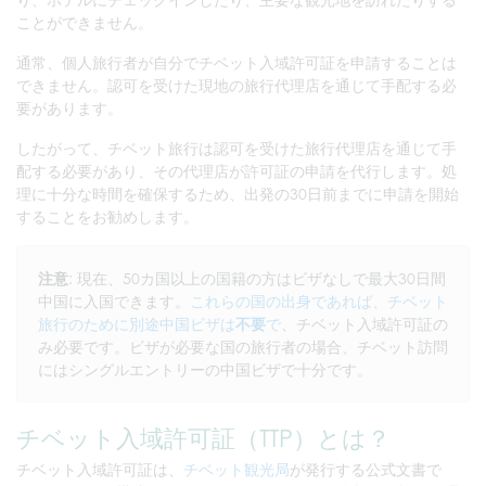
ことができません。
通常、個人旅行者が自分でチベット入域許可証を申請することは
できません。認可を受けた現地の旅行代理店を通じて手配する必
要があります。
したがって、チベット旅行は認可を受けた旅行代理店を通じて手
配する必要があり、その代理店が許可証の申請を代行します。処
理に十分な時間を確保するため、出発の30日前までに申請を開始
することをお勧めします。
注意
: 現在、50カ国以上の国籍の方はビザなしで最大30日間
中国に入国できます。
これらの国の出身であれば、チベット
旅行のために別途中国ビザは
不要
で
、チベット入域許可証の
み必要です。ビザが必要な国の旅行者の場合、チベット訪問
にはシングルエントリーの中国ビザで十分です。
チベット入域許可証（TTP）とは？
チベット入域許可証は、
チベット観光局
が発行する公式文書で