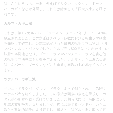
は、さらに八つの小分派、例えばドリクン、タクルン、ドゥク
パ・カギュなどが発展し、これらは総称して「四大八小」と呼ば
れます。
カルマ・カギュ派
これは、第1世カルマパ・ドゥースム・チェンパによって1147年に
創立されました。この宗派はチベット仏教における転生ラマ制度
を先駆けて確立し、公式に認定された最初の転生ラマは第2世カル
マパ・カルマ・パクシでした。ツルプ寺は800年以上にわたりこの
法脈の本拠地となり、ダライ・ラマやパンチェン・ラマを含む他
の転生ラマ法脈にも影響を与えました。カルマ・カギュ派の伝統
は、ネパール、ブータンなどにも重要な布教の中心地を持ってい
ます。
ツァルパ・カギュ派
ザンユ・ドラクパ・ダルマ・ドラクによって創立され、1175年に
ツァルパ寺を建立しました。この宗派は顕教の教えを重視し、カ
ダム派の影響を強く受けていました。元朝時代には一時的にラサ
地域の支配勢力となりましたが、後に台頭するパクドゥ・カギュ
派との政治的闘争により衰退し、最終的にはゲルク派に取って代