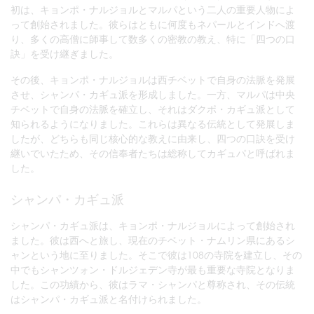
初は、キョンポ・ナルジョルとマルパという二人の重要人物によ
って創始されました。彼らはともに何度もネパールとインドへ渡
り、多くの高僧に師事して数多くの密教の教え、特に「四つの口
訣」を受け継ぎました。
その後、キョンポ・ナルジョルは西チベットで自身の法脈を発展
させ、シャンパ・カギュ派を形成しました。一方、マルパは中央
チベットで自身の法脈を確立し、それはダクポ・カギュ派として
知られるようになりました。これらは異なる伝統として発展しま
したが、どちらも同じ核心的な教えに由来し、四つの口訣を受け
継いでいたため、その信奉者たちは総称してカギュパと呼ばれま
した。
シャンパ・カギュ派
シャンパ・カギュ派は、キョンポ・ナルジョルによって創始され
ました。彼は西へと旅し、現在のチベット・ナムリン県にあるシ
ャンという地に至りました。そこで彼は108の寺院を建立し、その
中でもシャンツォン・ドルジェデン寺が最も重要な寺院となりま
した。この功績から、彼はラマ・シャンパと尊称され、その伝統
はシャンパ・カギュ派と名付けられました。