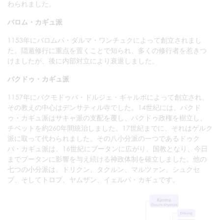
わられました。
バロム・カギュ派
1153年にバロムパ・ダルマ・ワンチュクによって創立されまし
た。隠遁修行に重点を置くことで知られ、多くの修行者を惹きつ
けましたが、後に内部対立により衰退しました。
パクドゥ・カギュ派
1157年にパクモドゥパ・ドルジェ・ギャルポによって創立され、
その教えの中心はデンサティル寺でした。14世紀には、パクド
ゥ・カギュ派はサキャ派の支配を覆し、パクドゥ政権を樹立し、
チベットを約260年間統治しました。17世紀までに、それはゲルク
派に取って代わられました。その八小分派の一つであるドゥク
パ・カギュ派は、16世紀にブータンに広がり、国教となり、今日
までブータンに影響を与え続ける神政体制を確立しました。他の
七つの小分派は、ドリクン、タクルン、マルツァン、シュクセ
プ、そしてトロプ、ヤムザン、イェルパ・カギュです。