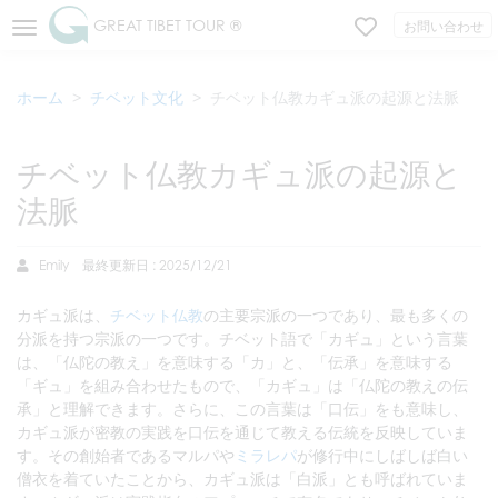
GREAT TIBET TOUR ®
お問い合わせ
ホーム
チベット文化
チベット仏教カギュ派の起源と法脈
チベット仏教カギュ派の起源と
法脈
Emily
最終更新日 : 2025/12/21
カギュ派は、
チベット仏教
の主要宗派の一つであり、最も多くの
分派を持つ宗派の一つです。チベット語で「カギュ」という言葉
は、「仏陀の教え」を意味する「カ」と、「伝承」を意味する
「ギュ」を組み合わせたもので、「カギュ」は「仏陀の教えの伝
承」と理解できます。さらに、この言葉は「口伝」をも意味し、
カギュ派が密教の実践を口伝を通じて教える伝統を反映していま
す。その創始者であるマルパや
ミラレパ
が修行中にしばしば白い
僧衣を着ていたことから、カギュ派は「白派」とも呼ばれていま