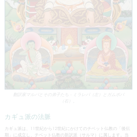
翻訳家マルパとその弟子たち - ミラレパ（左）とガムポパ
（右）。
カギュ派の法脈
カギュ派は、11世紀から12世紀にかけてのチベット仏教の「後伝
期」に成立し、チベット仏教の新訳派（サルマ）に属します。当