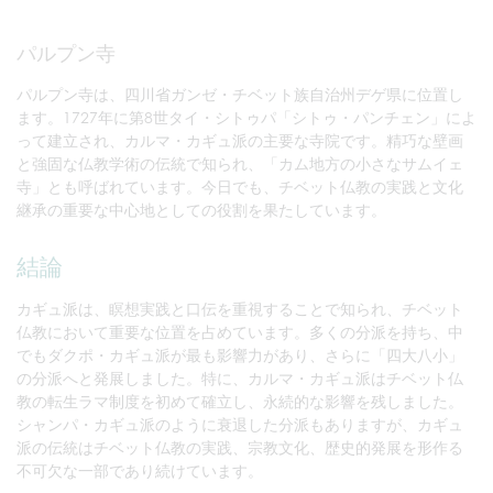
パルプン寺
パルプン寺は、四川省ガンゼ・チベット族自治州デゲ県に位置し
ます。1727年に第8世タイ・シトゥパ「シトゥ・パンチェン」によ
って建立され、カルマ・カギュ派の主要な寺院です。精巧な壁画
と強固な仏教学術の伝統で知られ、「カム地方の小さなサムイェ
寺」とも呼ばれています。今日でも、チベット仏教の実践と文化
継承の重要な中心地としての役割を果たしています。
結論
カギュ派は、瞑想実践と口伝を重視することで知られ、チベット
仏教において重要な位置を占めています。多くの分派を持ち、中
でもダクポ・カギュ派が最も影響力があり、さらに「四大八小」
の分派へと発展しました。特に、カルマ・カギュ派はチベット仏
教の転生ラマ制度を初めて確立し、永続的な影響を残しました。
シャンパ・カギュ派のように衰退した分派もありますが、カギュ
派の伝統はチベット仏教の実践、宗教文化、歴史的発展を形作る
不可欠な一部であり続けています。