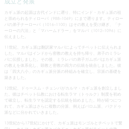
成立と発展
カギュ派の起源は古代インドに遡り、特にインド・カギュ派の祖
と崇められるティローパ（988–1069）にまで遡ります。ティロー
パの弟子ナーローパ（1016–1100）はその教えを受け継ぎ、「ナ
ーローの六法」と「マハームドラー」をマルパ（1012–1096）に
伝えました。
11世紀、カギュ派は翻訳家マルパによってチベットに伝えられま
した。マルパはインドから密教の教えを持ち帰り、弟子のミラレ
パに伝授しました。その後、ミラレパの弟子ガムポパはカギュ派
の教えを体系化し、顕教と密教の両方の伝統を統合しました。彼
は「四大八小」のカギュ派分派の枠組みを確立し、宗派の基礎を
築きました。
12世紀、ドゥースム・チェンパがカルマ・カギュ派を創立しまし
た。彼はチベット仏教における転生ラマ（トゥルク）制度を初め
て確立し、転生ラマを認定する伝統を始めました。時が経つにつ
れて、カギュ派はさらに複数の分派、例えばバロム派、パクドゥ
派などに分かれていきました。
13世紀から17世紀にかけて、カギュ派はモンゴルとチベットで繁
栄し、カルマ・カギュ派とパクドゥ・カギュ派がチベットの政