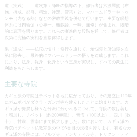
道（実践）――道次第：師匠の指導の下、修行者は六波羅蜜（布
施、持戒、忍辱、精進、禅定、智慧）と、マハームドラーやトゥ
ンモ（内なる熱）などの密教実践を併せて行います。主要な瞑想
体系には四瑜伽（心専一、離戲論、一味、無修）が含まれ、段階
的に真理を悟ります。これらの漸進的な段階を通して、修行者は
次第に究極の実相を直接体得します。
果（達成）――仏陀の悟り：修行を通じて、煩悩障と所知障を次
第に除去し、最終的にマハームドラーの悟りを達成します。これ
により、法身、報身、化身という三身が実現し、すべての衆生に
利益をもたらします。
主要な寺院
カギュ派の寺院はチベット各地に広がっており、その建立は112年
にガムポパがダクラ・ガンポ寺を建立したことに始まります。カ
ギュ派が発展し様々な分派に分かれるにつれて、寺院の数は著し
く増加し、チベット（約200寺院）、青海（100以上）、四川（数
十）、甘粛、雲南にまで拡大しました。数において、カギュ派の
寺院はチベット仏教宗派の中で3番目の規模を誇ります。有名なカ
ギュ派の寺院には、ツルプ寺、デンサティル寺、ドリクン・ティ