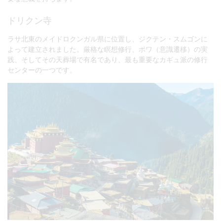
ドリクン寺
ラサ北東のメイドロクンガル県に位置し、ジクテン・スムゴンに
よって建立されました。厳格な瞑想修行、ポワ（意識遷移）の実
践、そしてその天葬場で有名であり、最も重要なカギュ派の修行
センターの一つです。