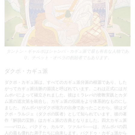
タントン・ギャルポはシャンパ・カギュ派で最も有名な人物であ
り、チベット・オペラの創始者でもあります。
ダクポ・カギュ派
ダクポ・カギュ派は、すべてのカギュ派分派の根源であり、した
がってカギュ派法脈の源流と呼ばれています。これは正式にはガ
ムポパによって確立されました。彼はミラレパの密教実践とカダ
ム派の道次第を統合し、カギュ派の伝統をより体系的なものにし
ました。ガムポパがダクポ地方の出身であったことから、彼はダ
クポ・ラルジェ（ダクポの医者）として知られています。彼の著
作『解脱の宝飾』はカギュ派の古典となりました。四大カギュ派
——バロム、パクドゥ、カルマ、ツァルパ——は、ガムポパの四
人の最も優れた弟子たちに由来します。パクドゥ・カギュ派から